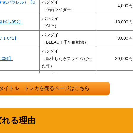
★★/パラレル）【U
バンダイ
4,000
（仮面ライダー）
バンダイ
Y-1-052】
18,000
（SHY）
バンダイ
-1-041】
8,000
（BLEACH 千年血戦篇）
バンダイ
-091】
（転生したらスライムだっ
20,000
た件）
バンダイ
18,000
（SHY）
タイトル トレカを売るページはこちら
PR/AOT-1-09
バンダイ
10,000
（進撃の巨人）
6BT/MCR-1-0
バンダイ
32,000
（「マクロス」シリーズ）
ばれる理由
バンダイ
R-2-024】
（HUNTER×HUNTER
10,000