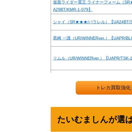
仮面ライダー電王 ライナーフォーム（SR
A29BT/KMR-1-079】
シャイ（SR★★★/パラレル）【UA24BT/SH
黒崎 一護（UR/WINNERver.）【UAPR/BLC
リムル（UR/WINNERver.）【UAPR/TSK-1
シャイ（UR）【UAPR/SHY-1-052】
トレカ買取強化
エレン・イェーガー（UR/WINNERver.）【UA
2】
シェリル・ノーム（SR★★★/パラレル）【UA3
12】
たいむましんが選
ヒソカ（SR★★★/パラレル）【EX01BT/HT