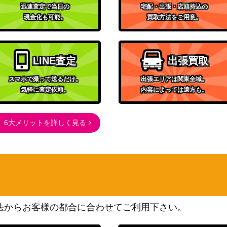
（アンデッドアンラック）
迅速査定で当日の
宅配・出張・店頭持込の
現金化も可能。
買取方法をご用意。
バンダイ
-075】
7,800
（ブラッククローバー）
バンダイ
1-055】
19,800
（WIND BREAKER）
LINE査定
出張買取
バンダイ
スマホで撮って送るだけ。
出張エリアは関東全域。
2,400
（BLEACH 千年血戦篇）
気軽に査定依頼。
内容によっては遠方も。
バンダイ
MMM-1-036】
（魔法少女まどか☆マギ
7,000
6大メリットを詳しく見る
カ）
バンダイ
8-1-005】
5,000
（怪獣８号）
バンダイ
ル）【UA01BT/
（コードギアス 反逆のルル
8,000
ーシュ）
法からお客様の都合に合わせてご利用下さい。
ラレル）【UA29B
バンダイ
12,000
（仮面ライダー）