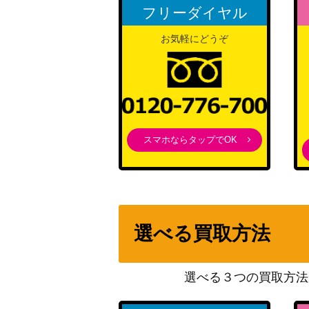
フリーダイヤル
三島 一八（UR/WINNERver.）【UAPR/TKN
お気軽にどうぞ
ミリエラ 衛生小隊/美花莉（SR★★★/パラレ
GR-1-025】
潔 世一（SR★★★/パラレル）【UA12BT/BL
宿儺（SR★★★/パラレル）【EX04BT/JJK-
スマホならタップでOK
ランカ・リー（SR★★★/パラレル）【UA36B
ラピ（UR/WINNERver.）【UAPR/NIK-1-0
選べる買取方法
三島 一八（SR★★★/パラレル）【UA13BT/
選べる３つの買取方法
リリエル 天使衣装/リリサ（SR★★★/パラレ
GR-1-030】