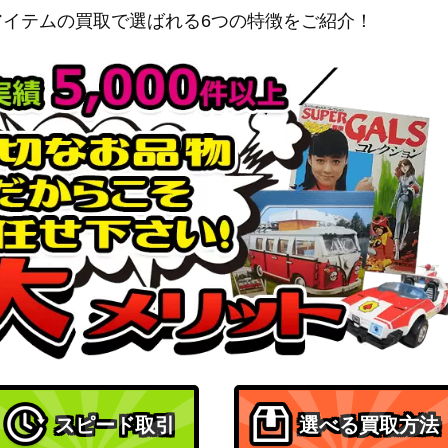
Vol.2）
アイテムの買取で選ばれる6つの特徴をご紹介！
バンダイ
-052】
4,000
（SHY）
バンダイ
1-072】
5,000
（GAMERA -Rebirth-）
バンダイ
O-1-041】
（ソードアート・オンライ
10,000
ン）
バンダイ
GIM-1-068】
16,000
（学園アイドルマスター）
バンダイ
（コードギアス 反逆のルル
7,000
ーシュ Vol.2）
3BT/HTR-1-0
バンダイ
6,000
（HUNTER×HUNTER）
スピード取引
選べる買取方法
バンダイ
AND-1-050】
35,000