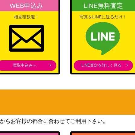
WEB申込み
LINE無料査定
バンダイ
-1-091】
5,000
（鉄拳7）
相見積歓迎！
写真をLINEに送るだけ！
ル）【UA33BT/N
バンダイ
26,000
（2.5次元の誘惑）
バンダイ
K-1-046】
10,000
（ブルーロック）
バンダイ
3-015】
15,000
（呪術廻戦 Vol.2）
買取申込みへ
LINE査定を詳しく見る
バンダイ
T/MCR-1-023】
3,200
（「マクロス」シリーズ）
バンダイ
11】
18,000
（勝利の女神：NIKKE）
バンダイ
TKN-1-091】
7,000
（鉄拳7）
からお客様の都合に合わせてご利用下さい。
ル）【UA33BT/N
バンダイ
26,000
（2.5次元の誘惑）