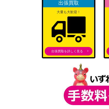
出張買取
月岡 恋鐘（SR★★★/パラレル）【EX03BT/I
大量も大歓迎！
潔 世一（UR）【UAPR/BLK-1-046】
黒崎 一護（SR★★★/パラレル）【UA08BT/
出張買取を詳しく見る
坂田 銀時（UR/WINNERver.）【UAPR/GNT
アンディ（SR★★★/パラレル）【UA25BT/A
ゴン＝フリークス（UR）【UAPR/HTR-1-
宿儺（UR）【UAPR/JJK-3-015】
四ノ宮 キコル（SR★★/パラレル）【UA28BT