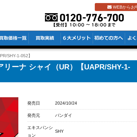
WEBからお
/SHY-1-052】
ーナ シャイ（UR）【UAPR/SHY-1-
発売日
2024/10/24
発売元
バンダイ
エキスパンシ
SHY
ョン