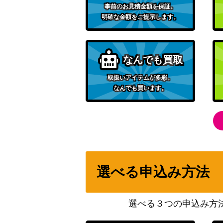
事前のお見積金額を保証。
明確な金額をご提示します。
アスタ（UR/WINNERver.）【UAPR/BCV-1
桜 遥（SR★★/パラレル）【UA38BT/WBK-
なんでも買取
取扱いアイテムが多彩。
黒崎 一護（UR）【UAPR/BLC-1-041】
なんでも買います。
悪魔ほむら（SR★★/パラレル）【UA31BT/
亜白 ミナ（SR★★/パラレル）【UA28BT/KJ
選べる申込み方法
ルルーシュ・ランペルージ（SR★★★/パラレ
CGH-1-017】
選べる３つの申込み方
仮面ライダーゼロツー(イズ)（SR★★★/パ
T/KMR-1-021】