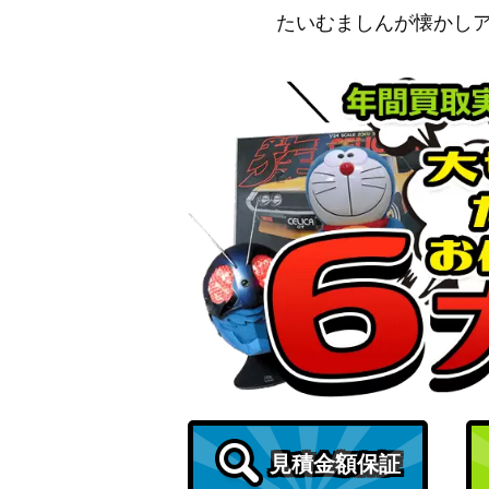
たいむましんが懐かし
シャイ（UR/WINNERver.）【UAPR/SHY-1
ガメラ （UR/WINNERver.）【UAPR/GMR-
キリト（SR★★★/パラレル）【UA15BT/SA
花海 咲季（SR★★★/パラレル）【UA27BT/
C.C.（UR）【UAPR/CGH-2-066】
ゴン＝フリークス（SR★★★/パラレル）【UA0
78】
見積金額保証
出雲 風子（SR★★★/パラレル）【UA25BT/