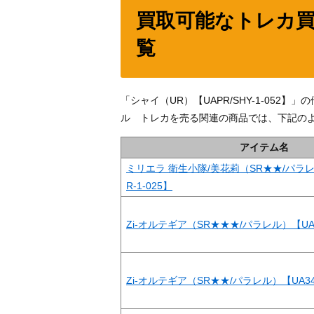
買取可能なトレカ
覧
「シャイ（UR）【UAPR/SHY-1-05
ル トレカを売る関連の商品では、下記の
アイテム名
ミリエラ 衛生小隊/美花莉（SR★★/パラレル
R-1-025】
Zi-オルテギア（SR★★★/パラレル）【UA34
Zi-オルテギア（SR★★/パラレル）【UA34BT