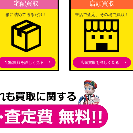
宅配買取
店頭買取
バンダイ
MS-2-046】
（アイドルマスター シャイ
35,000
箱に詰めて送るだけ！
来店で査定、その場で買取！
ニーカラーズ Vol.2ズ）
バンダイ
2,400
（ブルーロック）
バンダイ
BLC-1-041】
15,000
（BLEACH 千年血戦篇）
バンダイ
宅配買取を詳しく見る
店頭買取を詳しく見る
-1-089】
8,000
（銀魂）
バンダイ
ND-1-046】
20,000
（アンデッドアンラック）
バンダイ
078】
2,400
（HUNTER×HUNTER）
バンダイ
2,400
（呪術廻戦 Vol.2）
バンダイ
/KJ8-1-020】
4,000