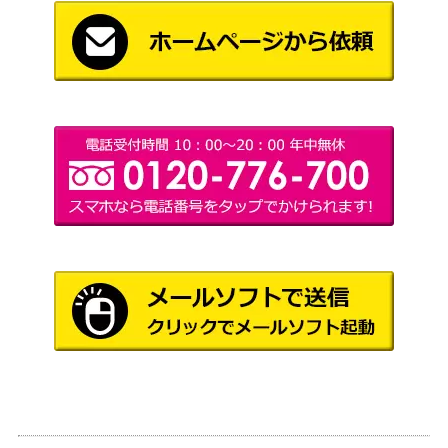
ル）【UA28BT/KJ8-1-00
（怪獣８号）
5】
朽木 ルキア（SR★★★/パ
バンダイ
60,000
ラレル）【EX07BT/BLC-2
（BLEACH 千年血戦篇
-034】
Vol.2）
アルティメットまどか（S
バンダイ
20,000
R★★★/パラレル）【UA3
（魔法少女まどか☆マ
1BT/MMM-1-002】
ギカ）
竈門 禰豆子（UR/WINNER
バンダイ
10,000
ver.）【UAPR/KMY-3-02
（鬼滅の刃 Vol.2）
1】
バンダイ
アスタ（UR/WINNERve
7,800
（ブラッククローバ
r.）【UAPR/BCV-1-075】
ー）
竈門 炭治郎（UR/WINNER
バンダイ
10,000
ver.）【UAPR/KMY-1-00
（鬼滅の刃）
8】