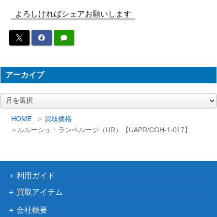
ヒソカ（SR★★★/パラレ
バンダイ
よろしければシェアお願いします
10,000
ル）【EX01BT/HTR-2-02
（HUNTER×HUNTER
4】
Vol.2）
黒崎 一護（SR★★★/パラ
バンダイ
15,000
レル）【UA08BT/BLC-1-0
（BLEACH 千年血戦
41】
篇）
アーカイブ
浦飯 幽助（UR/WINNERve
バンダイ
9,000
ア
r.）【UAPR/YYH-1-038】
（幽☆遊☆白書）
ー
桜 遥（SR★★/パラレル）
バンダイ
19,800
カ
HOME
買取価格
【UA38BT/WBK-1-024】
（WIND BREAKER）
イ
ルルーシュ・ランペルージ（UR）【UAPR/CGH-1-017】
ブ
バンダイ
緑谷 出久（UR）【UAPR/
2,400
（僕のヒーローアカデ
MHA-1-060】
ミア）
利用ガイド
ガメラ （UR/WINNERve
バンダイ
5,000
r.）【UAPR/GMR-1-072】
（GAMERA -Rebirth-）
買取アイテム
日向 翔陽（UR）【UAPR/
バンダイ
2,400
会社概要
HIQ-1-088】
（ハイキュー‼）