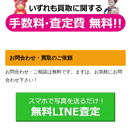
Zi-オルテギア（SR★★/パ
バンダイ
8,000
ラレル）【UA34BT/CGD-
（コードギアス 奪還の
1-033】
ロゼ）
宿儺（UR）【UAPR/JJK-3
バンダイ
2,400
-015】
（呪術廻戦 Vol.2）
バンダイ
ロイ・マスタング（SR★
（鋼の錬金術師
20,000
★★/パラレル）【UA37B
FULLMETAL
お問合わせ・買取のご依頼
T/FMA-1-055】
ALCHEMIST）
坂田 銀時（UR）【UAPR/
バンダイ
2,400
お問合わせ・ご相談は無料です。まずは、お気軽にお問
GNT-1-089】
（銀魂）
合わせ下さい！
バンダイ
ヒソカ（UR/WINNERve
8,000
（HUNTER×HUNTER
r.）【UAPR/HTR-2-024】
Vol.2）
ガメラ（UR）【UAPR/GM
バンダイ
1,500
R-1-072】
（GAMERA -Rebirth-）
亜白 ミナ（SR★★/パラレ
バンダイ
5,000