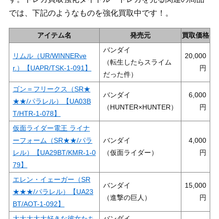
では、下記のようなものを強化買取中です！。
アイテム名
発売元
買取価格
バンダイ
リムル（UR/WINNERve
20,000
（転生したらスライム
r.）【UAPR/TSK-1-091】
だった件）
ゴン＝フリークス（SR★
バンダイ
6,000
★★/パラレル）【UA03B
（HUNTER×HUNTER）
T/HTR-1-078】
仮面ライダー電王 ライナ
ーフォーム（SR★★/パラ
バンダイ
4,000
レル）【UA29BT/KMR-1-0
（仮面ライダー）
79】
エレン・イェーガー（SR
バンダイ
15,000
★★★/パラレル）【UA23
（進撃の巨人）
BT/AOT-1-092】
大大大大大好きな彼女たち
バンダイ