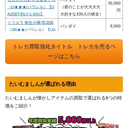
35,000
（U★★★/パラレル）【U
（君のことが大大大大
A26BT/RLY-1-041】
大好きな100人の彼女）
ミリエラ 衛生小隊/美花莉
バンダイ
8,000
（SR★★/パラレル）【UA
（2.5次元の誘惑）
33BT/NGR-1-025】
日向 翔陽（SR★★★/パラ
トレカ買取強化タイトル トレカを売るペ
バンダイ
15,000
レル）【UA19BT/HIQ-1-0
ージはこちら
（ハイキュー!!）
88】
シャイ（UR）【UAPR/SH
バンダイ
18,000
Y-1-052】
（SHY）
たいむましんが選ばれる理由
大大大大大好きな彼女たち
バンダイ
25,000
（U★★★/パラレル）【U
（君のことが大大大大
たいむましんが懐かしアイテムの買取で選ばれる6つの特
A26BT/RLY-1-082】
大好きな100人の彼女）
徴をご紹介！
リヴァイ（SR★★★/パラ
バンダイ
40,000
レル）【UA23BT/AOT-1-0
（進撃の巨人）
11】