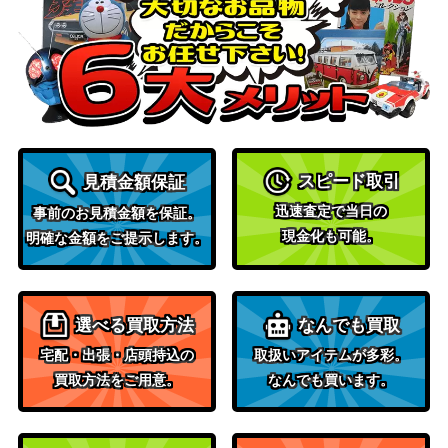
ルルーシュ・ランペルージ
バンダイ
8,000
（SR★★★/パラレル）
（コードギアス 反逆の
【UA01BT/CGH-1-017】
ルルーシュ）
浦飯 幽助（UR）【UAPR/
バンダイ
1,500
YYH-1-038】
（幽☆遊☆白書）
蘇枋 隼飛（SR★★/パラレ
バンダイ
19,800
ル）【UA38BT/WBK-1-06
（WIND BREAKER）
スピード取引
見積金額保証
0】
迅速査定で当日の
事前のお見積金額を保証。
緑谷 出久（SR★★★/パラ
バンダイ
8,000
現金化も可能。
明確な金額をご提示します。
レル）【UA10BT/MHA-1-0
（僕のヒーローアカデ
60】
ミア）
シャイ（SR★★★/パラレ
バンダイ
18,000
選べる買取方法
なんでも買取
ル）【UA24BT/SHY-1-05
（SHY）
2】
宅配・出張・店頭持込の
取扱いアイテムが多彩。
買取方法をご用意。
なんでも買います。
悪魔ほむら（SR★★★/パ
バンダイ
20,000
ラレル）【UA31BT/MMM-
（魔法少女まどか☆マ
1-036】
ギカ）