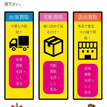
3,200
用下さい。
（UR）【UAPR/CGH-1-01
（コードギアス 反逆の
7】
ルルーシュ）
出張買取
宅配買取
店頭買取
楡井 秋彦（SR★★/パラレ
バンダイ
14,800
ル）【UA38BT/WBK-1-07
大量も大歓
箱に詰めて送
来店で査定、
（WIND BREAKER）
1】
迎！
るだけ！
その場で買
ノワール（UR）【UAPR/S
バンダイ
4,000
取！
YN-1-003】
（SYNDUALITY Noir）
虎杖 悠仁（SR★★★/パラ
バンダイ
10,000
レル）【UA02BT/JJK-1-04
（呪術廻戦）
出張
0】
宅配
買取
店頭
三島 一八（UR/WINNERve
バンダイ
5,000
買取
を詳
買取
r.）【UAPR/TKN-1-091】
（鉄拳7）
を詳
しく
を詳
バンダイ
しく
見る
しく
月岡 恋鐘（UR）【UAPR/I
（アイドルマスター シ
3,200
見る
見る
MS-2-046】
ャイニーカラーズ
Vol.2）