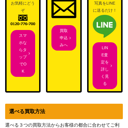
16,000
お気軽にどう
写真をLINE
レル）【UA27BT/GIM-1-0
（学園アイドルマスタ
ぞ
に送るだけ！
68】
ー）
バンダイ
C.C.（UR/WINNERver.）
10,000
（コードギアス 反逆の
【UAPR/CGH-2-066】
買取
ルルーシュ Vol.2）
スマ
申込
ホな
トリコ（SR★★★/パラレ
みへ
バンダイ
7,000
LIN
らタ
ル）【UA17BT/TRK-1-05
（トリコ）
E査
ップ
4】
定を
でO
ゴン＝フリークス（UR）
バンダイ
2,400
詳し
K
【UAPR/HTR-1-078】
（HUNTER×HUNTER）
く見
バンダイ
る
アスタ（UR）【UAPR/BC
2,000
（ブラッククローバ
V-1-075】
ー）
櫻木 真乃（SR★★★/パラ
バンダイ
4,000
選べる買取方法
レル）【UA04BT/IMS-1-0
（アイドルマスター シ
16】
ャイニーカラーズ）
選べる３つの買取方法からお客様の都合に合わせてご利
ルルーシュ・ランペルージ
バンダイ