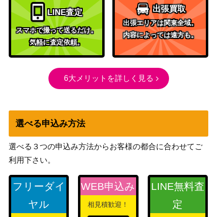
バンダイ
出張買取
LINE査定
櫻木 真乃（UR/WINNERve
10,000
（アイドルマスター シ
出張エリアは関東全域。
r.）【UAPR/IMS-1-016】
スマホで撮って送るだけ。
ャイニーカラーズ）
内容によっては遠方も。
気軽に査定依頼。
モダニア（SR★★★/パラ
バンダイ
60,000
レル）【UA18BT/NIK-1-01
（勝利の女神：
9】
NIKKE）
6大メリットを詳しく見る
リリエル 半深淵形態/リリ
バンダイ
7,000
サ（SR★★/パラレル）
（2.5次元の誘惑）
【UA33BT/NGR-1-051】
選べる申込み方法
バンダイ
月岡 恋鐘（UR/WINNERve
（アイドルマスター シ
10,000
選べる３つの申込み方法からお客様の都合に合わせてご
r.）【UAPR/IMS-2-046】
ャイニーカラーズ
Vol.2）
利用下さい。
ミリエラ 衛生小隊/美花莉
バンダイ
26,000
フリーダイ
WEB申込み
LINE無料査
（SR★★★/パラレル）
（2.5次元の誘惑）
【UA33BT/NGR-1-025】
ヤル
定
相見積歓迎！
花海 咲季（SR★★★/パラ
バンダイ