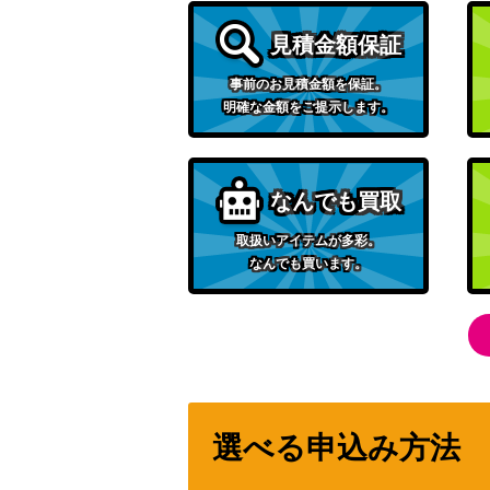
見積金額保証
C.C.（UR/WINNERver.）【UAPR/CGH-2-
事前のお見積金額を保証。
明確な金額をご提示します。
日向 翔陽（SR★★★/パラレル）【UA19BT/
シャイ（UR/WINNERver.）【UAPR/SHY-1
なんでも買取
取扱いアイテムが多彩。
楡井 秋彦（SR★★/パラレル）【UA38BT/W
なんでも買います。
宿儺（UR/WINNERver.）【UAPR/JJK-3-0
C.C.（UR）【UAPR/CGH-2-066】
選べる申込み方法
櫻木 真乃（UR）【UAPR/IMS-1-016】