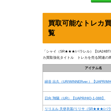
買取可能なトレカ
覧
「シャイ（SR★★★/パラレル）【UA24B
カ買取強化タイトル トレカを売る関連の
アイテム名
緑谷 出久（UR/WINNERver.）【UAPR/MH
日向 翔陽（UR）【UAPR/HIQ-1-088】
リリエル 天使衣装/リリサ（SR★★★/パラレ