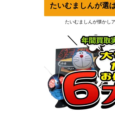
たいむましんが選
坂田 銀時（SR★★★/パラレル）【UA11BT/
アルフェン（SR★★★/パラレル）【UA06BT/
たいむましんが懐かし
エレン・イェーガー（SR★★★/パラレル）【U
092】
アーミヤ（SR★★★ /パラレル）【UA30BT/
リムル（SR★★★/パラレル）【UA07BT/TS
ロボコ（SR★★★/パラレル）【UA09BT/BT
ノワール（UR）【UAPR/SYN-1-003】
怪獣８号（SR★★★/パラレル）【UA28BT/K