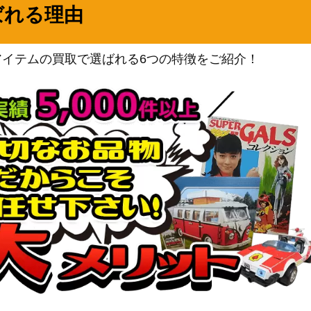
バンダイ
ばれる理由
GNT-1-089】
8,000
（銀魂）
バンダイ
TOA-1-070】
5,000
アイテムの買取で選ばれる6つの特徴をご紹介！
（Tales of ARISE）
A23BT/AOT-1-
バンダイ
15,000
（進撃の巨人）
バンダイ
ARK-1-042】
20,000
（アークナイツ）
バンダイ
K-1-091】
（転生したらスライムだっ
25,000
た件）
バンダイ
R-1-023】
5,000
（僕とロボコ）
バンダイ
4,000
（SYNDUALITY Noir）
バンダイ
J8-1-055】
12,500
（怪獣８号）