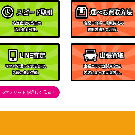
バンダイ
スピード取引
選べる買取方法
066】
（コードギアス 反逆のルル
10,000
ーシュ Vol.2）
迅速査定で当日の
宅配・出張・店頭持込の
現金化も可能。
買取方法をご用意。
バンダイ
HIQ-1-088】
15,000
（ハイキュー!!）
バンダイ
-052】
4,000
LINE査定
出張買取
（SHY）
バンダイ
スマホで撮って送るだけ。
出張エリアは関東全域。
BK-1-071】
14,800
（WIND BREAKER）
気軽に査定依頼。
内容によっては遠方も。
バンダイ
15】
8,000
（呪術廻戦 Vol.2）
6大メリットを詳しく見る
バンダイ
（コードギアス 反逆のルル
7,000
ーシュ Vol.2）
バンダイ
（アイドルマスター シャイ
2,400