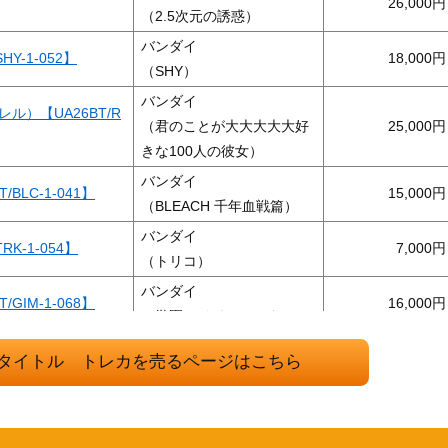
26,000
（2.5次元の誘惑）
バンダイ
Y-1-052】
18,000
（SHY）
バンダイ
）【UA26BT/R
（君のことが大大大大大好
25,000
きな100人の彼女）
バンダイ
BLC-1-041】
15,000
（BLEACH 千年血戦篇）
バンダイ
K-1-054】
7,000
（トリコ）
バンダイ
GIM-1-068】
16,000
（学園アイドルマスター）
T/NGR-1-02
バンダイ
5,000
タイトル トレカを売るページはこちら
（2.5次元の誘惑）
3BT/HTR-1-0
バンダイ
6,000
（HUNTER×HUNTER）