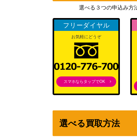
選べる３つの申込み方
フロストノヴァ（SR★★★/パラレル）【UA30
7】
フリーダイヤル
メリア/アリア（SR★★/パラレル）【UA33BT
お気軽にどうぞ
緑谷 出久（SR★★★/パラレル）【EX06BT/
虎杖 悠仁（SR★★★/パラレル）【UA02BT/J
スマホならタップでOK
竈門 炭治郎（SR★★★/パラレル）【UA05BT
リムル（UR/WINNERver.）【UAPR/TSK-1
選べる買取方法
三島 一八（SR★★★/パラレル）【UA13BT/