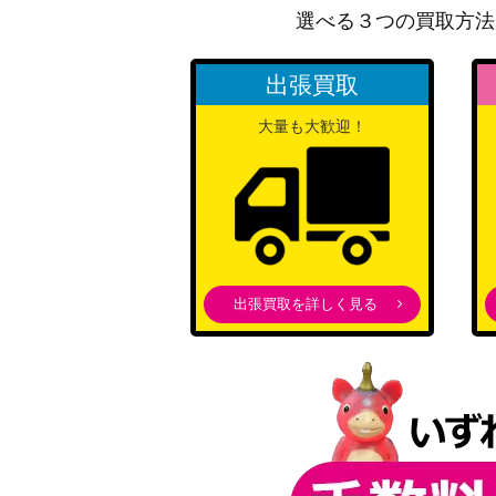
選べる３つの買取方法
アルフェン（UR）【UAPR/TOA-1-070】
出張買取
イコラ/753（SR★★/パラレル）【UA33BT/
大量も大歓迎！
リリエル 天使衣装/リリサ（SR★★/パラレル
R-1-030】
月岡 恋鐘（SR★★★/パラレル）【EX03BT/I
出張買取を詳しく見る
四ノ宮 キコル（SR★★/パラレル）【UA28BT
ミリエラ 衛生小隊/美花莉（SR★★/パラレル
R-1-025】
出雲 風子（SR★★★/パラレル）【UA25BT/
リヴァイ（SR★★★/パラレル）【UA23BT/A