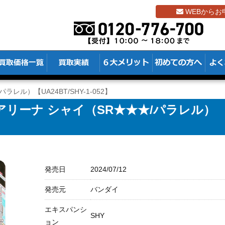
WEBからお
ラレル）【UA24BT/SHY-1-052】
リーナ シャイ（SR★★★/パラレル）
】
発売日
2024/07/12
発売元
バンダイ
エキスパンシ
SHY
ョン