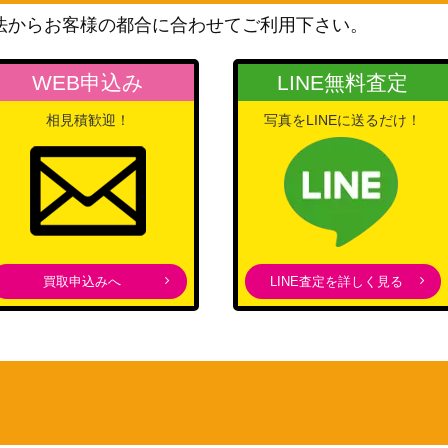
ニーカラーズ）
法からお客様の都合に合わせてご利用下さい。
BT/ARK-1-02
バンダイ
20,000
（アークナイツ）
WEB申込み
LINE無料査定
バンダイ
/NGR-1-027】
6,000
（2.5次元の誘惑）
相見積歓迎！
写真をLINEに送るだけ！
バンダイ
MHA-2-026】
（僕のヒーローアカデミア
35,000
Vol.2）
バンダイ
JK-1-040】
10,000
（呪術廻戦）
バンダイ
買取申込みへ
LINE査定を詳しく見る
/KMY-1-008】
10,000
（鬼滅の刃）
バンダイ
-091】
（転生したらスライムだっ
20,000
た件）
バンダイ
TKN-1-091】
7,000
（鉄拳7）