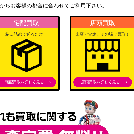
からお客様の都合に合わせてご利用下さい。
バンダイ
1,700
（Tales of ARISE）
宅配買取
店頭買取
バンダイ
NGR-1-072】
7,000
（2.5次元の誘惑）
箱に詰めて送るだけ！
来店で査定、その場で買取！
）【UA33BT/NG
バンダイ
8,000
（2.5次元の誘惑）
バンダイ
MS-2-046】
（アイドルマスター シャイ
35,000
ニーカラーズ Vol.2ズ）
バンダイ
宅配買取を詳しく見る
店頭買取を詳しく見る
/KJ8-1-020】
4,000
（怪獣８号）
）【UA33BT/NG
バンダイ
8,000
（2.5次元の誘惑）
バンダイ
AND-1-050】
35,000
（アンデッドアンラック）
バンダイ
OT-1-011】
40,000