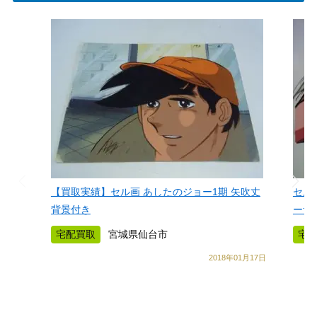
【買取実績】セル画 あしたのジョー1期 矢吹丈
セル
背景付き
ーサ
宅配買取
宮城県仙台市
宅
2018年01月17日