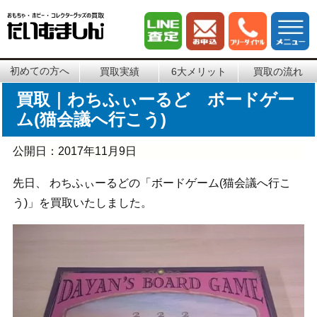
初めての方へ
買取実績
6大メリット
買取の流れ
買取｜わちふぃーるど ボードゲー
ム(猫会議へ行こう)
公開日：
2017年11月9日
先日、 わちふぃーるどの「ボードゲーム(猫会議へ行こ
う)」を買取いたしました。