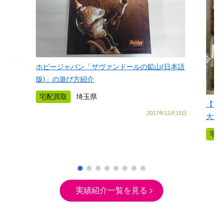
ホビージャパン「ザヴァンドールの鉱山(日本語
版)」の遊び方紹介
宅配買取
埼玉県
【買
2017年12月15日
大量
宅
実績紹介一覧を見る