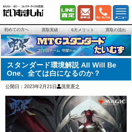
初めての方へ
買取実績
6大メリット
買取の流れ
スタンダード環境解説 All Will Be
One、全ては白になるのか？
公開日：
2023年2月21日
茂里憲之