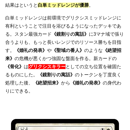
結果はというと
白単ミッドレンジが優勝
。
白単ミッドレンジは前環境でグリクシスミッドレンジに
有利ということで注目を浴びるようになったデッキであ
る。スタン最強カード
《鏡割りの寓話》
に3マナ域で張り
合うよりも、もっと長いレンジでのリソース勝ちを目指
す。
《婚礼の発表》
や
《聖域の番人》
のような
《絶望招
来》
の危機が悪くかつ強固な盤面を作る。新カードの
《骨化》
は
グリクシスキラー
としての立ち位置を確固た
るものにした。
《鏡割りの寓話》
のトークンを丁度良く
処理した後、
《絶望招来》
から
《婚礼の発表》
の身代わ
りにできる。