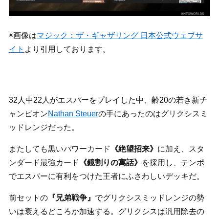
※画像は
マジック：ザ・ギャザリング 日本公式ウェブサ
イト
より引用しております。
32人中22人がエスパーをプレイした中、齢20の若き新チ
ャンピオン
Nathan Steuer
の手にあったのはグリクシスミ
ッドレンジだった。
またしても黒いパワーカード
《絶望招来》
に加え、スタ
ンダード最強カード
《鏡割りの寓話》
を採用し、テンポ
でエスパーに有利をつけた王者にふさわしいデッキだ。
前セットの
『兄弟戦争』
でグリクシスミッドレンジの勢
いは衰えるどころか加速する。グリクシスは汎用除去の