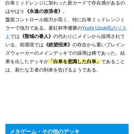
白単ミッドレンジに加わった新カードで存在感があるの
はやはり
《永遠の放浪者》
。
盤面コントロール能力が高く、特に白単ミッドレンジミ
ラーで強力である。蒼紅杯準優勝の
Yushi Uzuki氏のリス
ト
では
《聖域の番人》
の代わりにメインから採用されて
いる。前環境では
《絶望招来》
の存在から重いプレイン
ズウォーカーのメインデッキでの採用は稀であった。結
果を出したデッキが
「白単を意識した白単」
であること
は、新たな王者の到来を告げるようである。
メタゲーム・その他のデッキ