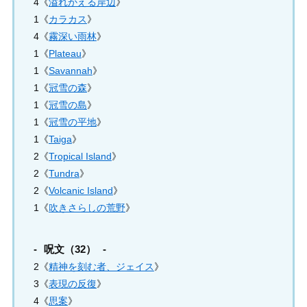
4《
溢れかえる岸辺
》
1《
カラカス
》
4《
霧深い雨林
》
1《
Plateau
》
1《
Savannah
》
1《
冠雪の森
》
1《
冠雪の島
》
1《
冠雪の平地
》
1《
Taiga
》
2《
Tropical Island
》
2《
Tundra
》
2《
Volcanic Island
》
1《
吹きさらしの荒野
》
呪文（32）
2《
精神を刻む者、ジェイス
》
3《
表現の反復
》
4《
思案
》