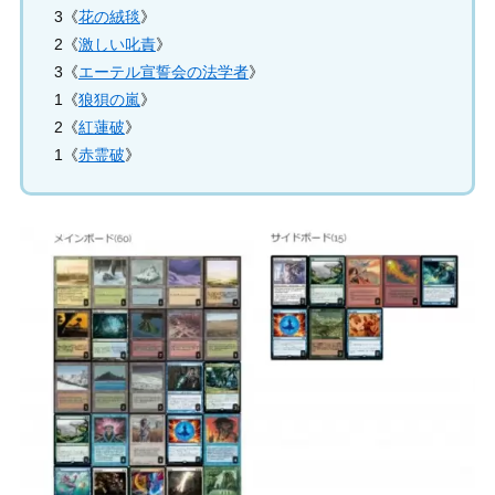
3《
花の絨毯
》
2《
激しい叱責
》
3《
エーテル宣誓会の法学者
》
1《
狼狽の嵐
》
2《
紅蓮破
》
1《
赤霊破
》