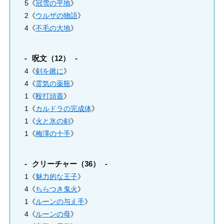
5《
冠雪の平地
》
2《
ウルザの物語
》
4《
不毛の大地
》
呪文（12）
4《
剣を鍬に
》
4《
霊気の薬瓶
》
1《
殴打頭蓋
》
1《
カルドラの完成体
》
1《
火と氷の剣
》
1《
梅澤の十手
》
クリーチャー（36）
1《
魅力的な王子
》
4《
ちらつき鬼火
》
1《
ルーンの与え手
》
4《
ルーンの母
》