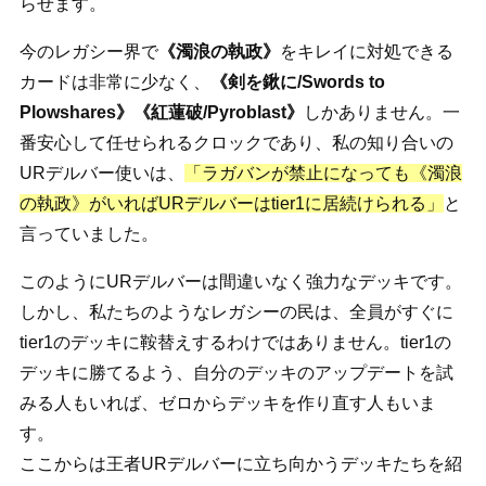
らせます。
今のレガシー界で
《濁浪の執政》
をキレイに対処できる
カードは非常に少なく、
《剣を鍬に/Swords to
Plowshares》《紅蓮破/Pyroblast》
しかありません。一
番安心して任せられるクロックであり、私の知り合いの
URデルバー使いは、
「ラガバンが禁止になっても《濁浪
の執政》がいればURデルバーはtier1に居続けられる」
と
言っていました。
このようにURデルバーは間違いなく強力なデッキです。
しかし、私たちのようなレガシーの民は、全員がすぐに
tier1のデッキに鞍替えするわけではありません。tier1の
デッキに勝てるよう、自分のデッキのアップデートを試
みる人もいれば、ゼロからデッキを作り直す人もいま
す。
ここからは王者URデルバーに立ち向かうデッキたちを紹