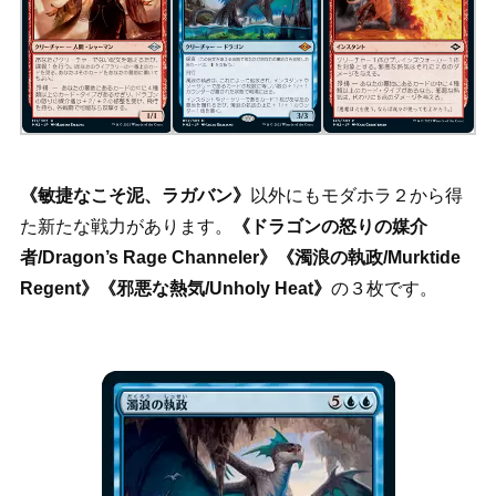
《敏捷なこそ泥、ラガバン》
以外にもモダホラ２から得
た新たな戦力があります。
《ドラゴンの怒りの媒介
者/Dragon’s Rage Channeler》《濁浪の執政/Murktide
Regent》《邪悪な熱気/Unholy Heat》
の３枚です。