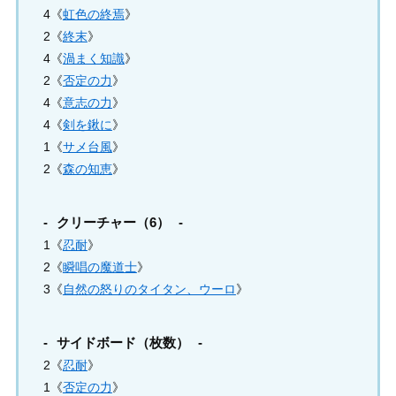
4《
虹色の終焉
》
2《
終末
》
4《
渦まく知識
》
2《
否定の力
》
4《
意志の力
》
4《
剣を鍬に
》
1《
サメ台風
》
2《
森の知恵
》
クリーチャー（6）
1《
忍耐
》
2《
瞬唱の魔道士
》
3《
自然の怒りのタイタン、ウーロ
》
サイドボード（枚数）
2《
忍耐
》
1《
否定の力
》