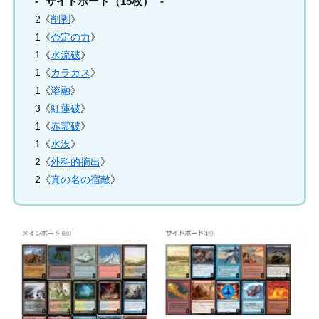
サイドボード（15枚）
2《
削剥
》
1《
否定の力
》
1《
水流破
》
1《
カラカス
》
1《
溶融
》
3《
紅蓮破
》
1《
赤霊破
》
1《
水没
》
2《
外科的摘出
》
2《
真の名の宿敵
》