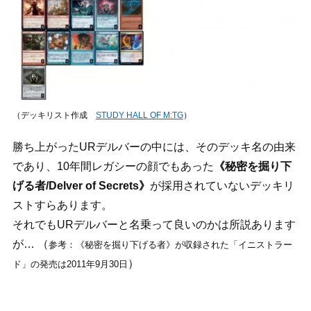
（デッキリスト作成
STUDY HALL OF M:TG
）
勝ち上がったURデルバーの中には、そのデッキ名の由来
であり、10年間レガシーの顔でもあった
《秘密を掘り下
げる者/Delver of Secrets》
が採用されていないデッキリ
ストすらあります。
それでもURデルバーと名乗って良いのかは所説あります
が… （
参考：《秘密を掘り下げる者》が収録された「イニストラー
）
ド」の発売は2011年9月30日