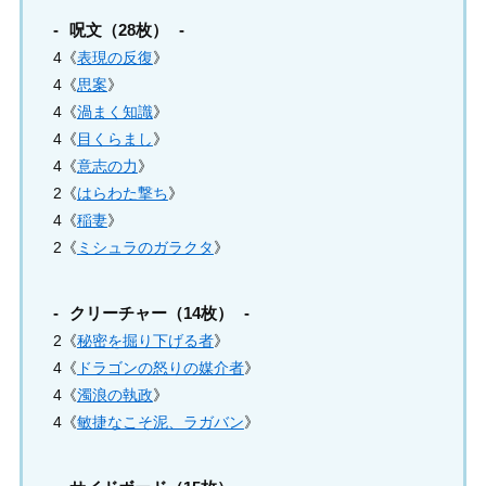
呪文（28枚）
4《
表現の反復
》
4《
思案
》
4《
渦まく知識
》
4《
目くらまし
》
4《
意志の力
》
2《
はらわた撃ち
》
4《
稲妻
》
2《
ミシュラのガラクタ
》
クリーチャー（14枚）
2《
秘密を掘り下げる者
》
4《
ドラゴンの怒りの媒介者
》
4《
濁浪の執政
》
4《
敏捷なこそ泥、ラガバン
》