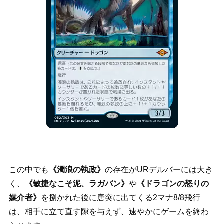
この中でも
《濁浪の執政》
の存在がURデルバーには大き
く、
《敏捷なこそ泥、ラガバン》
や
《ドラゴンの怒りの
媒介者》
を捌かれた後に唐突に出てくる2マナ8/8飛行
は、相手に立て直す隙を与えず、速やかにゲームを終わ