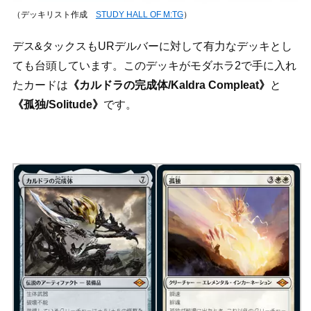
（デッキリスト作成
STUDY HALL OF M:TG
）
デス&タックスもURデルバーに対して有力なデッキとし
ても台頭しています。このデッキがモダホラ2で手に入れ
たカードは
《カルドラの完成体/Kaldra Compleat》
と
《孤独/Solitude》
です。