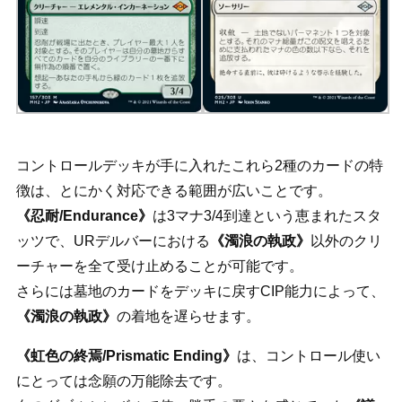
コントロールデッキが手に入れたこれら2種のカードの特
徴は、とにかく対応できる範囲が広いことです。
《忍耐/Endurance》
は3マナ3/4到達という恵まれたスタ
ッツで、URデルバーにおける
《濁浪の執政》
以外のクリ
ーチャーを全て受け止めることが可能です。
さらには墓地のカードをデッキに戻すCIP能力によって、
《濁浪の執政》
の着地を遅らせます。
《虹色の終焉/Prismatic Ending》
は、コントロール使い
にとっては念願の万能除去です。