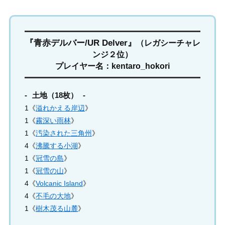
『青赤デルバー/UR Delver』
（レガシーチャレ
ンジ２位）
プレイヤー名：kentaro_hokori
土地（18枚）
1《
溢れかえる岸辺
》
1《
霧深い雨林
》
1《
汚染された三角州
》
4《
沸騰する小湖
》
1《
冠雪の島
》
1《
冠雪の山
》
4《
Volcanic Island
》
4《
不毛の大地
》
1《
樹木茂る山麓
》