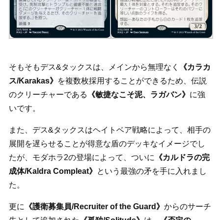
そもそもデス&タックスは、メインから無理なく
《カラカ
ス/Karakas》
を複数枚採用することができるため、伝説
のクリーチャーである
《敏捷なこそ泥、ラガバン》
に強
いです。
また、デス&タックスはヘイトベア戦略によって、相手の
展開を遅らせることが得意な盾のデッキなイメージでし
たが、モダホラ2の登場によって、ついに
《カルドラの完
成体/Kaldra Compleat》
という最強の矛を手に入れまし
た。
更に
《護衛募集員/Recruiter of the Guard》
からのサーチ