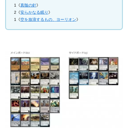
1《
真髄の針
》
2《
安らかなる眠り
》
1《
空を放浪するもの、ヨーリオン
》