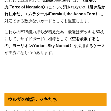
先として追加された
《孤独/Solitude》
は、
《否定の
力/Force of Negation》
によって消されない&
《引き裂か
れし永劫、エムラクール/Emrakul, the Aeons Torn》
に
対応できる数少ないカードとしても重宝します。
これらのETB能力持ちが増えた為、最近はデッキを80枚
にして、サイドボードに相棒として
《空を放浪するも
の、ヨーリオン/Yorion, Sky Nomad》
を採用するケース
が主流になりつつあります。
ウルザの物語デッキたち