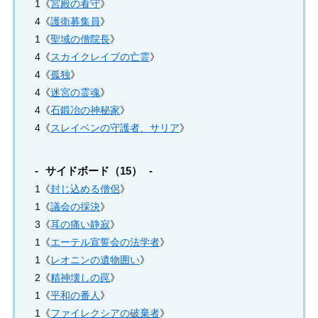
1《
宮殿の看守
》
4《
護衛募集員
》
1《
聖域の僧院長
》
4《
スカイクレイブの亡霊
》
4《
孤独
》
4《
迷宮の霊魂
》
4《
石鍛冶の神秘家
》
4《
スレイベンの守護者、サリア
》
サイドボード（15）
1《
封じ込める僧侶
》
1《
議会の採決
》
3《
耳の痛い静寂
》
1《
エーテル宣誓会の法学者
》
1《
レオニンの遺物囲い
》
2《
精神壊しの罠
》
1《
平和の番人
》
1《
ファイレクシアの破棄者
》