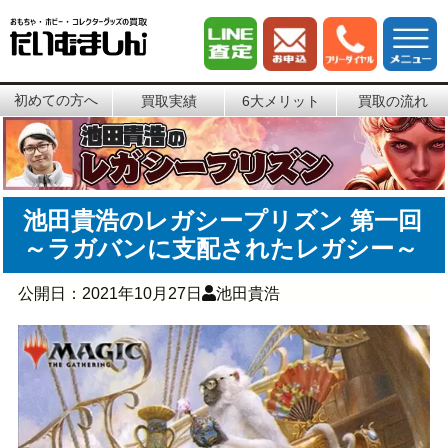
初めての方へ
買取実績
6大メリット
買取の流れ
池田貴浩のレガシープリズン 第一回
～ラガバンに支配されたレガシー～
公開日：
2021年10月27日
池田貴浩