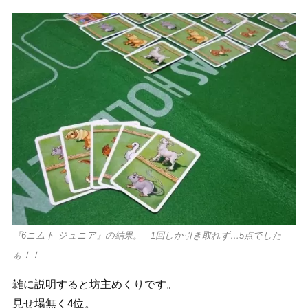
『6ニムト ジュニア』の結果。 1回しか引き取れず…5点でした
ぁ！！
雑に説明すると坊主めくりです。
見せ場無く4位。