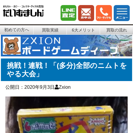
初めての方へ
買取実績
6大メリット
買取の流れ
挑戦！連戦！「(多分)全部のニムトを
やる大会」
公開日：
2020年9月3日
Zxion