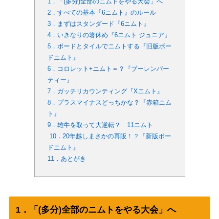
1．「(多分)全部のニムトをやる大会」へ
2．すべての基本『6ニムト』のルール
3．まずはスタンダード『6ニムト』
4．いきなりの箸休め『6ニムト ジュニア』
5．ボードとタイルでニムトする『旧版ボー
ドニムト』
6．コロレット+ニムト＝？『ブーレンパー
ティー』
7．ガッチリカウンティング『Xニムト』
8．プラスマイナスどっちかな？『赤箱ニム
ト』
9．雄牛を取って大逆転？ 11ニムト
10．20年越しまさかの再販！？『新版ボー
ドニムト』
11．あとがき
1．「(多分)全部のニムトをやる大会」へ