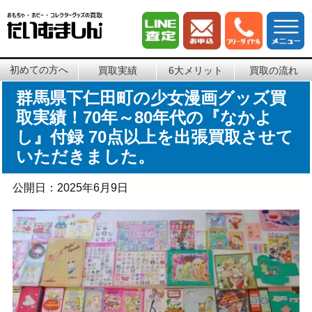
初めての方へ
買取実績
6大メリット
買取の流れ
群馬県下仁田町の少女漫画グッズ買
取実績！70年～80年代の『なかよ
し』付録 70点以上を出張買取させて
いただきました。
公開日：
2025年6月9日