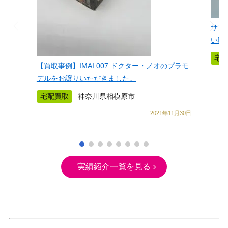
サン
い取
宅
【買取事例】IMAI 007 ドクター・ノオのプラモ
デルをお譲りいただきました。
宅配買取
神奈川県相模原市
2021年11月30日
実績紹介一覧を見る