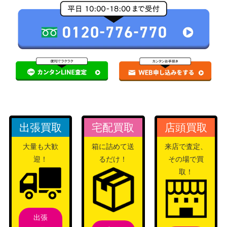
出張買取
宅配買取
店頭買取
大量も大歓
箱に詰めて送
来店で査定、
迎！
るだけ！
その場で買
取！
出張