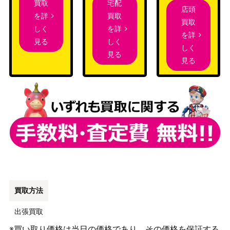
宅配
買取
店頭
買取
を詳
買取
を詳
しく
を詳
しく
見る
しく
見る
見る
買取方法
出張買取
※買い取り価格は当日の価格であり、その価格を保証する