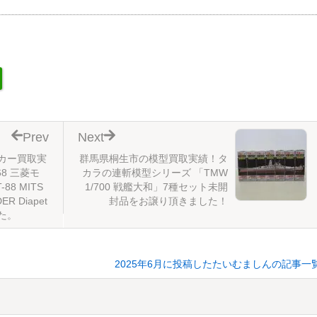
Prev
Next
カー買取実
群馬県桐生市の模型買取実績！タ
8 三菱モ
カラの連斬模型シリーズ 「TMW
88 MITS
1/700 戦艦大和」7種セット未開
ER Diapet
封品をお譲り頂きました！
た。
2025年6月に投稿したたいむましんの記事一