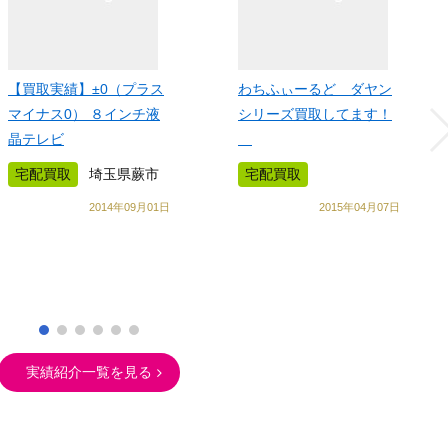
【買取実績】±0（プラス
わちふぃーるど ダヤン
マイナス0） ８インチ液
シリーズ買取してます！
晶テレビ
宅配買取
埼玉県蕨市
宅配買取
2014年09月01日
2015年04月07日
実績紹介一覧を見る