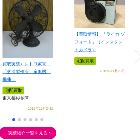
【買取情報】 「ライカ ゾ
フォート」（インスタン
トカメラ）
宅配買取
買取実績）レトロ家電
「芝浦製作所 扇風機
2019年11月26日
睡蓮」
宅配買取
東京都杉並区
2015年12月24日
実績紹介一覧を見る