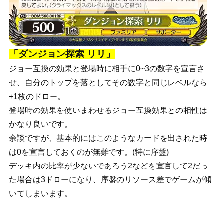
「ダンジョン探索 リリ」
ジョー互換の効果と登場時に相手に0~3の数字を宣言さ
せ、自分のトップを落としてその数字と同じレベルなら
+1枚のドロー。
登場時の効果を使いまわせるジョー互換効果との相性は
かなり良いです。
余談ですが、基本的にはこのようなカードを出された時
は0を宣言しておくのが無難です。(特に序盤)
デッキ内の比率が少ないであろう2などを宣言して2だっ
た場合は3ドローになり、序盤のリソース差でゲームが傾
いてしまいます。