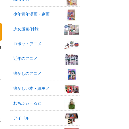
少年青年漫画・劇画
少女漫画/付録
ロボットアニメ
前
近年のアニメ
懐かしのアニメ
シ
懐かしい本・紙モノ
を
わちふぃーるど
アイドル
に