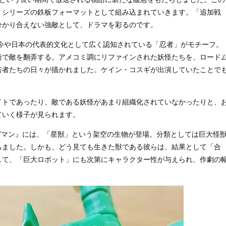
、シリーズの鉄板フォーマットとして組み込まれていきます。「追加戦
分かり合えない強敵として、ドラマを彩るのです。
、今や日本の代表的文化として広く認知されている「忍者」がモチーフ。
術で敵を翻弄する。アメコミ調にリファインされた妖怪たちを、ロード
若者たちの日々が描かれました。ケイン・コスギが出演していたことで
イトであったり、敵である妖怪があまり組織化されていなかったりと、
ていく様子が見られます。
ンガマン』には、「星獣」という架空の生物が登場。分類としては巨大怪
ちました。しかも、どう見ても生きた獣である彼らは、結果として「合
して、「巨大ロボット」にも次第にキャラクター性が与えられ、作劇の