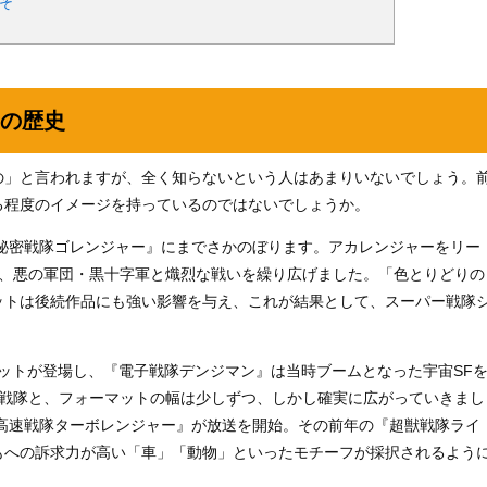
そ
の歴史
の」と言われますが、全く知らないという人はあまりいないでしょう。
る程度のイメージを持っているのではないでしょうか。
『秘密戦隊ゴレンジャー』にまでさかのぼります。アカレンジャーをリー
は、悪の軍団・黒十字軍と熾烈な戦いを繰り広げました。「色とりどりの
ットは後続作品にも強い影響を与え、これが結果として、スーパー戦隊
ットが登場し、『電子戦隊デンジマン』は当時ブームとなった宇宙SF
人戦隊と、フォーマットの幅は少しずつ、しかし確実に広がっていきまし
『高速戦隊ターボレンジャー』が放送を開始。その前年の『超獣戦隊ライ
もへの訴求力が高い「車」「動物」といったモチーフが採択されるよう