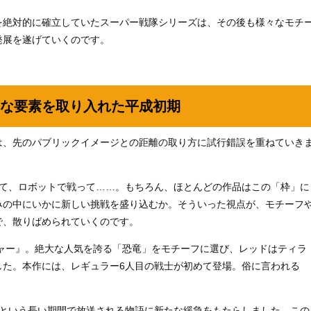
を絶対的に確立していたスーパー戦隊シリーズは、その後も様々なモチ
発展を遂げていくのです。
な要素を取り入れた平成初期
は、先のパブリックイメージとの距離の取り方に試行錯誤を重ねていき
いて、ロボットで戦って……。もちろん、ほとんどの作品はこの「枠」に
みの中にいかに新しい挑戦を盛り込むか。そういった視点が、モチーフ
で、散りばめられていくのです。
ジャー』。絶大な人気を誇る「恐竜」をモチーフに選び、レッドはティラ
した。本作には、レギュラー6人目の戦士が初めて登場。俗に言われる
間という長い期間で放送される物語に新たな緩急をもたらしました。この