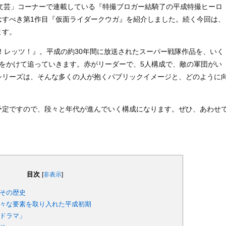
文芸」コーナーで連載している『特撮ブロガー結騎了の平成特撮ヒーロ
念すべき第1作目『仮面ライダークウガ』を紹介しました。続く今回は、
ます。
！レッツ！』。平成の約30年間に放送されたスーパー戦隊作品を、いく
をかけて追っていきます。赤がリーダーで、5人構成で、敵の軍団がい
シリーズは、そんな多くの人が抱くパブリックイメージと、どのように
予定ですので、段々と年代が進んでいく構成になります。ぜひ、あわせ
目次
[
非表示
]
その歴史
々な要素を取り入れた平成初期
ドラマ」