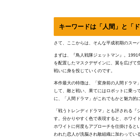
キーワードは「人間」と「ド
さて、ここからは、そんな平成初期のスー
まずは、『鳥人戦隊ジェットマン』。199
を配置したマスクデザインに、翼を広げて
戦いに身を投じていくのです。
本作最大の特徴は、「変身前の人間ドラマ
して、敵と戦い、果てにはロボットに乗っ
に、「人間ドラマ」がこれでもかと魅力的
「戦うトレンディドラマ」とも評される『
す。分かりやすく色で表現すると、ホワイ
ホワイトに何度もアプローチを仕掛けると
われた恋人が洗脳され敵組織に加わってい