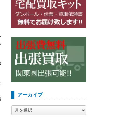
ム
も
お
獣
アーカイブ
幅
ア
ー
カ
イ
ブ