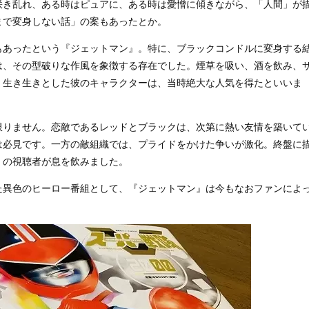
咲き乱れ、ある時はピュアに、ある時は愛憎に傾きながら、「人間」が
まで変身しない話」の案もあったとか。
もあったという『ジェットマン』。特に、ブラックコンドルに変身する
は、その型破りな作風を象徴する存在でした。煙草を吸い、酒を飲み、
。生き生きとした彼のキャラクターは、当時絶大な人気を得たといいま
限りません。恋敵であるレッドとブラックは、次第に熱い友情を築いて
は必見です。一方の敵組織では、プライドをかけた争いが激化。終盤に
くの視聴者が息を飲みました。
た異色のヒーロー番組として、『ジェットマン』は今もなおファンによ