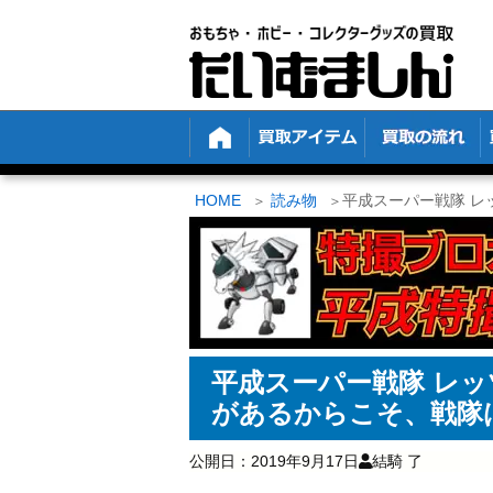
HOME
読み物
平成スーパー戦隊 レ
平成スーパー戦隊 レッ
があるからこそ、戦隊
公開日：
2019年9月17日
結騎 了