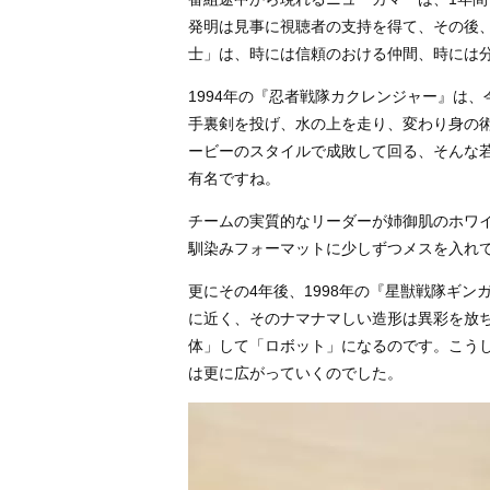
発明は見事に視聴者の支持を得て、その後
士」は、時には信頼のおける仲間、時には
1994年の『忍者戦隊カクレンジャー』は
手裏剣を投げ、水の上を走り、変わり身の
ービーのスタイルで成敗して回る、そんな
有名ですね。
チームの実質的なリーダーが姉御肌のホワ
馴染みフォーマットに少しずつメスを入れ
更にその4年後、1998年の『星獣戦隊ギ
に近く、そのナマナマしい造形は異彩を放
体」して「ロボット」になるのです。こう
は更に広がっていくのでした。