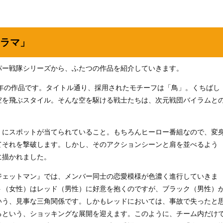
ラマ」
パー戦隊シリーズから、ふたつの作品を紹介していきます。
1年の作品です。タイトル通り、採用されたモチーフは「鳥」。くちばし
空を飛ぶスタイル。そんな空を駆ける戦士たちは、次元戦団バイラムと
」にスポットが当てられていること。もちろんヒーロー番組なので、変
てそれを撃破します。しかし、そのアクションシーンと肩を並べるよう
に描かれました。
ジェットマン』では、メンバー同士の恋愛模様が色濃く進行していきま
ト（女性）はレッド（男性）に好意を抱くのですが、ブラック（男性）
いう、見事な三角関係です。しかもレッドにおいては、事故で失ったと
るという、ショッキングな展開を迎えます。このように、チーム内だけ