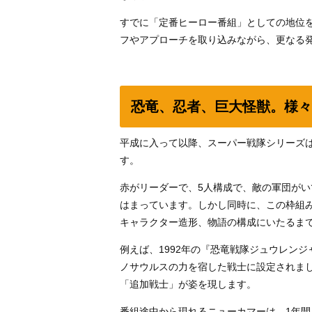
すでに「定番ヒーロー番組」としての地位
フやアプローチを取り込みながら、更なる
恐竜、忍者、巨大怪獣。様々
平成に入って以降、スーパー戦隊シリーズ
す。
赤がリーダーで、5人構成で、敵の軍団が
はまっています。しかし同時に、この枠組
キャラクター造形、物語の構成にいたるま
例えば、1992年の『恐竜戦隊ジュウレン
ノサウルスの力を宿した戦士に設定されま
「追加戦士」が姿を現します。
番組途中から現れるニューカマーは、1年