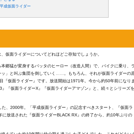
平成仮面ライダー
は、仮面ライダーについてどれほどご存知でしょうか。
る本郷猛が変身するバッタのヒーロー（改造人間）で、バイクに乗り、
ーッ」と叫ぶ集団を倒していく……。もちろん、それが仮面ライダーの
目『仮面ライダー』です。放送開始は1971年。今から約50年前になり
3』『仮面ライダーX』『仮面ライダーアマゾン』と、続々とシリーズ
した、2000年。「平成仮面ライダー」の記念すべきスタート、『仮面ラ
年に放送された『仮面ライダーBLACK RX』の終了から、約10年ぶりの
絶えていた約10年間に幼少期を過ごした子どもでした。これがどうい