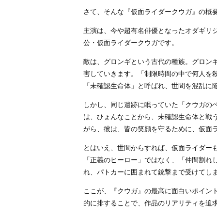
さて、そんな『仮面ライダークウガ』の概
主演は、今や超有名俳優となったオダギリ
公・仮面ライダークウガです。
敵は、グロンギという古代の種族。グロン
害していきます。「制限時間の中で何人を
「未確認生命体」と呼ばれ、世間を混乱に
しかし、同じ遺跡に眠っていた「クウガの
は、ひょんなことから、未確認生命体と戦
がら、彼は、皆の笑顔を守るために、仮面
とはいえ、世間からすれば、仮面ライダー
「正義のヒーロー」ではなく、「仲間割れ
れ、パトカーに囲まれて銃撃まで受けてし
ここが、『クウガ』の最高に面白いポイン
的に排することで、作品のリアリティを追