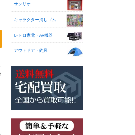
サンリオ
キャラクター消しゴム
レトロ家電・AV機器
アウトドア・釣具
ラ
原
ま
を
う