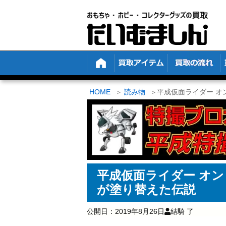
HOME
読み物
平成仮面ライダー オ
平成仮面ライダー オン
が塗り替えた伝説
公開日：
2019年8月26日
結騎 了