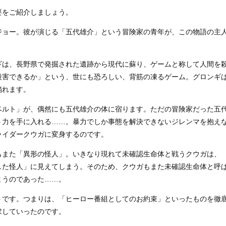
要をご紹介しましょう。
ジョー。彼が演じる「五代雄介」という冒険家の青年が、この物語の主
ギは、長野県で発掘された遺跡から現代に蘇り、ゲームと称して人間を
殺害できるか」という、世にも恐ろしい、背筋の凍るゲーム。グロンギ
陥れます。
ベルト」が、偶然にも五代雄介の体に宿ります。ただの冒険家だった五
う力を手に入れる……。暴力でしか事態を解決できないジレンマを抱え
ライダークウガに変身するのです。
もまた「異形の怪人」。いきなり現れて未確認生命体と戦うクウガは、
した怪人」に見えてしまう。そのため、クウガもまた未確認生命体と呼
まうのであった……。
トです。つまりは、「ヒーロー番組としてのお約束」といったものを徹
求していったのです。