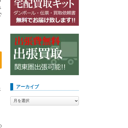
れ
で
、
アーカイブ
じ
ア
ー
カ
イ
ブ
の