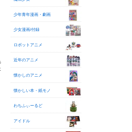
少年青年漫画・劇画
少女漫画/付録
ロボットアニメ
近年のアニメ
れ
に
懐かしのアニメ
懐かしい本・紙モノ
わちふぃーるど
アイドル