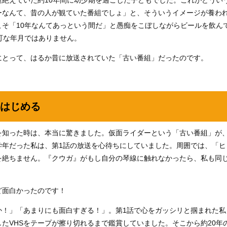
ーなんて、昔の人が観ていた番組でしょ」と、そういうイメージが養わ
そ「10年なんてあっという間だ」と愚痴をこぼしながらビールを飲ん
可な年月ではありません。
にとって、はるか昔に放送されていた「古い番組」だったのです。
はじめる
を知った時は、本当に驚きました。仮面ライダーという「古い番組」が
学年だった私は、第1話の放送を心待ちにしていました。周囲では、「ヒ
を絶ちません。『クウガ』がもし自分の琴線に触れなかったら、私も同
ど面白かったのです！
か！」「あまりにも面白すぎる！」。第1話で心をガッシリと掴まれた私
たVHSをテープが擦り切れるまで鑑賞していました。そこから約20年