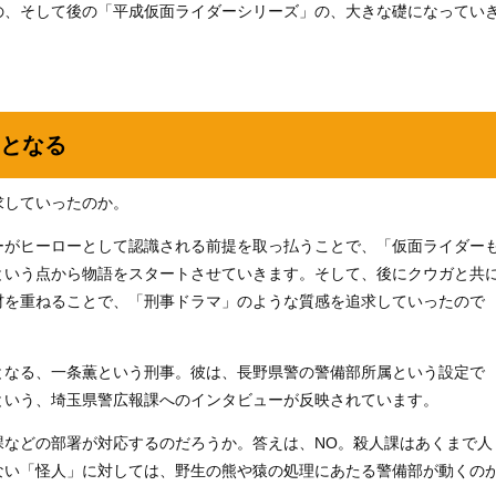
の、そして後の「平成仮面ライダーシリーズ」の、大きな礎になってい
となる
求していったのか。
ーがヒーローとして認識される前提を取っ払うことで、「仮面ライダー
という点から物語をスタートさせていきます。そして、後にクウガと共
材を重ねることで、「刑事ドラマ」のような質感を追求していったので
となる、一条薫という刑事。彼は、長野県警の警備部所属という設定で
という、埼玉県警広報課へのインタビューが反映されています。
課などの部署が対応するのだろうか。答えは、NO。殺人課はあくまで人
ない「怪人」に対しては、野生の熊や猿の処理にあたる警備部が動くの