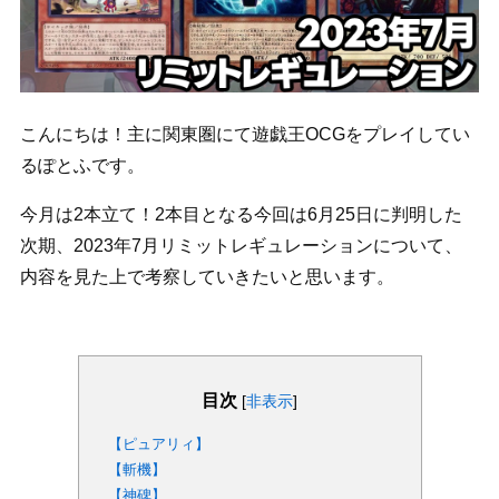
こんにちは！主に関東圏にて遊戯王OCGをプレイしてい
るぽとふです。
今月は2本立て！2本目となる今回は6月25日に判明した
次期、2023年7月リミットレギュレーションについて、
内容を見た上で考察していきたいと思います。
目次
[
非表示
]
【ピュアリィ】
【斬機】
【神碑】