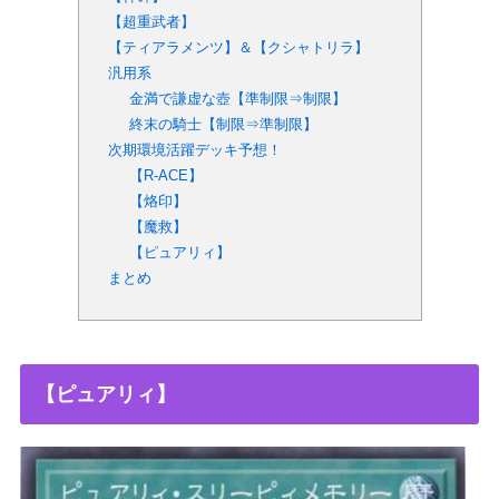
【超重武者】
【ティアラメンツ】＆【クシャトリラ】
汎用系
金満で謙虚な壺【準制限⇒制限】
終末の騎士【制限⇒準制限】
次期環境活躍デッキ予想！
【R-ACE】
【烙印】
【魔救】
【ピュアリィ】
まとめ
【ピュアリィ】