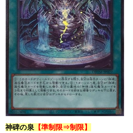
神碑の泉
【準制限⇒制限】