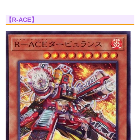
【R-ACE】