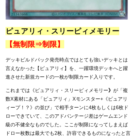
ピュアリィ・スリーピィメモリー
【無制限⇒制限】
デッキビルドパック発売時点ではとても強いデッキとは
言えなかった【ピュアリィ】を、一躍環境デッキへと躍
進させた新規カードの一枚が制限カード入りです。
これまでは《ピュアリィ・スリーピィメモリー
》
が「複
数X素材にある「ピュアリィ」Xモンスター+《ピュアリ
ィープ！？》の並び」で相手ターンに4枚もしくは6枚ド
ローできていて、このアドバンテージ差はゲームエンド
級の不健全なものでした。ここが制限になってしまえば
ドロー枚数は最大でも2枚、許容できるものになったと言