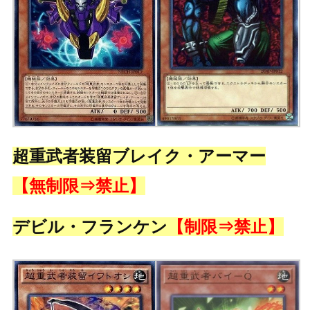
超重武者装留ブレイク・アーマー
【無制限⇒禁止】
デビル・フランケン
【制限⇒禁止】