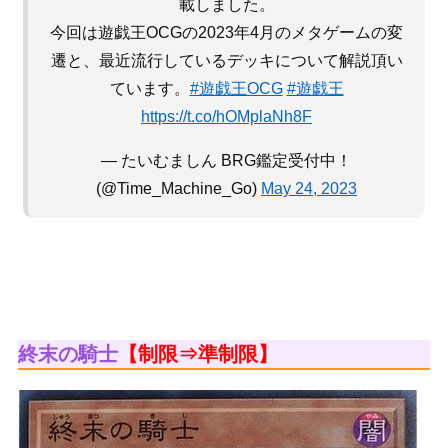
載しました。
今回は遊戯王OCGの2023年4月のメタゲームの変
遷と、最近流行しているデッキについて解説頂い
ています。
#遊戯王OCG
#遊戯王
https://t.co/hOMplaNh8F
— たいむましん BRG鑑定受付中！
(@Time_Machine_Go)
May 24, 2023
終末の騎士
【制限⇒準制限】