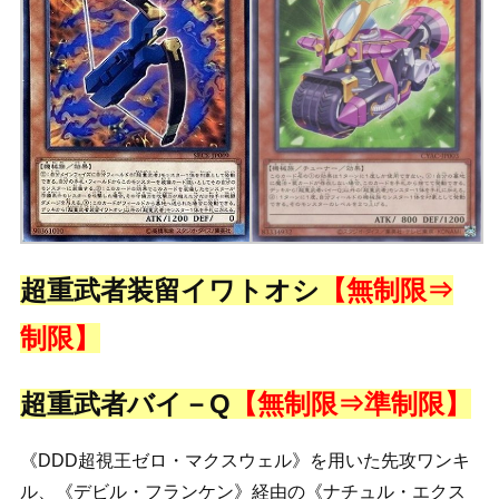
超重武者装留イワトオシ
【無制限⇒
制限】
超重武者バイ－Q
【無制限⇒準制限】
《DDD超視王ゼロ・マクスウェル》を用いた先攻ワンキ
ル、《デビル・フランケン》経由の《ナチュル・エクス