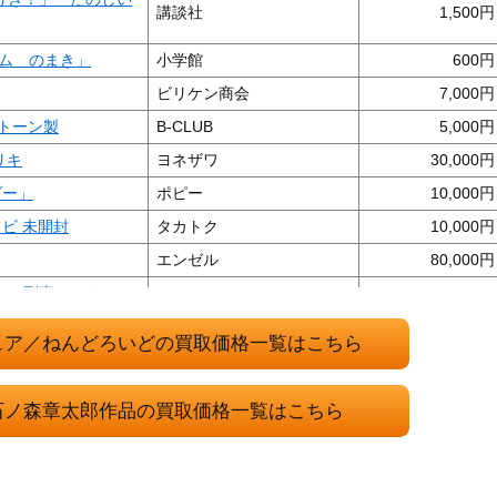
講談社
1,500
ム のまき」
小学館
600
ビリケン商会
7,000
ストーン製
B-CLUB
5,000
リキ
ヨネザワ
30,000
ダー」
ポピー
10,000
ビ 未開封
タカトク
10,000
エンゼル
80,000
ット刑事」 たのし
講談社
1,000
ュア／ねんどろいどの買取価格一覧はこちら
トロンガー
講談社
500
イダーBLACK R
バンダイ
1,500
石ノ森章太郎作品の買取価格一覧はこちら
ルト 電光エレクトラ
ポピー
50,000