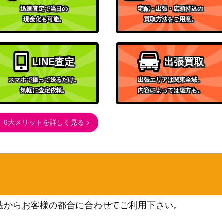
迅速査定で当日の
宅配・出張・店頭持込の
現金化も可能。
買取方法をご用意。
LINE査定
出張買取
スマホで撮って送るだけ。
出張エリアは関東全域。
気軽に査定依頼。
内容によっては遠方も。
6大メリットを詳しく見る
法からお客様の都合に合わせてご利用下さい。