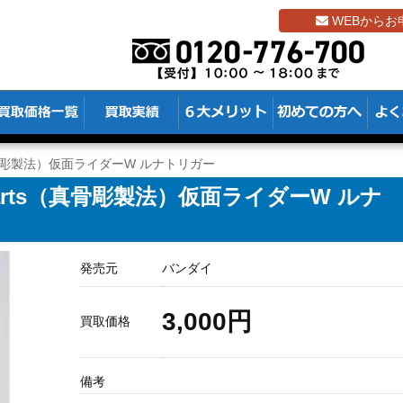
WEBからお
s（真骨彫製法）仮面ライダーW ルナトリガー
uarts（真骨彫製法）仮面ライダーW ルナ
発売元
バンダイ
3,000円
買取価格
備考