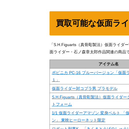
買取可能な仮面ラ
「S.H.Figuarts（真骨彫製法）仮面
面ライダー・石ノ森章太郎作品関連の商品
アイテム名
ポピニカ PC-16 ブルーバージョン「仮
１」
仮面ライダー対コブラ男 プラモデル
S.H.Figuarts（真骨彫製法）仮面ライ
トフォーム
1/1 仮面ライダーアマゾン 変身ベルト 
ン」 東映ヒーローネット限定
ロボット刑事K 「あくまとうげのしゅう