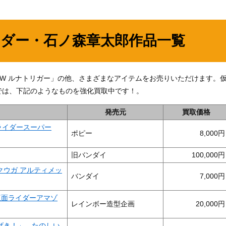
イダー・石ノ森章太郎作品一覧
ライダーW ルナトリガー」の他、さまざまなアイテムをお売りいただけます。
では、下記のようなものを強化買取中です！。
発売元
買取価格
面ライダースーパー
ポピー
8,000
旧バンダイ
100,000
ダークウガ アルティメッ
バンダイ
7,000
「仮面ライダーアマゾ
レインボー造型企画
20,000
げき！」 たのしい