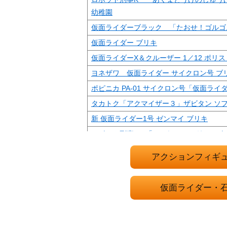
幼稚園
仮面ライダーブラック 「たおせ！ゴルゴ
仮面ライダー ブリキ
仮面ライダーX＆クルーザー 1／12 ポリ
ヨネザワ 仮面ライダー サイクロン号 ブ
ポピニカ PA-01 サイクロン号「仮面ライ
タカトク「アクマイザー３」ザビタン ソフ
新 仮面ライダー1号 ゼンマイ ブリキ
ロボット刑事K 「いかれ！せいぎのロボ
い幼稚園
アクションフィギ
ひかりのくにテレビ絵本 仮面ライダース
プラデラ ロボイザー ロボライダー「仮面ラ
仮面ライダー・
X」
仮面ライダーストロンガー 光る 回る Sベ
ー 「仮面ライダーストロンガー」