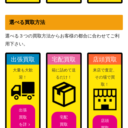
選べる買取方法
選べる３つの買取方法からお客様の都合に合わせてご利
用下さい。
出張買取
宅配買取
店頭買取
大量も大歓
箱に詰めて送
来店で査定、
迎！
るだけ！
その場で買
取！
出張
宅配
買取
店頭
買取
を詳
買取