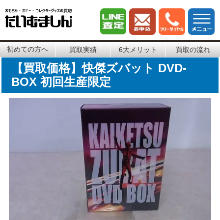
初めての方へ
買取実績
6大メリット
買取の流れ
【買取価格】快傑ズバット DVD-
BOX 初回生産限定