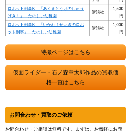
ロボット刑事K 「あくまとうげのしゅう
1,500
講談社
げき！」 たのしい幼稚園
ロボット刑事K 「いかれ！せいぎのロボ
1,000
講談社
ット刑事」 たのしい幼稚園
キカイダー 01 ゼロワン DVD-BOX 初回生
東映ビ
15,000
産限定
デオ
特撮ページはこちら
タカトク「アクマイザー３」ザビタン ソフ
タカト
10,000
ビ 未開封
ク
仮面ライダー・石ノ森章太郎作品の買取価
人造人間 キカイダー DVD-BOX 初回生産限
東映ビ
7,000
定
デオ
格一覧はこちら
イナズマン大全 帯付き
双葉社
800
お問合わせ・買取のご依頼
お問合わせ・ご相談は無料です。まずは、お気軽にお問