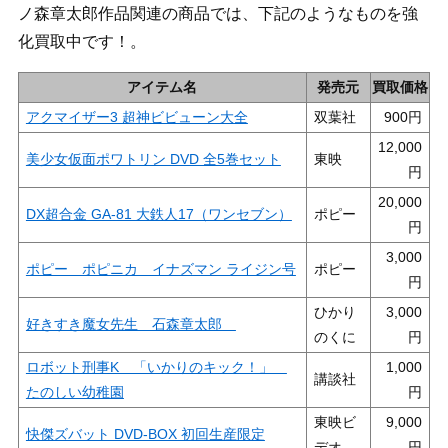
ノ森章太郎作品関連の商品では、下記のようなものを強
化買取中です！。
アイテム名
発売元
買取価格
アクマイザー3 超神ビビューン大全
双葉社
900
12,000
美少女仮面ポワトリン DVD 全5巻セット
東映
20,000
DX超合金 GA-81 大鉄人17（ワンセブン）
ポピー
3,000
ポピー ポピニカ イナズマン ライジン号
ポピー
ひかり
3,000
好きすき魔女先生 石森章太郎
のくに
ロボット刑事K 「いかりのキック！」
1,000
講談社
たのしい幼稚園
東映ビ
9,000
快傑ズバット DVD-BOX 初回生産限定
デオ