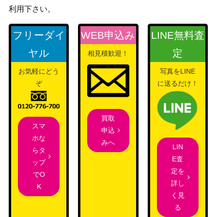
利用下さい。
フリーダイ
WEB申込み
LINE無料査
ヤル
定
相見積歓迎！
お気軽にどう
写真をLINE
ぞ
に送るだけ！
買取
スマ
申込
ホな
みへ
LIN
らタ
E査
ップ
定を
でO
詳し
K
く見
る