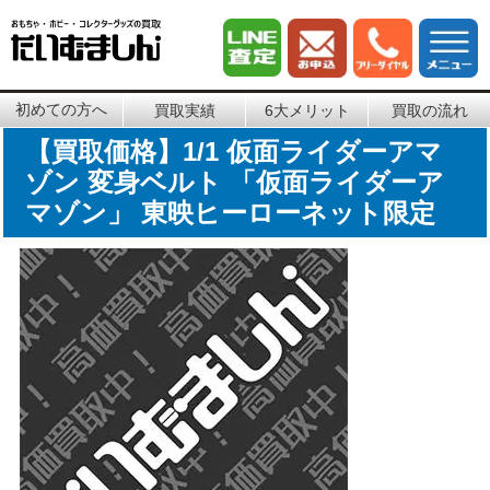
初めての方へ
買取実績
6大メリット
買取の流れ
【買取価格】1/1 仮面ライダーアマ
ゾン 変身ベルト 「仮面ライダーア
マゾン」 東映ヒーローネット限定