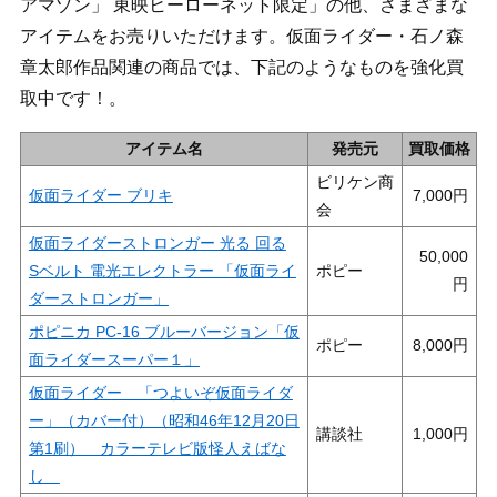
アマゾン」 東映ヒーローネット限定」の他、さまざまな
アイテムをお売りいただけます。仮面ライダー・石ノ森
章太郎作品関連の商品では、下記のようなものを強化買
取中です！。
アイテム名
発売元
買取価格
ビリケン商
仮面ライダー ブリキ
7,000
会
仮面ライダーストロンガー 光る 回る
50,000
Sベルト 電光エレクトラー 「仮面ライ
ポピー
ダーストロンガー」
ポピニカ PC-16 ブルーバージョン「仮
ポピー
8,000
面ライダースーパー１」
仮面ライダー 「つよいぞ仮面ライダ
ー」（カバー付）（昭和46年12月20日
講談社
1,000
第1刷） カラーテレビ版怪人えばな
し