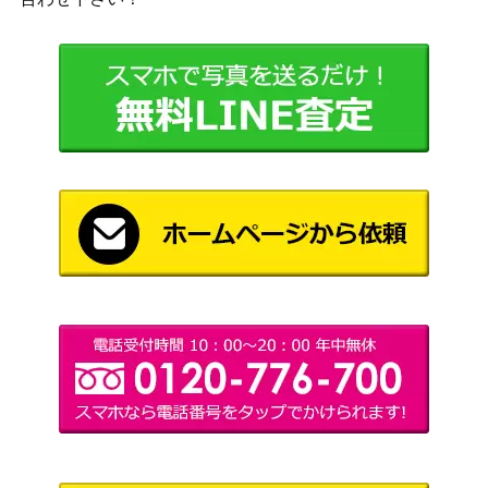
海洋堂
8,000
マスク No.1 1/1
プラデラ ロボイザー ロボライダー
バンダイ
1,500
「仮面ライダーBLACK RX」
1/1 仮面ライダーアマゾン 変身ベルト
レインボー
20,000
「仮面ライダーアマゾン」 東映ヒーロ
造型企画
ーネット限定
ポピニカ カブトロー 「仮面ライダー
ポピー
5,000
ストロンガー」
ポピニカ PA-01 サイクロン号「仮面ラ
10,000
ポピー
イダー」
プラデラ マシンライドロン「仮面ラ
バンダイ
2,000
イダーBLACK RX」
DXポピニカ PC-14 V-マシーン 「仮
12,000
ポピー
面ライダースーパー1」
100,000
仮面ライダー 電動 ブリキ 当時物
ブルマァク