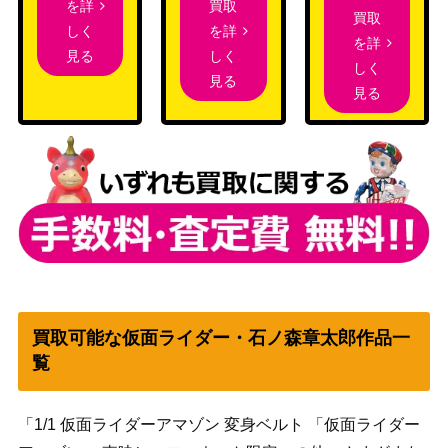
買取
を詳
買取
を詳
しく
を詳
しく
見る
しく
見る
見る
買取可能な仮面ライダー・石ノ森章太郎作品一
覧
「1/1 仮面ライダーアマゾン 変身ベルト 「仮面ライダー