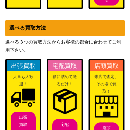
選べる買取方法
選べる３つの買取方法からお客様の都合に合わせてご利
用下さい。
出張買取
宅配買取
店頭買取
大量も大歓
箱に詰めて送
来店で査定、
迎！
るだけ！
その場で買
取！
出張
宅配
買取
店頭