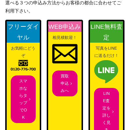
選べる３つの申込み方法からお客様の都合に合わせてご
利用下さい。
フリーダイ
WEB申込み
LINE無料査
ヤル
定
相見積歓迎！
お気軽にどう
写真をLINE
ぞ
に送るだけ！
買取
スマ
申込
ホな
みへ
LIN
らタ
E査
ップ
定を
でO
詳し
K
く見
る