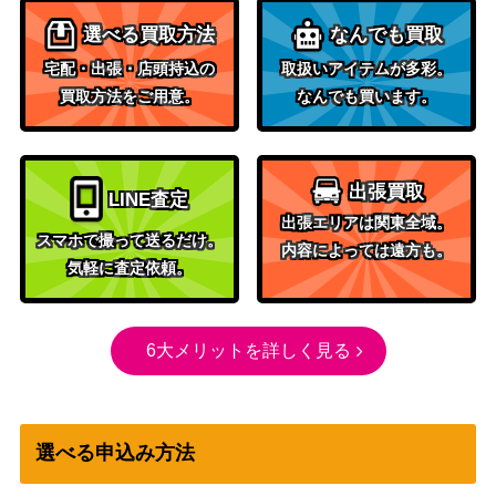
選べる買取方法
なんでも買取
宅配・出張・店頭持込の
取扱いアイテムが多彩。
買取方法をご用意。
なんでも買います。
出張買取
LINE査定
出張エリアは関東全域。
スマホで撮って送るだけ。
内容によっては遠方も。
気軽に査定依頼。
6大メリットを詳しく見る
選べる申込み方法