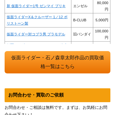
80,000
新 仮面ライダー1号 ゼンマイ ブリキ
エンゼル
仮面ライダーX＆クルーザー 1／12 ポ
B-CLUB
5,000
リストーン製
100,000
仮面ライダー対コブラ男 プラモデル
旧バンダイ
仮面ライダーV3 カラーベルト（ダブ
ルタイフーン廉価版） 「仮面ライダー
ポピー
3,000
仮面ライダー・石ノ森章太郎作品の買取価
V3」
プラデラ マックジャバー バイオライ
格一覧はこちら
バンダイ
2,000
ダー「仮面ライダーBLACK RX」
DXポピニカ マシンライドロン「仮面
ポピー
3,500
ライダーBLACK RX」
仮面ライダーV3 変身ベルト ダブルタ
お問合わせ・買取のご依頼
30,000
イフーン 電動 光る 回る 「仮面ライダ
ポピー
ーV3」
お問合わせ・ご相談は無料です。まずは、お気軽にお問
仮面ライダー1号 ス-パ-ヒ-ロ-レプリカ
合わせ下さい！