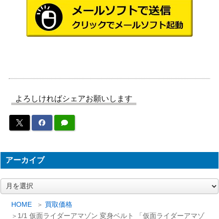
1/1 仮面ライダーZX 変身ベルト 「仮
レインボー
40,000
面ライダーZX」 東映ヒーローネット
造型企画
限定
ポピニカ PA-04 ハリケーン号「仮面ラ
ポピー
8,000
イダーV3」
ひかりのくにテレビ絵本 仮面ライダ
講談社
500
ーストロンガー
よろしければシェアお願いします
仮面ライダーＸ スペースガン
タケミ
1,300
30,000
超合金 仮面ライダーストロンガー
ポピー
仮面ライダーブラック 「かいじんだ
小学館
400
いずかん」
アーカイブ
仮面ライダーブラック 「たおせ！ゴ
小学館
600
ルゴム のまき」
ア
ー
ミニミニハリケーン号 「仮面ライダ
20,000
ポピー
カ
HOME
買取価格
ーV3」
イ
1/1 仮面ライダーアマゾン 変身ベルト 「仮面ライダーアマゾ