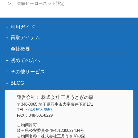
ブ
100,000
ン」 東映ヒーローネット限定
仮面ライダー対ヤモゲラス プラモデル
旧バンダイ
仮面ライダー ライダー怪人 地獄サン
15,000
旧バンダイ
利用ガイド
ダー 旧バンダイ
仮面ライダーX 変身ベルト ライドル
30,000
買取アイテム
ポピー
電動 光る 回る 「仮面ライダーX」
会社概要
ミニミニサイクロン号 1/26 初期版
30,000
ポピー
初めての方へ
「仮面ライダー」
仮面ライダーブラック 「たたかえ！
その他サービス
小学館
400
かめんライダー」
BLOG
仮面ライダーアマゾンパーカー 未使
BEAMS
4,000
用
MANGART
運営会社： 株式会社 三月うさぎの森
仮面ライダースーパー1 光る 回る 電動
〒348-0065 埼玉県羽生市大字藤井下組171
TEL：
048-598-6557
変身ベルト サイクロード 「仮面ライ
ポピー
5,000
FAX：048-501-8229
ダースーパー1」
古物商許可
プラデラ Zブリンガー「仮面ライダ
埼玉県公安委員会 第431230027434号
バンダイ
2,000
ーZO」
古物商名称：株式会社三月うさぎの森