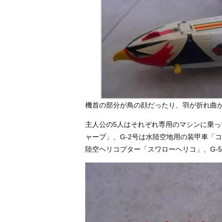
機首の部分が鳥の顔だったり、羽が折れ曲
主人公の5人はそれぞれ専用のマシンに乗っ
ャープ」、G-2号は水陸空地用の装甲車「コ
陸空ヘリコプター「スワローヘリコ」、G-