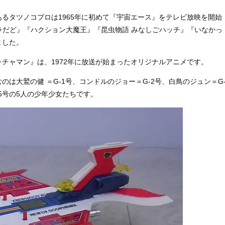
るタツノコプロは1965年に初めて『宇宙エース』をテレビ放映を開始
ズラだど』『ハクション大魔王』『昆虫物語 みなしごハッチ』『いなかっ
ました。
チャマン』は、1972年に放送が始まったオリジナルアニメです。
のは大鷲の健 ＝G-1号、コンドルのジョー＝G-2号、白鳥のジュン＝G
-5号の5人の少年少女たちです。