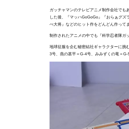
ガッチャマンのテレビアニメ制作会社でもあ
した後、『マッハGoGoGo』『おらぁグ
ぺ大将』などのヒット作をどんどん作って
制作されたアニメの中でも『科学忍者隊ガッ
地球征服を企む秘密結社ギャラクターに挑む
3号、燕の甚平＝G-4号、みみずくの竜＝G