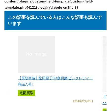
content/plugins/custom-field-template/custom-field-
template.php(4121) : eval()'d code
on line
97
この記事を読んでいる人はこんな記事も読んで
います
【買取実績】松田聖子/中森明菜/ピンクレディー
商品入荷!
宅配買取
【買取
2014年12月05日
ess