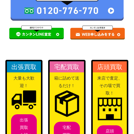
出張買取
宅配買取
店頭買取
大量も大歓
箱に詰めて送
来店で査定、
迎！
るだけ！
その場で買
取！
出張
宅配
買取
店頭