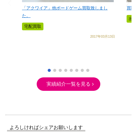
「アクワイア」他ボードゲーム買取致しまし
買取
た。
出
宅配買取
2017年03月13日
実績紹介一覧を見る
よろしければシェアお願いします