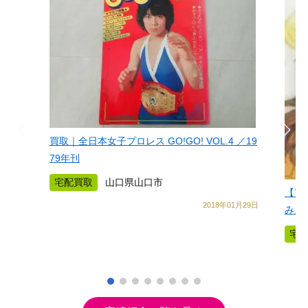
買取｜全日本女子プロレス GO!GO! VOL.4 ／19
79年刊
宅配買取
山口県山口市
【買
2018年01月29日
み』
宅