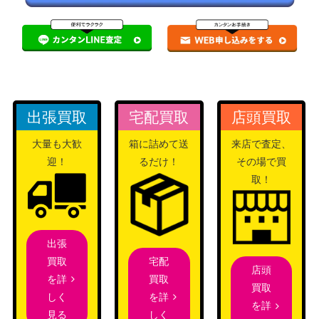
出張買取
宅配買取
店頭買取
大量も大歓
箱に詰めて送
来店で査定、
迎！
るだけ！
その場で買
取！
出張
宅配
買取
店頭
買取
を詳
買取
を詳
しく
を詳
しく
見る