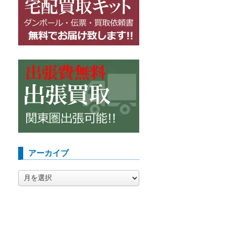
アーカイブ
ア
ー
カ
イ
ブ