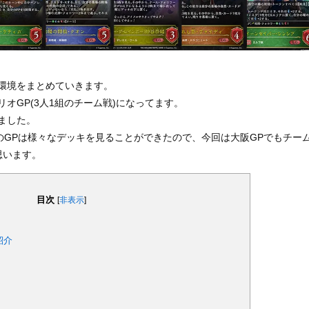
環境をまとめていきます。
オGP(3人1組のチーム戦)になってます。
ました。
のGPは様々なデッキを見ることができたので、今回は大阪GPでもチー
思います。
目次
[
非表示
]
紹介