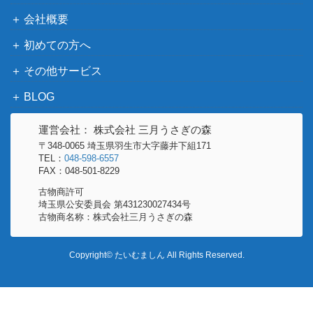
ン）
会社概要
サイゲームズ
初めての方へ
ファントム・ブラスター・オー
（カードファイ
4,000
その他サービス
バーロード【CP03-U05】
ト!! ヴァンガー
ド）
BLOG
サイゲームズ
マジェスティ・ロードブラスタ
（カードファイ
2,300
運営会社： 株式会社 三月うさぎの森
ー【CP03-U02】
ト!! ヴァンガー
〒348-0065 埼玉県羽生市大字藤井下組171
TEL：
048-598-6557
ド）
FAX：048-501-8229
侮蔑の絶傑・ガルミーユ（SL）
サイゲームズ
100
古物商許可
【BP05-SL11】
（永劫なる絶傑）
埼玉県公安委員会 第431230027434号
古物商名称：株式会社三月うさぎの森
サイゲームズ
2,700
万華の鳳凰【BP11-U04】
（宿命の弾丸）
Copyright© たいむましん All Rights Reserved.
ドラゴニックメイル・ギルヴァ
サイゲームズ
3,000
（UR）【BP09-U04】
（光影の二重奏）
サイゲームズ