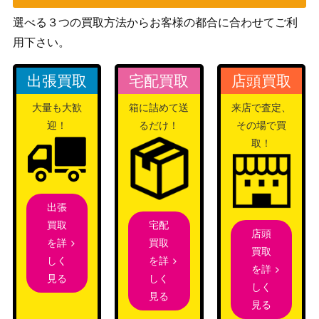
（シーサイド・メ
P08】
モリーズ）
選べる３つの買取方法からお客様の都合に合わせてご利
サイゲームズ
用下さい。
《愚者》・リンクル【BP10-U0
1,900
（Gods of the
3】
Arcana）
出張買取
宅配買取
店頭買取
サイゲームズ
マナリアの竜姫・グレア【SP01
大量も大歓
箱に詰めて送
来店で査定、
（シーサイド・メ
-SP14】
迎！
るだけ！
その場で買
モリーズ）
取！
ダイワスカーレット（SP）【C
サイゲームズ
4,500
P01-SP09】
（ウマ娘）
不殺の絶傑・エズディア（UR）
サイゲームズ
600
出張
【BP05-U01】
（永劫なる絶傑）
宅配
買取
店頭
スカイセイバー・リーシャ【BP
サイゲームズ
2,200
買取
を詳
買取
12-U02】
（黒鉄の侵略者）
を詳
しく
を詳
侮蔑の絶傑・ガルミーユ（SL）
サイゲームズ
1,000
しく
見る
しく
【BP05-SL10】
（永劫なる絶傑）
見る
見る
サイゲームズ