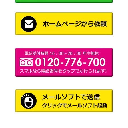
サイゲームズ
《戦車》・オルオーン【BP10-U
（Gods of the
900
02】
Arcana）
スペシャルウィーク EVOLVE
サイゲームズ
1,000
（SP）【CP01-SP11】
（ウマ娘）
優しき紫紺・エンネア【BP09-L
サイゲームズ
7,500
D02】
（光影の二重奏）
スペシャルウィーク（SP）【C
サイゲームズ
1,500
P01-SP10】
（ウマ娘）
サイゲームズ
1,000
イザベル【BP01-LD05】
（創世の夜明け）
双極の生命・フラム＝グラス
サイゲームズ
2,000
（UR）【BP14-U07】
（夢幻の饗宴）
イスラーフィール（UR）【BP0
サイゲームズ
5,000
4-UR07】
（天星神話）
怨讐の絶叫（UR）【BP15-U0
サイゲームズ
1,400
5】
（絶傑の試練）