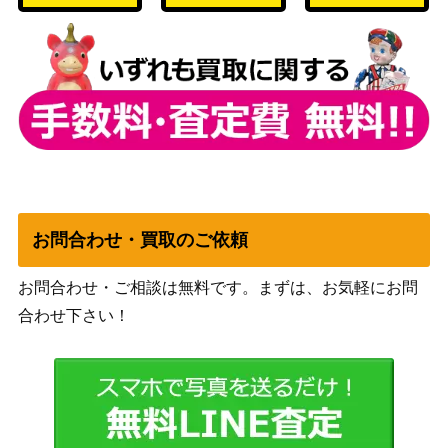
おてんば王女・プリム【BP02-L
1,000
（黒銀のバハムー
D02】
ト）
ムーンマーラの姫・メルナ【BP
サイゲームズ
1,200
08-LD02】
（次元混沌）
破壊の絶傑・リーシェナ（SL）
サイゲームズ
200
【BP05-SL09】
（永劫なる絶傑）
破壊の絶傑・リーシェナ（UR）
サイゲームズ
6,500
【BP05-U03】
（永劫なる絶傑）
サイゲームズ
お問合わせ・買取のご依頼
ダイイチルビー【ECP01-SSP1
24,000
（ウマ娘 プリティ
9】
ーダービー）
お問合わせ・ご相談は無料です。まずは、お気軽にお問
合わせ下さい！
サイゲームズ
ケルベロス【SP01-SP23】
（シーサイド・メ
モリーズ）
沙花叉クロヱ（リーダー）【BP
サイゲームズ
15,000
06-LDⓢ02】
（絶対なる覇者）