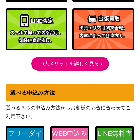
サイゲームズ
第九の絶傑・ライオ【BP10-LD
（Gods of the
800
03】
出張買取
Arcana）
LINE査定
出張エリアは関東全域。
密やかなる従者・ソニア（リー
サイゲームズ
2,000
スマホで撮って送るだけ。
内容によっては遠方も。
ダー）【BP07-LD03】
（森羅鋼鉄）
気軽に査定依頼。
優しき敬虔・ロレーナ（リーダ
サイゲームズ
2,000
ー）【BP04-LD10】
（天星神話）
幽霊支配人・アーカス（UR）
サイゲームズ
1,700
6大メリットを詳しく見る
【BP09-U05】
（光影の二重奏）
サイゲームズ
インペリアルドラグーン（UR）
（黒銀のバハムー
200
【BP02-U04】
選べる申込み方法
ト）
人形の少女・オーキス【BP08-U
サイゲームズ
6,500
選べる３つの申込み方法からお客様の都合に合わせてご
01】
（次元混沌）
利用下さい。
サイゲームズ
ラプラスの魔 ラプラス・ダーク
1,700
（黒銀のバハムー
フリーダイ
WEB申込み
LINE無料査
ネス（SP）【BP02-SP01】
ト）