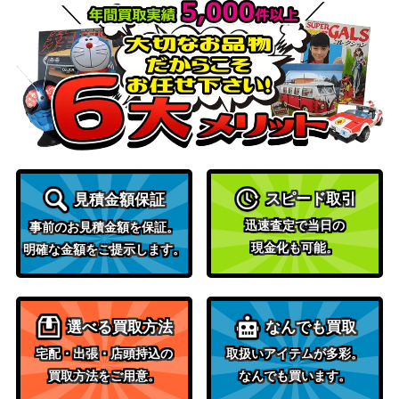
〔Escorte étoile〕シリウスシン
17,000
（ウマ娘 プリティ
ボリ
ーダービー）
沈黙の絶傑・ルルナイ（SL）
サイゲームズ
200
【BP05-SL15】
（永劫なる絶傑）
唯我の絶傑・マゼルベイン（S
サイゲームズ
300
L）【BP05-SL19】
（永劫なる絶傑）
〔桃色のバックショット〕ナリ
サイゲームズ
20,000
タトップロード【ECP01-SSP1
（ウマ娘 プリティ
スピード取引
見積金額保証
2】
ーダービー）
迅速査定で当日の
事前のお見積金額を保証。
サイゲームズ
現金化も可能。
明確な金額をご提示します。
白銀の騎士・エミリア（UR）
（黒銀のバハムー
700
【BP02-U02】
ト）
ユグドラシル（UR）【BP09-U0
サイゲームズ
2,000
選べる買取方法
なんでも買取
1】
（光影の二重奏）
宅配・出張・店頭持込の
取扱いアイテムが多彩。
ブレイズフレア・マーズ（UR）
サイゲームズ
1,000
買取方法をご用意。
なんでも買います。
【BP14-U02】
（夢幻の饗宴）