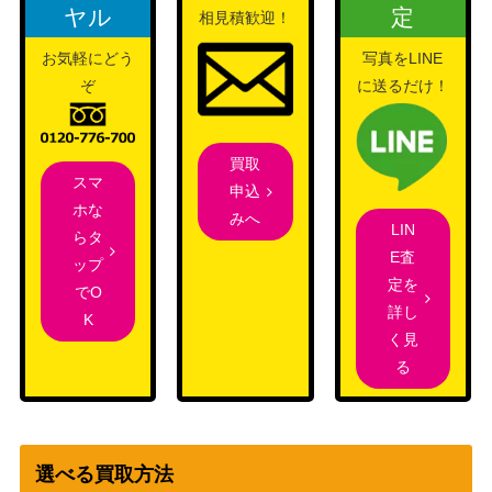
ヤル
定
相見積歓迎！
サイレンススズカ EVOLVE（S
サイゲームズ
3,000
P）【CP01-SP02】
（ウマ娘）
お気軽にどう
写真をLINE
サイゲームズ
1,000
ぞ
に送るだけ！
マグナゼロ【BP13-U02】
（暗黒降誕）
サイゲームズ
プリンセスマナリア・アン（U
買取
（黒銀のバハムー
700
スマ
R）【BP02-U03】
申込
ト）
ホな
みへ
LIN
サイゲームズ
らタ
バハムート（UR）【BP02-U0
E査
（黒銀のバハムー
600
ップ
7】
定を
ト）
でO
詳し
K
サイゲームズ
満月の女神 ツクヨミ【CP03-U0
3,500
く見
（シャドウバー
6】
る
ス・エボルヴ）
検証、開始（SRプレミアム）
サイゲームズ
100
【CP01-P15】
（ウマ娘）
サイゲームズ
選べる買取方法
音速の機構・ララミア【SP01-S