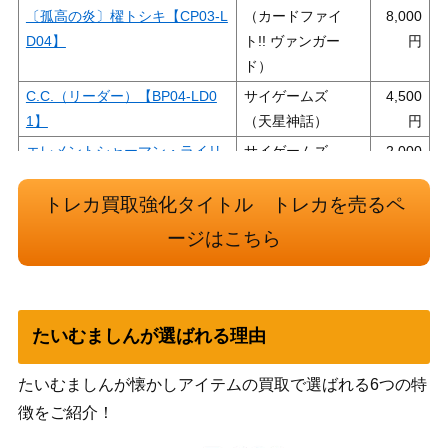
〔孤高の炎〕櫂トシキ【CP03-L
（カードファイ
8,000
D04】
ト!! ヴァンガー
ド）
C.C.（リーダー）【BP04-LD0
サイゲームズ
4,500
1】
（天星神話）
エレメントシャーマン・ライリ
サイゲームズ
2,000
ー（UR）【BP07-U03】
（森羅鋼鉄）
トレカ買取強化タイトル トレカを売るペ
博衣こより（リーダー）【BP06
サイゲームズ
15,000
-LDⓢ01】
（絶対なる覇者）
ージはこちら
サイゲームズ
miroir 久川 颯（UR）【CP02-
（アイドルマスタ
3,000
U04b】
ー シンデレラガー
たいむましんが選ばれる理由
ルズ）
サイゲームズ
サウンズオブアース【ECP01-S
10,000
たいむましんが懐かしアイテムの買取で選ばれる6つの特
（ウマ娘 プリティ
SP04】
徴をご紹介！
ーダービー）
サイゲームズ