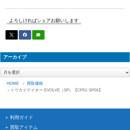
サイゲームズ
ダークアリス（UR）【BP03-U0
（フレイム・オ
1,000
5】
ブ・レーヴァテイ
よろしければシェアお願いします
ン）
真実の絶傑・ライオ（SL）【BP
サイゲームズ
100
05-SL07】
（永劫なる絶傑）
サイゲームズ
グランドナイト・ウィルバート
5,000
アーカイブ
（シーサイド・メ
【SP01-SP28】
モリーズ）
ア
フォルトゥナ・レジーナ 神崎
3,000
ー
サイゲームス
カ
蘭子（UR）【CP02-U09a】
HOME
買取価格
イ
トウカイテイオー EVOLVE（SP）【CP01-SP06】
サイゲームズ
ブ
銀氷のドラゴニュート・フィル
（シーサイド・メ
レイン【SP01-SP17】
モリーズ）
サイゲームズ
利用ガイド
シンデレラ（UR）【BP03-U0
（フレイム・オ
500
買取アイテム
2】
ブ・レーヴァテイ