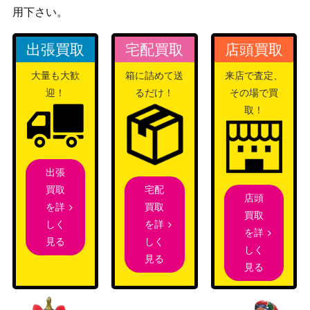
【BP14-U03】
（夢幻の饗宴）
用下さい。
サイゲームズ
マナリアの竜姫・グレア【SP01
10,000
（シーサイド・メ
出張買取
宅配買取
店頭買取
-SP15】
モリーズ）
大量も大歓
箱に詰めて送
来店で査定、
簒奪の絶傑・オクトリス（SL）
サイゲームズ
100
迎！
るだけ！
その場で買
【BP05-SL05】
（永劫なる絶傑）
取！
スカイセイバー・リーシャ【BP
サイゲームズ
2,200
12-U02】
（黒鉄の侵略者）
サイゲームズ
〔Escorte étoile〕シリウスシン
17,000
出張
（ウマ娘 プリティ
ボリ
宅配
買取
ーダービー）
店頭
買取
を詳
買取
唯我の絶傑・マゼルベイン（S
サイゲームズ
300
を詳
しく
を詳
L）【BP05-SL19】
（永劫なる絶傑）
しく
見る
しく
極炎のドラグーン・ローラ【BP
サイゲームズ
2,000
見る
見る
12-U06】
（黒鉄の侵略者）
海底都市王・乙姫（UR）【BP0
サイゲームズ
1,000
1-U02】
（創世の夜明け）