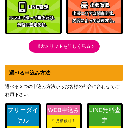
出張買取
サイゲームズ
LINE査定
《力》・ソフィーナ【BP10-U0
2,000
（Gods of the
出張エリアは関東全域。
6】
スマホで撮って送るだけ。
Arcana）
内容によっては遠方も。
気軽に査定依頼。
サイゲームズ
第三の絶傑・ルルナイ【BP10-L
1,200
（Gods of the
D07】
Arcana）
6大メリットを詳しく見る
〔ふるさと直送エール！〕ユキ
サイゲームズ
1,500
ノビジン（リーダー）【CP01-L
（ウマ娘）
D01】
選べる申込み方法
神秘の番人・スピネ（SL）【BP
サイゲームズ
200
05-SL03】
（永劫なる絶傑）
選べる３つの申込み方法からお客様の都合に合わせてご
エレメントシャーマン・ライリ
サイゲームズ
2,000
利用下さい。
ー（UR）【BP07-U03】
（森羅鋼鉄）
エウロペ（UR）【BP04-UR0
サイゲームズ
1,000
フリーダイ
WEB申込み
LINE無料査
3】
（天星神話）
ヤル
定
相見積歓迎！
サイゲームズ
シュヴァルグラン【ECP01-SSP
32,000
（ウマ娘 プリティ