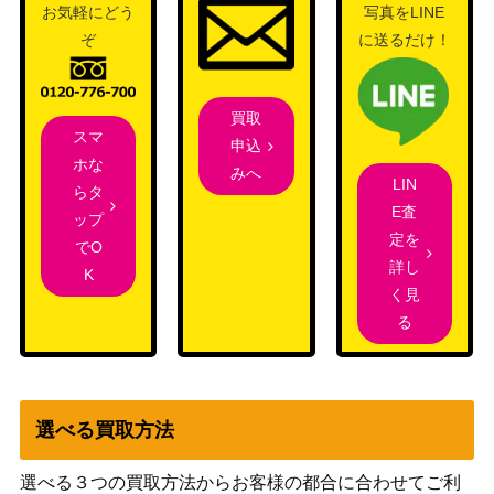
お気軽にどう
写真をLINE
09】
ーダービー）
ぞ
に送るだけ！
宿命の狐火・セッカ【BP13-U0
サイゲームズ
4,000
1】
（暗黒降誕）
買取
サイゲームズ
ラプラス・ダークネス【BP02-L
3,000
スマ
申込
（黒銀のバハムー
D03】
ホな
みへ
ト）
LIN
らタ
ゴールドシップ（SP）【CP01-
サイゲームズ
1,000
E査
ップ
SP18】
（ウマ娘）
定を
でO
詳し
種超えし愛・イアン＆アデール
サイゲームズ
K
500
く見
（リーダー）【BP05-LD04】
（永劫なる絶傑）
る
サイゲームズ
水辺のニンフ・シャロン【SP01
（シーサイド・メ
-SP16】
モリーズ）
サイゲームズ
1,000
選べる買取方法
イザベル【BP01-LD05】
（創世の夜明け）
真理の大文豪・ユキシマ（UR）
サイゲームズ
2,000
選べる３つの買取方法からお客様の都合に合わせてご利