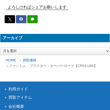
P02-U06a】
ーシンデレラガー
よろしければシェアお願いします
ルズ）
アグネスタキオン（SP）【CP0
サイゲームズ
4,500
1-SP07】
（ウマ娘）
リコリス（リーダー）【BP06-L
サイゲームズ
2,000
D01】
（絶対なる覇者）
アーカイブ
サイゲームズ
1,500
ア
カグヤ（UR）【BP02-U06】
（黒銀のバハムー
ー
ト）
カ
HOME
買取価格
人形の少女・オーキス【BP08-U
サイゲームズ
6,500
イ
ファントム・ブラスター・オーバーロード【CP03-U05】
ブ
01】
（次元混沌）
サイゲームズ
空の指揮官・セリア【SP01-SP
（シーサイド・メ
06】
利用ガイド
モリーズ）
〔独奏・螺旋追走曲〕マンハッ
買取アイテム
サイゲームズ
4,000
タンカフェ（リーダー）【CP01
（ウマ娘）
会社概要
-LD07】