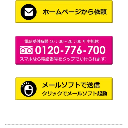
【BP05-SL11】
（永劫なる絶傑）
サイゲームズ
ネオユニヴァース【ECP01-SSP
17,000
（ウマ娘 プリティ
14】
ーダービー）
侮蔑の絶傑・ガルミーユ（UR）
サイゲームズ
4,000
【BP05-U04】
（永劫なる絶傑）
怨讐の絶叫（UR）【BP15-U0
サイゲームズ
1,400
5】
（絶傑の試練）
サイゲームズ
〔絆の導き手〕先導アイチ【CP
（カードファイ
3,000
03-LD02】
ト!! ヴァンガー
ド）
サイゲームズ
メジロラモーヌ【ECP01-SSP2
20,000
（ウマ娘 プリティ
3】
ーダービー）
サイゲームズ
羽衣小町 塩見周子（UR）【C
（アイドルマスタ
1,500