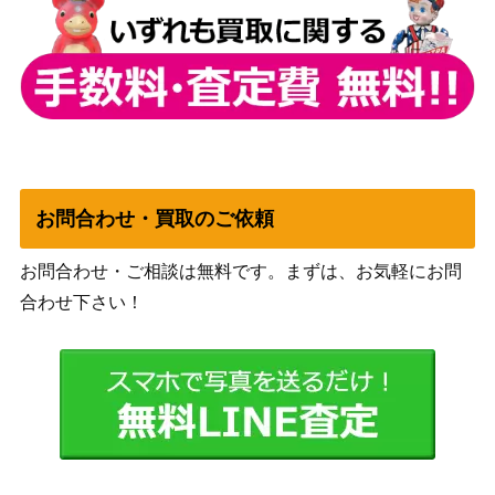
サイゲームズ
一ノ瀬志希 （UR）【CP02-U
（アイドルマスタ
2,500
05】
ーシンデレラガー
ルズ）
サイゲームズ
ホッコータルマエ【ECP01-SSP
10,000
（ウマ娘 プリティ
02】
ーダービー）
お問合わせ・買取のご依頼
サイゲームズ
マジェスティ・ロードブラスタ
（カードファイ
2,300
お問合わせ・ご相談は無料です。まずは、お気軽にお問
ー【CP03-U02】
ト!! ヴァンガー
合わせ下さい！
ド）
不殺の絶傑・エズディア（UR）
サイゲームズ
600
【BP05-U01】
（永劫なる絶傑）
アクセルヒーロー・マイザー
サイゲームズ
1,000
【BP11-U03】
（宿命の弾丸）
侮蔑の絶傑・ガルミーユ（SL）
サイゲームズ
100