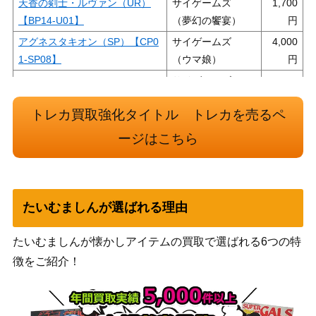
天香の剣士・ルヴァン（UR）
サイゲームズ
1,700
【BP14-U01】
（夢幻の饗宴）
アグネスタキオン（SP）【CP0
サイゲームズ
4,000
1-SP08】
（ウマ娘）
サイゲームズ
白銀の騎士・エミリア（UR）
（黒銀のバハムー
700
【BP02-U02】
トレカ買取強化タイトル トレカを売るペ
ト）
サイゲームズ
ージはこちら
シュヴァルグラン【ECP01-SSP
32,000
（ウマ娘 プリティ
10】
ーダービー）
サイゲームズ
たいむましんが選ばれる理由
不思議の探求者アリス EVOLVE
（フレイム・オ
3,200
（UR）【BP03-U07】
ブ・レーヴァテイ
たいむましんが懐かしアイテムの買取で選ばれる6つの特
ン）
徴をご紹介！
サイゲームズ
〔記憶の先へ〕戸倉ミサキ【CP
（カードファイ
7,000
03-LD06】
ト!! ヴァンガー