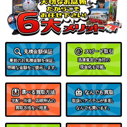
ド）
サイゲームズ
miroir 久川 凪（UR）【CP02-
（アイドルマスタ
3,000
U04a】
ー シンデレラガー
ルズ）
スパルタクス（UR）【BP09-U0
サイゲームズ
1,300
2】
（光影の二重奏）
スピード取引
見積金額保証
メジロマックイーン（SP）【C
サイゲームズ
3,000
迅速査定で当日の
事前のお見積金額を保証。
P01-SP16】
（ウマ娘）
現金化も可能。
明確な金額をご提示します。
サイゲームズ
BRIGHT:LIGHTS 橘ありす（U
（アイドルマスタ
3,500
R）【CP02-U08b】
ーシンデレラガー
選べる買取方法
なんでも買取
ルズ）
宅配・出張・店頭持込の
取扱いアイテムが多彩。
永久の盾・シオン（UR）【BP1
サイゲームズ
1,000
買取方法をご用意。
なんでも買います。
4-U06】
（夢幻の饗宴）
沈黙の絶傑・ルルナイ（SL）
サイゲームズ
200
【BP05-SL15】
（永劫なる絶傑）