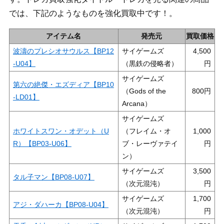
では、下記のようなものを強化買取中です！。
アイテム名
発売元
買取価格
波濤のプレシオサウルス【BP12
サイゲームズ
4,500
-U04】
（黒鉄の侵略者）
サイゲームズ
第六の絶傑・エズディア【BP10
（Gods of the
800
-LD01】
Arcana）
サイゲームズ
ホワイトスワン・オデット（U
（フレイム・オ
1,000
R）【BP03-U06】
ブ・レーヴァテイ
ン）
サイゲームズ
3,500
タル子マン【BP08-U07】
（次元混沌）
サイゲームズ
1,700
アジ・ダハーカ【BP08-U04】
（次元混沌）