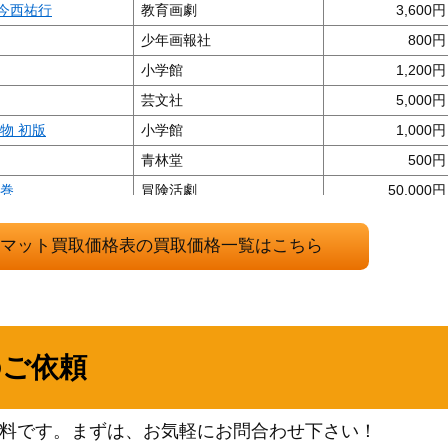
：今西祐行
教育画劇
3,600
少年画報社
800
小学館
1,200
芸文社
5,000
物 初版
小学館
1,000
青林堂
500
各巻
冒険活劇
50,000
青林堂
500
ォーマット買取価格表の買取価格一覧はこちら
セイカのぬりえ
100
科 エチケット入門
小学館
2,000
小学館
6,000
科
実業之日本社
1,000
のご依頼
実業之日本社
500
秋田書店
850
料です。まずは、お気軽にお問合わせ下さい！
科 チャームアップ
小学館
2,000