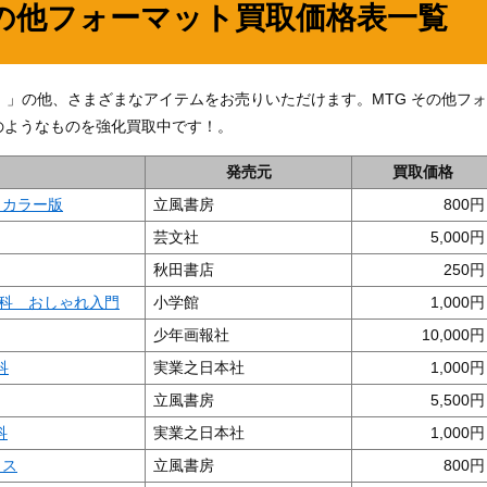
その他フォーマット買取価格表一覧
号 」の他、さまざまなアイテムをお売りいただけます。MTG その他フォ
のようなものを強化買取中です！。
発売元
買取価格
 カラー版
立風書房
800
芸文社
5,000
秋田書店
250
科 おしゃれ入門
小学館
1,000
少年画報社
10,000
科
実業之日本社
1,000
立風書房
5,500
科
実業之日本社
1,000
クス
立風書房
800