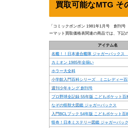
買取可能なMTG 
「コミックボンボン 1981年1月号 創刊
ーマット買取価格表関連の商品では、下記
アイテム名
名艦！！日本連合艦隊 ジャガーバックス
カミオン 1985年全揃い
ホラー大全科
小学館入門百科シリーズ ミニレディー百
週刊少年キング 創刊号
プロ野球全記録 55年版 こどもポケット百
なぞの怪獣大図鑑 ジャガーバックス
入門BCLブック 54年版 こどもポケット百
怪奇！日本ミステリー図鑑 ジャガーバッ