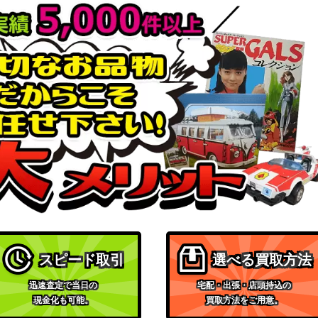
スピード取引
選べる買取方法
迅速査定で当日の
宅配・出張・店頭持込の
現金化も可能。
買取方法をご用意。