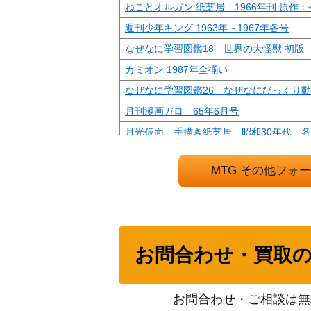
ねことオルガン 紙芝居 1966年刊 原作
週刊少年キング 1963年～1967年各号
なぜなに学習図鑑18 世界の大怪獣 初版
カミオン 1987年全揃い
なぜなに学習図鑑26 なぜなにびっくり動
月刊漫画ガロ 65年6月号
月光仮面 手描き紙芝居 昭和30年代 
月刊漫画ガロ 64年10月号
MTG その他フ
リカちゃん
小学館入門百科シリーズ ミニレディー百
コロコロコミック 1977年5月号 創刊号
入門BCLブック 56年版 こどもポケット百
お問合わせ・買取
国鉄全線大百科 こどもポケット百科
アニメSFプラモ大全科
お問合わせ・ご相談は無
小学館入門百科シリーズ ミニレディー百