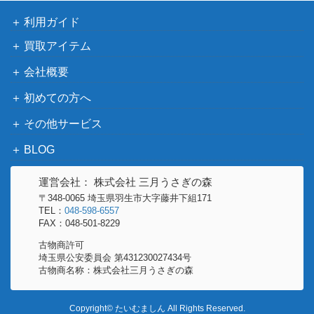
利用ガイド
月光仮面 手描き紙芝居 昭和30年
50,000
冒険活劇
代 各巻
買取アイテム
プロ野球全記録 56年版 こどもポケット
実業之日本
1,000
会社概要
百科
社
初めての方へ
超能力ひみつくんれんNo.1 ナンバーワ
フレーベル
200
ン・ブックス
その他サービス
5,000
BLOG
カミオン 1987年全揃い
芸文社
幼年クラブ 昭和32年4月別冊付録読切
2,000
運営会社： 株式会社 三月うさぎの森
講談社
り しゃっくり丸
〒348-0065 埼玉県羽生市大字藤井下組171
TEL：
048-598-6557
教育紙芝居
FAX：048-501-8229
江戸から東京へ 紙芝居各巻
300
研究会
古物商許可
入門BCLブック 52年版 こどもポケット
実業之日本
1,000
埼玉県公安委員会 第431230027434号
古物商名称：株式会社三月うさぎの森
百科
社
小学館入門百科シリーズ ミニレディ
2,000
小学館
Copyright© たいむましん All Rights Reserved.
ー百科 エチケット入門