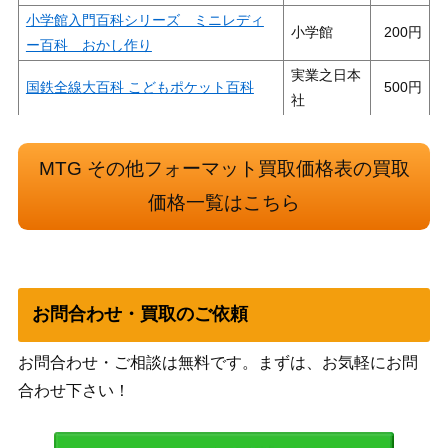
小学館入門百科シリーズ ミニレディ
小学館
200
ー百科 おかし作り
実業之日本
国鉄全線大百科 こどもポケット百科
500
社
3,000
カミオン 1988年全揃い
芸文社
MTG その他フォーマット買取価格表の買取
入門BCLブック 54年版 こどもポケット
実業之日本
1,000
価格一覧はこちら
百科
社
幼年クラブ 昭和32年別冊付録読切
1,000
講談社
り モクモクどんちゃん
月刊コロコロコミック 1980年代 各号
小学館
300
お問合わせ・買取のご依頼
5,000
カミオン 1985年全揃い
芸文社
お問合わせ・ご相談は無料です。まずは、お気軽にお問
10,000
合わせ下さい！
カミオン 1984年全揃い（創刊号含む）
芸文社
5,000
カミオン 1986年全揃い
芸文社