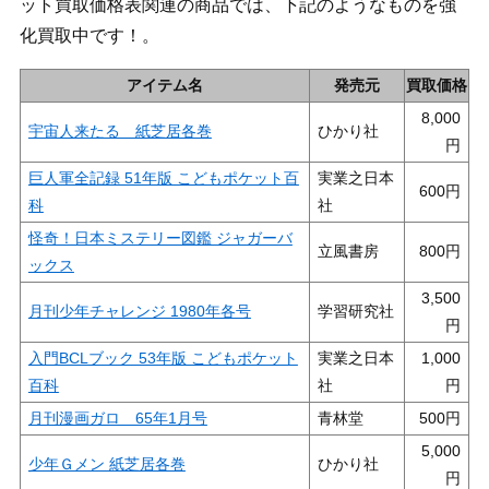
ット買取価格表関連の商品では、下記のようなものを強
化買取中です！。
アイテム名
発売元
買取価格
8,000
宇宙人来たる 紙芝居各巻
ひかり社
巨人軍全記録 51年版 こどもポケット百
実業之日本
600
科
社
怪奇！日本ミステリー図鑑 ジャガーバ
立風書房
800
ックス
3,500
月刊少年チャレンジ 1980年各号
学習研究社
入門BCLブック 53年版 こどもポケット
実業之日本
1,000
百科
社
月刊漫画ガロ 65年1月号
青林堂
500
5,000
少年Ｇメン 紙芝居各巻
ひかり社