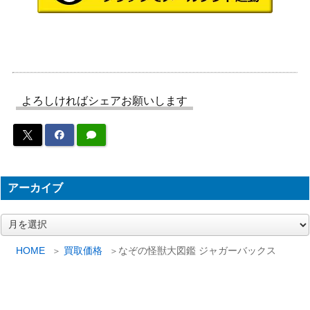
入門BCLブック 55年版 こどもポケット
実業之日本
1,000
百科
社
セイカのき
1,000
かわいいバレリーナ プチプリーマ
せかえ
セイカのぬ
リカちゃん
100
よろしければシェアお願いします
りえ
入門BCLブック 56年版 こどもポケット
実業之日本
1,000
百科
社
タイガーマスク大全集 こどもポケット
実業之日本
1,000
百科
社
アーカイブ
実業之日本
1,500
松田聖子大百科 こどもポケット百科
社
ア
ー
週刊少年キング 1963年～1967年各号
少年画報社
800
カ
HOME
買取価格
なぞの怪獣大図鑑 ジャガーバックス
1,000
イ
漫画王 各号
秋田書店
ブ
6,000
紅こうもり 紙芝居各巻
ひかり社