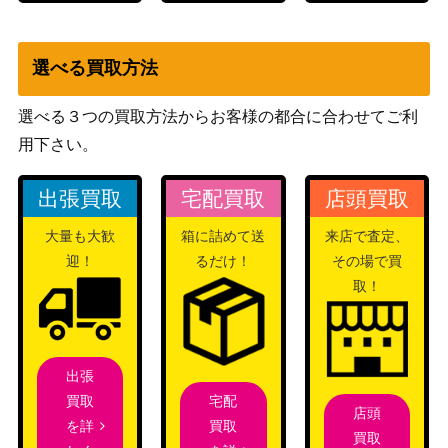
選べる買取方法
選べる３つの買取方法からお客様の都合に合わせてご利
用下さい。
出張買取
宅配買取
店頭買取
大量も大歓
箱に詰めて送
来店で査定、
迎！
るだけ！
その場で買
取！
出張
宅配
買取
店頭
買取
を詳
買取