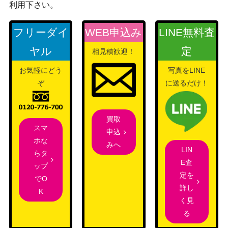
利用下さい。
フリーダイ
WEB申込み
LINE無料査
ヤル
定
相見積歓迎！
お気軽にどう
写真をLINE
ぞ
に送るだけ！
買取
スマ
申込
ホな
みへ
LIN
らタ
E査
ップ
定を
でO
詳し
K
く見
る