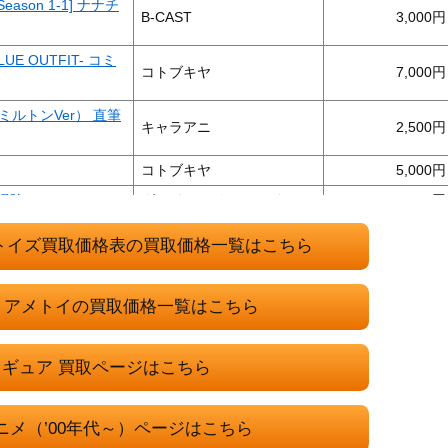
Season 1-1] ナナチ
B-CAST
3,000
E OUTFIT- コミ
コトブキヤ
7,000
ルトンVer） 直筆
キャラアニ
2,500
コトブキヤ
5,000
除Ver.
グッドスマイルカンパニー
3,000
ァンタジー通販限定
スクウェア・エニックス
1,500
トイズ買取価格表の買取価格一覧はこちら
ァイア
コトブキヤ
5,000
ビ ココス制服ver.
コトブキヤ
4,000
・アメトイの買取価格一覧はこちら
バンダイUSA
1,500
ルズ」 DD / ドル
ボークス
25,000
ギュア 買取ページはこちら
ェブ限定
ルフィードリームシス
ボークス
30,000
ニメ（’00年代～）ページはこちら
国ウェブ限定