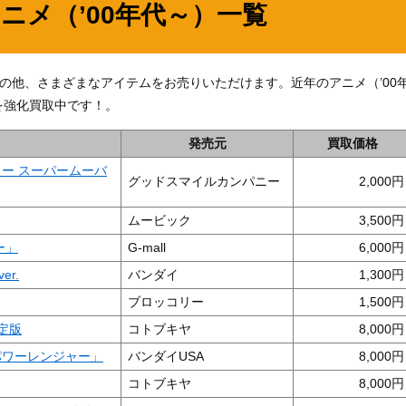
ニメ（’00年代～）一覧
ク」の他、さまざまなアイテムをお売りいただけます。近年のアニメ（’00
を強化買取中です！。
発売元
買取価格
アーチャー スーパームーバ
グッドスマイルカンパニー
2,000
ムービック
3,500
ー」
G-mall
6,000
er.
バンダイ
1,300
ブロッコリー
1,500
限定版
コトブキヤ
8,000
パワーレンジャー」
バンダイUSA
8,000
コトブキヤ
8,000