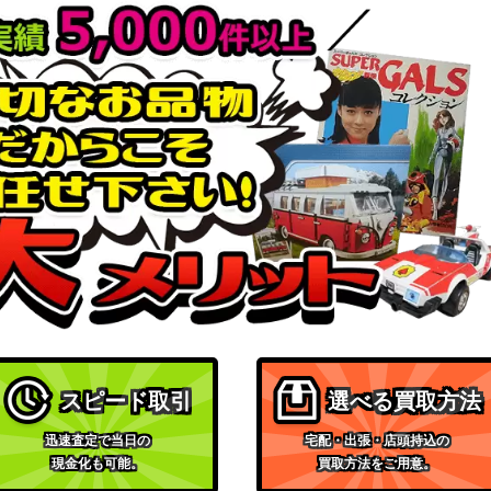
スピード取引
選べる買取方法
迅速査定で当日の
宅配・出張・店頭持込の
現金化も可能。
買取方法をご用意。