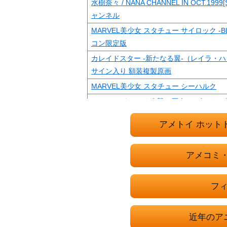
水樹奈々 / NANA CHANNEL IN OCT.1999[
ャンネル
MARVEL美少女 スタチュー サイロック -BLU
コン限定版
カレイドスター -新たなる翼-（レイラ・ハミ
サイン入り 額装複製原画
MARVEL美少女 スタチュー シーハルク
417 ねんどろいど 進撃の巨人 リヴァイ お掃
黒執事 ファントム社 折りたたみ傘 Gフ
アメトイ ホット
DC COMICS美少女 スタチュー スターフ
ガールズ＆パンツァー 最終章 1/7 アンチョ
アメコミ
RED BATTLIZED Power Rangers SPACE
本田未央 「アイドルマスター シンデレラガー
フィ
フィードリーム ドルパ33＆ホビー天国ウ
菊地真 「アイドルマスター」 DDS / ド
近年のア
ター ホームタウンドルパ大阪8＆ホビー天