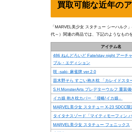
買取可能な近年のア
「MARVEL美少女 スタチュー シーハル
代～）関連の商品では、下記のようなもの
アイテム名
486 ねんどろいど Fate/stay night 
ブル・エディション
咲 -saki- 麻雀牌 ver.2.0
苗木野そら すごい抱き枕 「カレイドスタ
S.H.MonsterArts プレデターウルフ 重装備v
イカ娘 抱き枕カバー 「侵略!イカ娘」
MARVEL美少女 スタチュー X-23 SDCC
タイタナスゾード「マイティモーフィン 
MARVEL美少女 スタチュー フェニックス