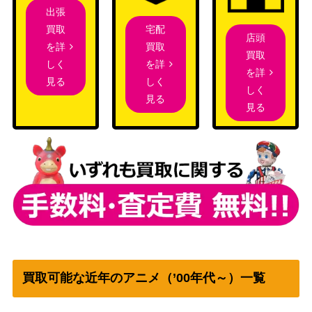
出張
宅配
買取
店頭
買取
を詳
買取
を詳
しく
を詳
しく
見る
しく
見る
見る
買取可能な近年のアニメ（’00年代～）一覧