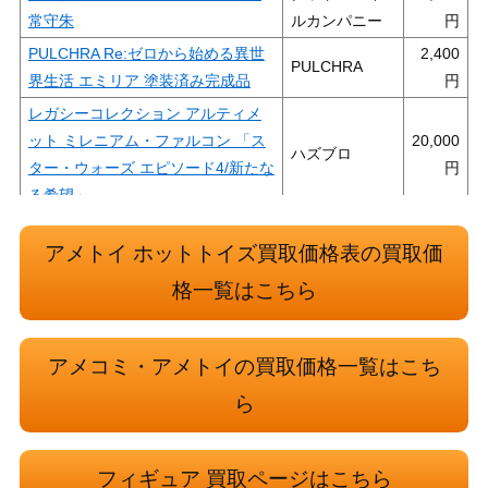
常守朱
ルカンパニー
PULCHRA Re:ゼロから始める異世
2,400
PULCHRA
界生活 エミリア 塗装済み完成品
レガシーコレクション アルティメ
ット ミレニアム・ファルコン 「ス
20,000
ハズブロ
ター・ウォーズ エピソード4/新たな
る希望」
MARVEL美少女 スタチュー ミス・
9,000
コトブキヤ
アメトイ ホットトイズ買取価格表の買取価
マーベル
ウルヴァリン 「ウルヴァリン：SA
格一覧はこちら
6,500
MURAI」 ムービー・マスターピー
ホットトイズ
ス 1/6
アメコミ・アメトイの買取価格一覧はこち
MARVEL美少女 スタチュー サイロ
7,000
ら
ック -BLUE OUTFIT- コミコン限定
コトブキヤ
版
菊地真 「アイドルマスター」 DDS
フィギュア 買取ページはこちら