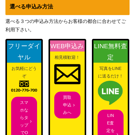
選べる申込み方法
選べる３つの申込み方法からお客様の都合に合わせてご
利用下さい。
フリーダイ
WEB申込み
LINE無料査
ヤル
定
相見積歓迎！
お気軽にどう
写真をLINE
ぞ
に送るだけ！
買取
スマ
申込
ホな
みへ
LIN
らタ
E査
ップ
定を
でO