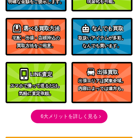
現金化も可能。
明確な金額をご提示します。
選べる買取方法
なんでも買取
宅配・出張・店頭持込の
取扱いアイテムが多彩。
買取方法をご用意。
なんでも買います。
出張買取
LINE査定
出張エリアは関東全域。
スマホで撮って送るだけ。
内容によっては遠方も。
気軽に査定依頼。
6大メリットを詳しく見る