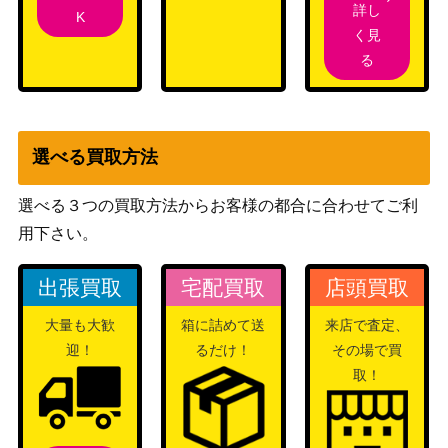
詳し
K
く見
る
選べる買取方法
選べる３つの買取方法からお客様の都合に合わせてご利
用下さい。
出張買取
宅配買取
店頭買取
大量も大歓
箱に詰めて送
来店で査定、
迎！
るだけ！
その場で買
取！