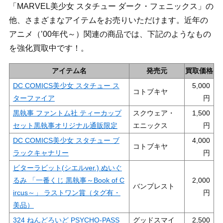
「MARVEL美少女 スタチュー ダーク・フェニックス」の
他、さまざまなアイテムをお売りいただけます。近年の
アニメ（’00年代～）関連の商品では、下記のようなもの
を強化買取中です！。
アイテム名
発売元
買取価格
DC COMICS美少女 スタチュー ス
5,000
コトブキヤ
ターファイア
黒執事 ファントム社 ティーカップ
スクウェア・
1,500
セット黒執事オリジナル通販限定
エニックス
DC COMICS美少女 スタチュー ブ
4,000
コトブキヤ
ラックキャナリー
ビターラビット(シエルver.) ぬいぐ
るみ 「一番くじ 黒執事～Book of C
2,000
バンプレスト
ircus～」 ラストワン賞（タグ有・
美品）
324 ねんどろいど PSYCHO-PASS
グッドスマイ
2,500