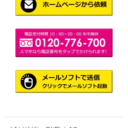
MARVEL美少女 スタチュー ダー
7,000
コトブキヤ
ク・フェニックス
イカ娘 抱き枕カバー 「侵略!イカ
1,500
ブロッコリー
娘」
真紅 特大ぬいぐるみ 「ローゼンメ
2,500
ンデン トロイメント」 アニメイト
ユージン
限定（タグ有・美品）
1,000
和田高明 カレイドスター原画集
スタイル
黒執事 ファントム社 折りたたみ傘
スクウェア・
1,500
Gファンタジー通販限定
エニックス
S.H.Figuarts キュアイーグレット＆
2,800
バンダイ
薫セット
MARVEL美少女 スタチュー スカー
8,000
コトブキヤ
レットウィッチ
S.H.MonsterArts エイリアン ウォー
バンダイ
800
リア