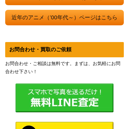
/ ドルフィードリームシスター ホー
30,000
ボークス
ムタウンドルパ大阪8＆ホビー天国
ウェブ限定
近年のアニメ（’00年代～）ページはこちら
苗木野そら すごい抱き枕 「カレイ
6,000
G-mall
ドスター」
417 ねんどろいど 進撃の巨人 リヴ
グッドスマイ
3,000
ァイ お掃除Ver.
ルカンパニー
お問合わせ・買取のご依頼
ムック おジャ魔女どれみドッカ～
旭屋出版
400
ン！ビジュアル・メモリー
お問合わせ・ご相談は無料です。まずは、お気軽にお問
ニャンコ先生 1mジャンボぬいぐる
合わせ下さい！
4,000
み 「ガルボミニ×夏目友人帳」 キャ
明治
ンペーン4点コース当選品
TYPE-MOON Fes. 通販限定 B0 特
3,000
大タペストリー 両義式 セイバー ア
ムービック
ルクェイド 蒼崎青子
S.H.Figuarts アイアンマン マーク6
2,000
バンダイ
「アイアンマン2」