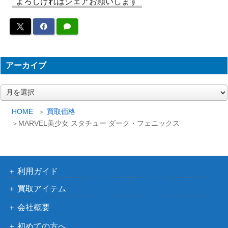
よろしければシェアお願いします
PULCHRA 俺の妹がこんなに可愛い
3,500
わけがない。 黒猫 Ver.白 1/8 塗装
PULCHRA
済み完成品
カレイドスター -新たなる翼-(天使
3,000
アーカイブ
の技Ver.) 直筆サイン入り 額装複製
キャラアニ
原画
ア
水樹奈々 / NANA CHANNEL IN OC
3,000
ー
B-CAST
T.1999[Season 1-1] ナナチャンネル
カ
HOME
買取価格
イ
MARVEL美少女 スタチュー ダーク・フェニックス
MARVEL美少女 スタチュー エマ・
8,000
ブ
コトブキヤ
フロスト
ストライクウィッチーズ 第501統合
1,000
KADOKAWA
戦闘航空団 部隊章ワッペン
利用ガイド
PULCHRA のんのんびよりりぴーと
4,000
買取アイテム
宮内れんげ 1/7スケール 塗装済み完
PULCHRA
成品
会社概要
ちよ父 ぬいぐるみ 37cm「あずまん
トイズワーク
2,000
初めての方へ