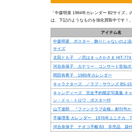
「中森明菜 1984年カレンダー B2サイ
は、下記のようなものを強化買取中です！
アイテム名
中森明菜 ポスター 飾りじゃないのよ涙
サイズ
太田とも子 ／恋はまっさかさま HIT-774
河合奈保子 カナリー コンサート告知ポ
岡田有希子 1985年カレンダー
キャラクターズ ／ラブ・サウンズ BS-155
キャンディーズ 完全予約限定写真集 キ
ン・ドゥ・トロワ ポスター付
山下達郎 『ファンクラブ会報』創刊号か
手塚理美 カレンダー 1976年ユニチカ
河合奈保子 ナオコ手帳’83 非売品 袋