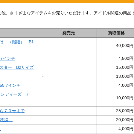
ズ」の他、さまざまなアイテムをお売りいただけます。アイドル関連の商品
。
発売元
買取価格
は （階段） B1
40,000
 7インチ
4,500
スター B2サイズ
15,000
-
13,000
5 7インチ
4,000
ャンディーズ ア
10,000
ら７０号まで
25,000
 7枚綴
20,000
付
4,000