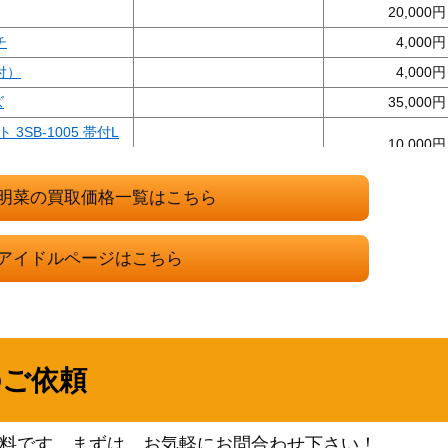
20,000
チ
4,000
付）
4,000
ズ
35,000
SB-1005 帯付L
10,000
ズ
6,000
明菜の買取価格一覧はこちら
15,000
』10冊
40,000
アイドルページはこちら
朝」
7,000
 完品
近代映画社
2,000
黒服、襟のフチのみ
15,000
のご依頼
保子表紙 完品
講談社
3,000
1サイズ
10,000
料です。まずは、お気軽にお問合わせ下さい！