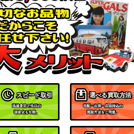
スピード取引
選べる買取方法
迅速査定で当日の
宅配・出張・店頭持込の
現金化も可能。
買取方法をご用意。