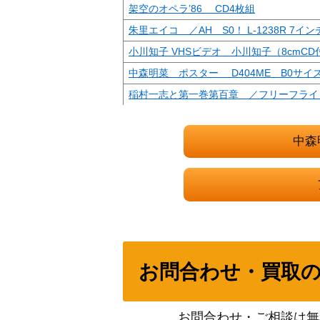
架空のオペラ’86 CD4枚組
朱里エイコ ／AH S0！ L-1238R 7イン
小川知子 VHSビデオ 小川知子（8cmCD
中森明菜 ポスター D404ME B0サイ
稲村一志と第一巻第百章 ／フリーフライト 3
P
河合奈保子 1982年カレンダー B2サイ
中森
沢田聖子 『In My Heart』１～61号
ザ・テンプターズ 『OUR TENMPTERS
ポスター 「時の過ぎゆくままに／旅立つ
近代映画 1979年4月号 大場久美子表紙
中森明菜 ポスター スローモーション(
白) A1サイズ
お問合わせ・買取
ティーンアイドル1982年8月号 河合奈
中森明菜 ポスター DESIRE 情熱 B
お問合わせ・ご相談は無