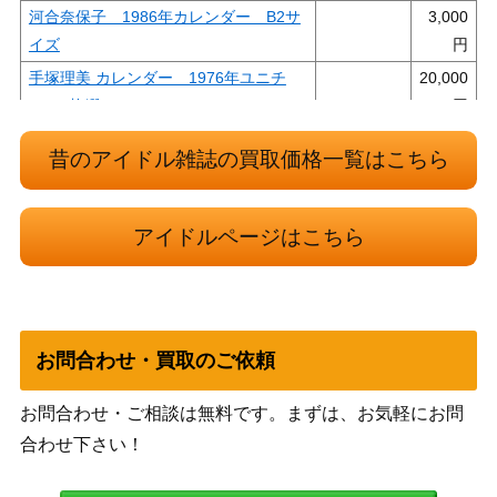
河合奈保子 1986年カレンダー B2サ
3,000
イズ
手塚理美 カレンダー 1976年ユニチ
20,000
カ 7枚綴
清水真智 ／光源氏の殺し文句 JRT-11
4,000
昔のアイドル雑誌の買取価格一覧はこちら
04 7インチ
中森明菜 ポスター 飾りじゃないの
30,000
よ涙は （階段） A１サイズ
アイドルページはこちら
石川晶 ／土曜の夜に何が起ったか Z-2
10,000
-JA 7インチ
パンフレット 「ビューティフル・コン
2,500
サート」
お問合わせ・買取のご依頼
2,000
実録まんが 岡田有希子
学研
お問合わせ・ご相談は無料です。まずは、お気軽にお問
岡田有希子 恋はじめまして コンサ
8,000
合わせ下さい！
-
ートパンフレット