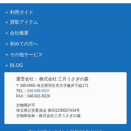
マイアイドル 1984年6月号 シブがき
2,500
小学館
利用ガイド
隊表紙 完品
ザ・タイガース 『日本の青春』 （初版
10,000
買取アイテム
日芸出版
／百万人の声付）
会社概要
森高千里 会報 JULIA １号～56号
35,000
初めての方へ
揃
2,000
その他サービス
中森明菜 1984年カレンダー B2サイズ
BLOG
ザ・タイガース（沢田研二） 1982同窓
1,500
勁文社
会ツアー完全収録写真集
運営会社： 株式会社 三月うさぎの森
松田聖子 ファンクラブ会報「PePe」
5,000
〒348-0065 埼玉県羽生市大字藤井下組171
TEL：
048-598-6557
創刊号
FAX：048-501-8229
オフコース 『オフコースファミリ
10,000
古物商許可
ー』10冊
埼玉県公安委員会 第431230027434号
古物商名称：株式会社三月うさぎの森
ポスター 「時の過ぎゆくままに／旅立
7,000
つ朝」