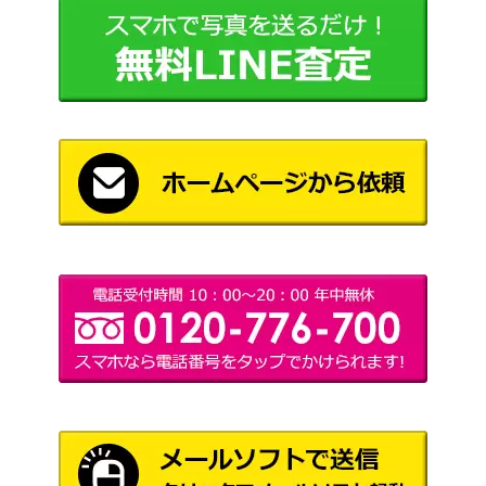
朱里エイコ ／AH S0！ L-1238R 7イ
4,000
ンチ
『近代映画 グループ・サウンド』 タイ
3,500
ガース新春デラックス号
渡辺プロダ
写真集 JULIE IN LONDON ジュリ
5,000
クション友
ー イン ロンドン
の会
パンフレット PYG「 SOUND IN COLO
8,000
SSEUM」
学園ドラマ 1981年7月号 近藤真彦表
2,000
近代映画社
紙 完品
山下達郎 『ファンクラブ会報』創刊
25,000
号から７０号まで
太田とも子 ／恋はまっさかさま HIT-7
4,500
74 7インチ
6,000
岡村靖幸 『DATE』15冊