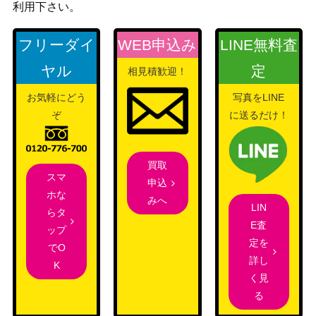
利用下さい。
フリーダイ
WEB申込み
LINE無料査
ヤル
定
相見積歓迎！
お気軽にどう
写真をLINE
ぞ
に送るだけ！
買取
スマ
申込
ホな
みへ
LIN
らタ
E査
ップ
定を
でO
詳し
K
く見
る