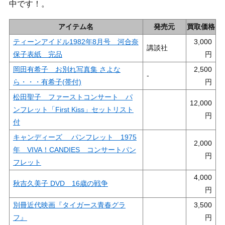
中です！。
アイテム名
発売元
買取価格
ティーンアイドル1982年8月号 河合奈
3,000
講談社
保子表紙 完品
岡田有希子 お別れ写真集 さよな
2,500
-
ら・・・有希子(帯付)
松田聖子 ファーストコンサート パ
12,000
ンフレット「First Kiss」セットリスト
付
キャンディーズ パンフレット 1975
2,000
年 VIVA！CANDIES コンサートパン
フレット
4,000
秋吉久美子 DVD 16歳の戦争
別冊近代映画『タイガース青春グラ
3,500
フ』