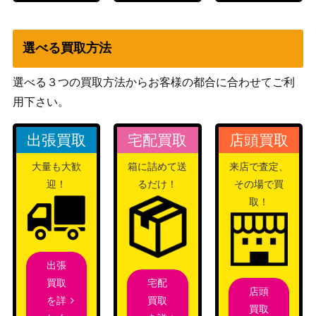
選べる買取方法
選べる３つの買取方法からお客様の都合に合わせてご利
用下さい。
出張買取
宅配買取
店頭買取
大量も大歓
箱に詰めて送
来店で査定、
迎！
るだけ！
その場で買
取！
出張
宅配
買取
店頭
買取
を詳
買取