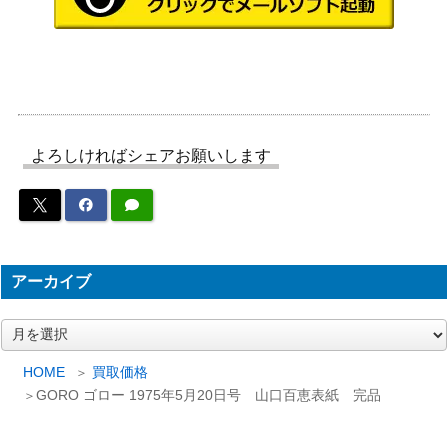
ZARD 坂井泉水 会報 WEZARD 1
20,000
号から52号（最終号）揃
中森明菜 ポスター DESIRE 情熱
10,000
B1サイズ
15,000
ダーリング Tシャツ（当時物）
よろしければシェアお願いします
5,000
『プリンツ21 prints』 1998年冬
20,000
架空のオペラ’86 CD4枚組
アーカイブ
中森明菜 ポスター スローモーショ
15,000
ン(黒服、襟のフチのみ白) A1サイズ
ア
ー
松田聖子 のれん グリコポッキー
8,000
カ
HOME
買取価格
着物と背景緑(1983年）
イ
GORO ゴロー 1975年5月20日号 山口百恵表紙 完品
ブ
大橋巨泉 ／おれは天下の百面相 BX-1
7,000
00 7インチ 青ラベル