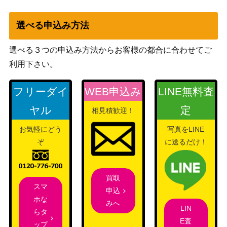
選べる申込み方法
選べる３つの申込み方法からお客様の都合に合わせてご
利用下さい。
フリーダイ
WEB申込み
LINE無料査
ヤル
定
相見積歓迎！
お気軽にどう
写真をLINE
ぞ
に送るだけ！
買取
スマ
申込
ホな
みへ
LIN
らタ
E査
ップ