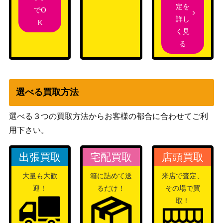
定を
でO
詳し
K
く見
る
選べる買取方法
選べる３つの買取方法からお客様の都合に合わせてご利
用下さい。
出張買取
宅配買取
店頭買取
大量も大歓
箱に詰めて送
来店で査定、
迎！
るだけ！
その場で買
取！