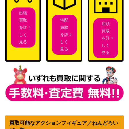
出張
宅配
買取
店頭
買取
を詳
買取
を詳
しく
を詳
しく
見る
しく
見る
見る
買取可能なアクションフィギュア／ねんどろい