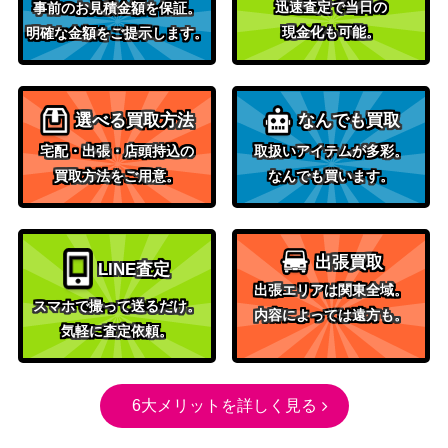
迅速査定で当日の
事前のお見積金額を保証。
現金化も可能。
明確な金額をご提示します。
選べる買取方法
なんでも買取
宅配・出張・店頭持込の
取扱いアイテムが多彩。
買取方法をご用意。
なんでも買います。
出張買取
LINE査定
出張エリアは関東全域。
スマホで撮って送るだけ。
内容によっては遠方も。
気軽に査定依頼。
6大メリットを詳しく見る