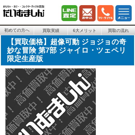
初めての方へ
買取実績
6大メリット
買取の流れ
【買取価格】超像可動 ジョジョの奇
妙な冒険 第7部 ジャイロ・ツェペリ
限定生産版