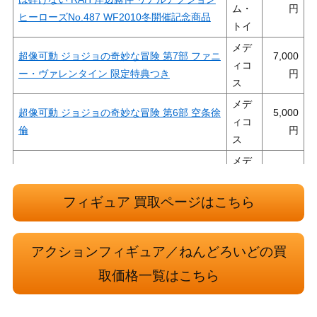
ム・
ヒーローズNo.487 WF2010冬開催記念商品
トイ
メデ
超像可動 ジョジョの奇妙な冒険 第7部 ファニ
7,000
ィコ
ー・ヴァレンタイン 限定特典つき
ス
メデ
超像可動 ジョジョの奇妙な冒険 第6部 空条徐
5,000
ィコ
倫
ス
メデ
超像可動 ジョジョの奇妙な冒険 第7部 ジャイ
14,000
ィコ
ロ・ツェペリ 限定生産版
ス
フィギュア 買取ページはこちら
メデ
超像可動 ジョジョの奇妙な冒険 第7部 ディエ
8,000
ィコ
ゴ・ブランドー 限定特典つき
アクションフィギュア／ねんどろいどの買
ス
取価格一覧はこちら
メデ
超像可動 ジョジョの奇妙な冒険 第3部 空条承
5,000
ィコ
太郎・フォース WF2019 winter 限定版
ス