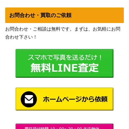
メデ
超像可動 ジョジョの奇妙な冒険 第7部 ジョニ
7,000
ィコ
お問合わせ・買取のご依頼
ィ・ジョースター 限定特典つき
ス
メデ
お問合わせ・ご相談は無料です。まずは、お気軽にお問
超像可動 ジョジョの奇妙な冒険 第3部 スター
6,000
ィコ
合わせ下さい！
プラチナ・サード
ス