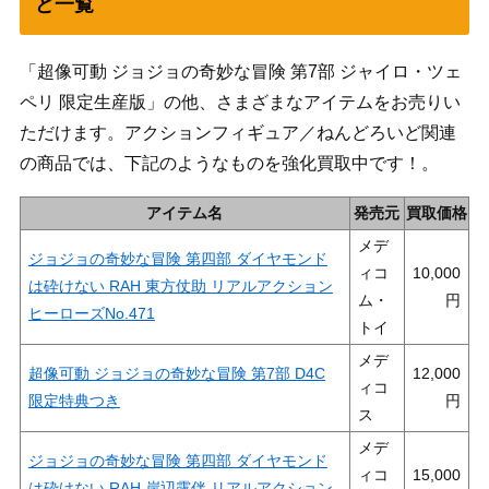
ど一覧
「超像可動 ジョジョの奇妙な冒険 第7部 ジャイロ・ツェ
ペリ 限定生産版」の他、さまざまなアイテムをお売りい
ただけます。アクションフィギュア／ねんどろいど関連
の商品では、下記のようなものを強化買取中です！。
アイテム名
発売元
買取価格
メデ
ジョジョの奇妙な冒険 第四部 ダイヤモンド
ィコ
10,000
は砕けない RAH 東方仗助 リアルアクション
ム・
ヒーローズNo.471
トイ
メデ
超像可動 ジョジョの奇妙な冒険 第7部 D4C
12,000
ィコ
限定特典つき
ス
メデ
ジョジョの奇妙な冒険 第四部 ダイヤモンド
ィコ
15,000
は砕けない RAH 岸辺露伴 リアルアクション