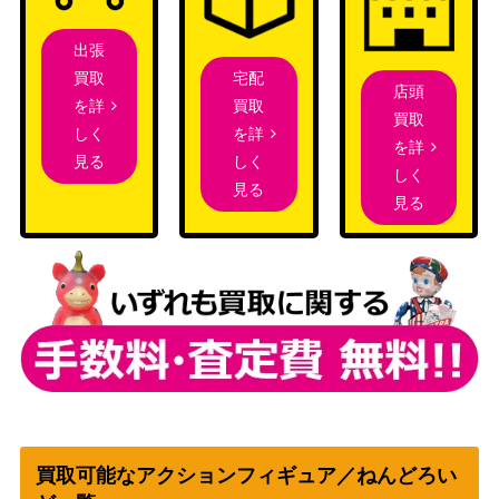
出張
宅配
買取
店頭
買取
を詳
買取
を詳
しく
を詳
しく
見る
しく
見る
見る
買取可能なアクションフィギュア／ねんどろい