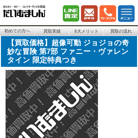
初めての方へ
買取実績
6大メリット
買取の流れ
【買取価格】超像可動 ジョジョの奇
妙な冒険 第7部 ファニー・ヴァレン
タイン 限定特典つき