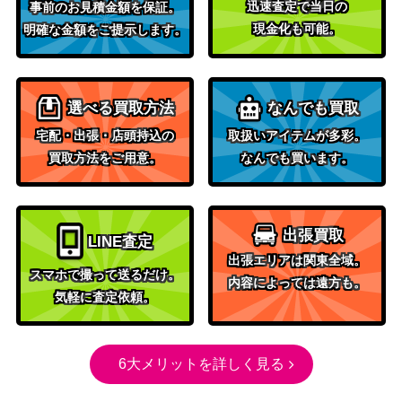
迅速査定で当日の
事前のお見積金額を保証。
現金化も可能。
明確な金額をご提示します。
選べる買取方法
なんでも買取
宅配・出張・店頭持込の
取扱いアイテムが多彩。
買取方法をご用意。
なんでも買います。
出張買取
LINE査定
出張エリアは関東全域。
スマホで撮って送るだけ。
内容によっては遠方も。
気軽に査定依頼。
6大メリットを詳しく見る