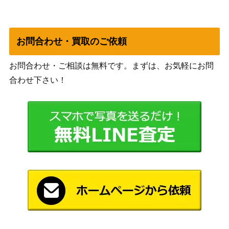
メデ
超像可動 ジョジョの奇妙な冒険 第7部 ジョニ
7,000
ィコ
ィ・ジョースター 限定特典つき
ス
お問合わせ・買取のご依頼
メデ
ジョジョの奇妙な冒険 第四部 ダイヤモンド
ィコ
10,000
お問合わせ・ご相談は無料です。まずは、お気軽にお問
は砕けない RAH 東方仗助 リアルアクション
ム・
合わせ下さい！
ヒーローズNo.471
トイ