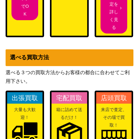
定を
でO
詳し
K
く見
る
選べる買取方法
選べる３つの買取方法からお客様の都合に合わせてご利
用下さい。
出張買取
宅配買取
店頭買取
大量も大歓
箱に詰めて送
来店で査定、
迎！
るだけ！
その場で買
取！