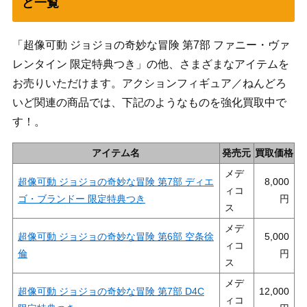
ど一覧
「超像可動 ジョジョの奇妙な冒険 第7部 ファニー・ヴァ
レンタイン 限定特典つき」の他、さまざまなアイテムを
お売りいただけます。アクションフィギュア／ねんどろ
いど関連の商品では、下記のようなものを強化買取中で
す！。
アイテム名
発売元
買取価格
メデ
超像可動 ジョジョの奇妙な冒険 第7部 ディエ
8,000
ィコ
ゴ・ブランドー 限定特典つき
ス
メデ
超像可動 ジョジョの奇妙な冒険 第6部 空条徐
5,000
ィコ
倫
ス
メデ
超像可動 ジョジョの奇妙な冒険 第7部 D4C
12,000
ィコ