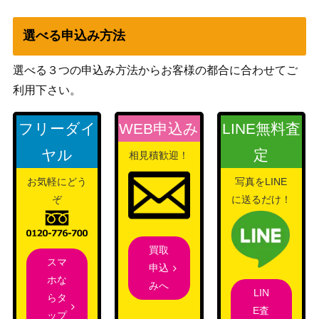
選べる申込み方法
選べる３つの申込み方法からお客様の都合に合わせてご
利用下さい。
フリーダイ
WEB申込み
LINE無料査
ヤル
定
相見積歓迎！
お気軽にどう
写真をLINE
ぞ
に送るだけ！
買取
スマ
申込
ホな
みへ
LIN
らタ
E査
ップ