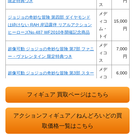
限定特典つき
ス
メデ
ジョジョの奇妙な冒険 第四部 ダイヤモンド
ィコ
15,000
は砕けない RAH 岸辺露伴 リアルアクション
ム・
ヒーローズNo.487 WF2010冬開催記念商品
トイ
メデ
超像可動 ジョジョの奇妙な冒険 第7部 ファニ
7,000
ィコ
ー・ヴァレンタイン 限定特典つき
ス
メデ
超像可動 ジョジョの奇妙な冒険 第3部 スター
6,000
ィコ
プラチナ・サード
ス
メデ
フィギュア 買取ページはこちら
超像可動 ジョジョの奇妙な冒険 第3部 空条承
5,000
ィコ
太郎・フォース WF2019 winter 限定版
ス
アクションフィギュア／ねんどろいどの買
メデ
超像可動 ジョジョの奇妙な冒険 第7部 ジャイ
14,000
取価格一覧はこちら
ィコ
ロ・ツェペリ 限定生産版
ス