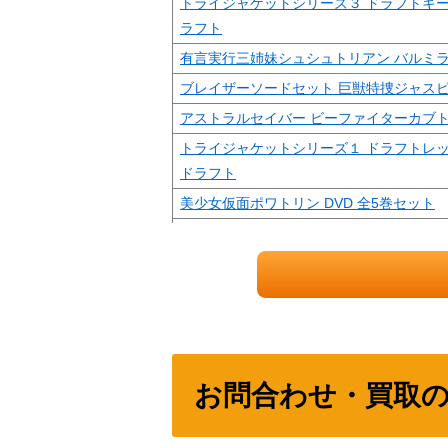
トライジャケットシリーズ３ ドラフトキー
ラフト
有言実行三姉妹シュシュトリアン バルミ
ブレイザーソードセット 巨獣特捜ジャス
アストラルセイバー ビーファイターカブ
トライジャケットシリーズ１ ドラフトレッ
ドラフト
美少女仮面ポワトリン DVD 全5巻セット
プラデラ 超時空戦闘母艦 グランナスカ 
ン」
着化指令スペシャルセット 特警ウインス
DXジャンパーソン フルバージョン 特捜ロ
DXポピニカ 合体分離多目的戦車 スカルド
バン
お問合わせ・買取
機動刑事ジバン スーパーポリスマシン レ
宇宙猿人ゴリ 「すごいぞスペクトルマン