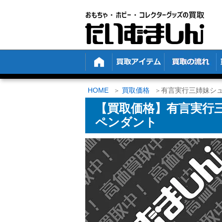
HOME
買取価格
有言実行三姉妹シュ
【買取価格】有言実行
ペンダント