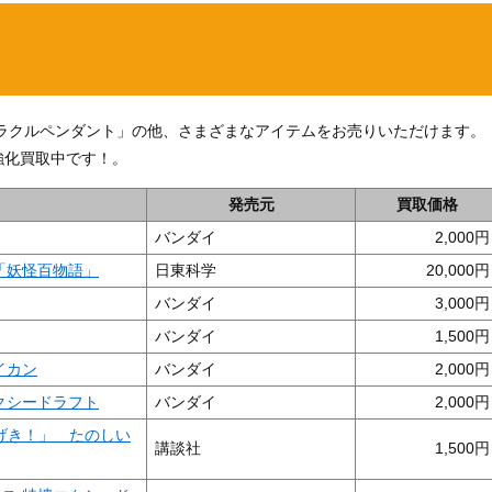
ミラクルペンダント」の他、さまざまなアイテムをお売りいただけます。
強化買取中です！。
発売元
買取価格
バンダイ
2,000
「妖怪百物語」
日東科学
20,000
バンダイ
3,000
バンダイ
1,500
イカン
バンダイ
2,000
クシードラフト
バンダイ
2,000
げき！」 たのしい
講談社
1,500