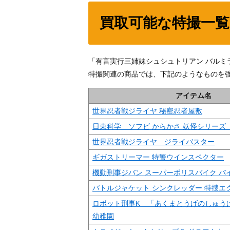
買取可能な特撮一覧
「有言実行三姉妹シュシュトリアン バル
特撮関連の商品では、下記のようなものを
アイテム名
世界忍者戦ジライヤ 秘密忍者屋敷
日東科学 ソフビ からかさ 妖怪シリーズ
世界忍者戦ジライヤ ジライバスター
ギガストリーマー 特警ウインスペクター
機動刑事ジバン スーパーポリスバイク バ
バトルジャケット シンクレッダー 特捜エ
ロボット刑事K 「あくまとうげのしゅう
幼稚園