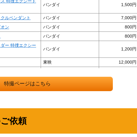
ス 特捜エクシード
バンダイ
1,500
ラクルペンダント
バンダイ
7,000
ピオン
バンダイ
800
ト
バンダイ
800
ダー 特捜エクシー
バンダイ
1,200
東映
12,000
「時空戦士スピルバ
バンダイ
300
特撮ページはこちら
ペクター
バンダイ
3,000
ボ ジャンパーソン
バンダイ
1,500
ン 時空戦士スピル
バンダイ
1,000
のご依頼
ゾン
バンダイ
9,000
の巻」（昭和46年）
講談社
1,000