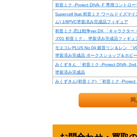
初音ミク -Project DIVA- F 専用コントロ
Supercell feat.初音ミク ワールドイズ
ム) 1/8PVC塗装済み完成品フィギュア
初音ミク 恋は戦争ver.DX 「キャラクタ
ズ01 初音ミク」 塗装済み完成品フィギュ
モエコレPLUS No.04 鏡音リン＆レン 「VO
塗装済み完成品 ボークスショップ＆ホビ
みくずきん 「初音ミク -Project DIVA- 2nd
塗装済み完成品
みくずきん(初音ミク) 「初音ミク -Project D
ジキット
鏡音鈴＆鏡音錬 「千本桜 feat. 初音ミク」 
同
完成品フィギュア
[当選通知書付き] A2オリジナルタペスト
初音ミク 2014 Spring Ver.」 Wチャ
初音ミク仕様 SONY WALKMAN(ソニーウォ