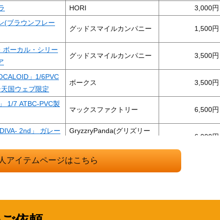
ーラ
HORI
3,000
マイン(ブラウンフレー
グッドスマイルカンパニー
1,500
ー・ボーカル・シリー
グッドスマイルカンパニー
3,500
ア
CALOID」1/6PVC
ボークス
3,500
ー天国ウェブ限定
」 1/7 ATBC-PVC製
マックスファクトリー
6,500
IVA- 2nd」 ガレー
GryzzryPanda(グリズリー
6,000
パンダ)
1/8 PVC製塗装済み
人アイテムページはこちら
フリーイング
6,000
リー 「グッスマくじ
グッドスマイルカンパニー
3,000
レンジキャンペーン
ークマン) NW-S76
SONY(ソニー)
5,000