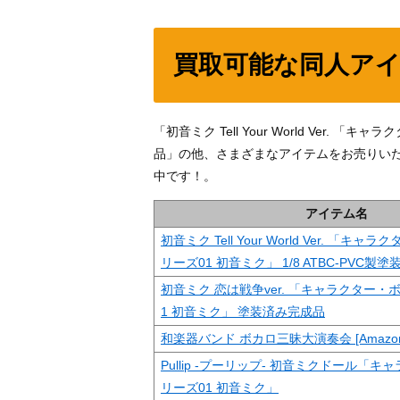
買取可能な同人ア
「初音ミク Tell Your World Ver. 
品」の他、さまざまなアイテムをお売りい
中です！。
アイテム名
初音ミク Tell Your World Ver. 「
リーズ01 初音ミク」 1/8 ATBC-PVC製
初音ミク 恋は戦争ver. 「キャラクター・
1 初音ミク」 塗装済み完成品
和楽器バンド ボカロ三昧大演奏会 [Amazon限定
Pullip -プーリップ- 初音ミクドール「
リーズ01 初音ミク」