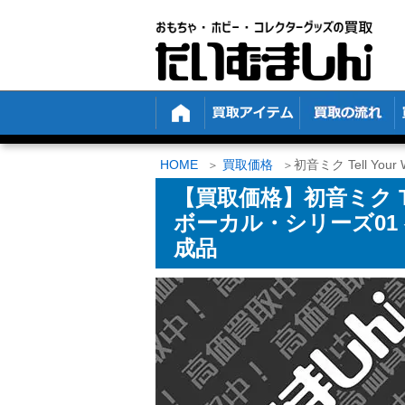
HOME
買取価格
初音ミク Tell Yo
【買取価格】初音ミク Tell
ボーカル・シリーズ01 初
成品