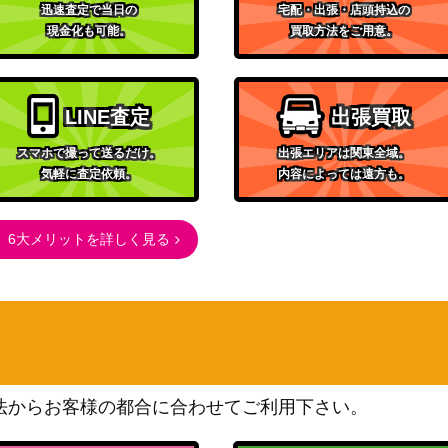
迅速査定で当日の
宅配・出張・店頭持込の
現金化も可能。
買取方法をご用意。
LINE査定
出張買取
スマホで撮って送るだけ。
出張エリアは関東全域。
気軽に査定依頼。
内容によっては遠方も。
6大メリットを詳しく見る
法からお客様の都合に合わせてご利用下さい。