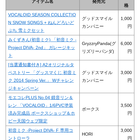
アイテム名
発売元
格
VOCALOID SEASON COLLECTIO
グッドスマイル
1,000
N SNOW SONGS + ねんどろいど
カンパニー
ぷち 雪ミクセット
みくずきん(初音ミク) 「初音ミク -
GryzzryPanda(グ
6,000
Project DIVA- 2nd」 ガレージキッ
リズリーパンダ)
ト
[当選通知書付き] A2オリジナルタ
ペストリー 「グッスマくじ 初音ミ
グッドスマイル
3,000
ク 2014 Spring Ver.」 Wチャレン
カンパニー
ジキャンペーン
モエコレPLUS No.04 鏡音リン＆
レン 「VOCALOID」1/6PVC塗装
3,500
ボークス
済み完成品 ボークスショップ＆ホ
ビー天国ウェブ限定
初音ミク -Project DIVA- F 専用コ
3,000
HORI
ントローラ