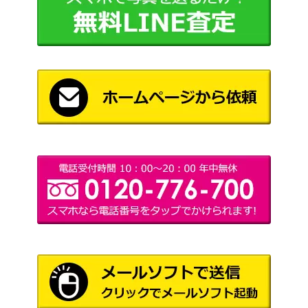
済み完成品
初音未來 「千本桜 feat. 初音ミ
4,000
ク」 1/8 PVC製塗装済み完成品フ
フリーイング
ィギュア
初音ミク 恋は戦争ver.DX 「キャラ
クター・ボーカル・シリーズ01 初
グッドスマイル
3,500
音ミク」 塗装済み完成品フィギュ
カンパニー
ア
鏡音鈴＆鏡音錬 「千本桜 feat. 初
6,000
音ミク」 1/8 PVC製塗装済み完成
フリーイング
品フィギュア
和楽器バンド ボカロ三昧大演奏会
2,000
和楽器バンド
[Amazon限定] Blu-ray
みくずきん 「初音ミク -Project DI
マックスファク
6,500
VA- 2nd」 1/7 ATBC-PVC製塗装済
トリー
み完成品