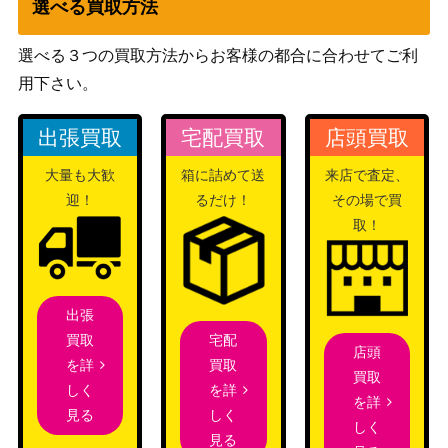
選べる買取方法
選べる３つの買取方法からお客様の都合に合わせてご利
用下さい。
出張買取
宅配買取
店頭買取
大量も大歓
箱に詰めて送
来店で査定、
迎！
るだけ！
その場で買
取！
出張
宅配
買取
店頭
買取
を詳
買取
を詳
しく
を詳
しく
見る
しく
見る