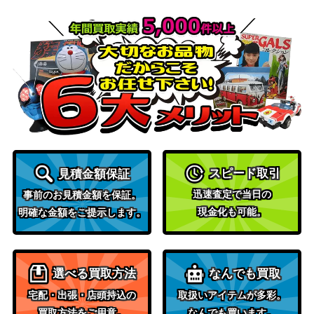
スピード取引
見積金額保証
迅速査定で当日の
事前のお見積金額を保証。
現金化も可能。
明確な金額をご提示します。
選べる買取方法
なんでも買取
宅配・出張・店頭持込の
取扱いアイテムが多彩。
買取方法をご用意。
なんでも買います。