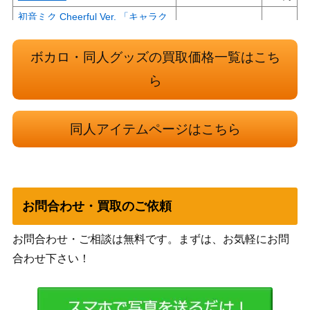
初音ミク Cheerful Ver. 「キャラク
ター・ボーカル・シリーズ 01 初音
グッドスマイル
1,500
ミク」 1/8 PVC製塗装済み完成品
カンパニー
ボカロ・同人グッズの買取価格一覧はこち
フィギュア
ら
初音ミク 深海少女ver. 「キャラク
ター・ボーカル・シリーズ01 初音
グッドスマイル
5,000
ミク」 1/8 PVC製塗装済み完成品
カンパニー
同人アイテムページはこちら
フィギュア
初音ミク 恋は戦争ver. 「キャラク
グッドスマイル
5,000
ター・ボーカル・シリーズ01 初音
カンパニー
ミク」 塗装済み完成品
お問合わせ・買取のご依頼
Pullip -プーリップ- 初音ミクドール
5,000
「キャラクターボーカルシリーズ0
グルーヴ
お問合わせ・ご相談は無料です。まずは、お気軽にお問
1 初音ミク」
合わせ下さい！
初音ミク Tell Your World Ver. 「キ
ャラクター・ボーカル・シリーズ0
グッドスマイル
4,000
1 初音ミク」 1/8 ATBC-PVC製塗装
カンパニー