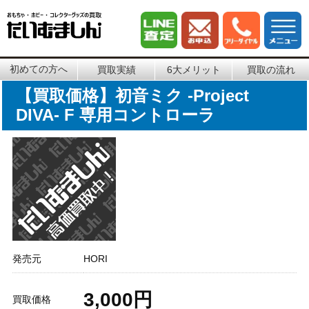
初めての方へ
買取実績
6大メリット
買取の流れ
【買取価格】初音ミク -Project
DIVA- F 専用コントローラ
発売元
HORI
3,000円
買取価格