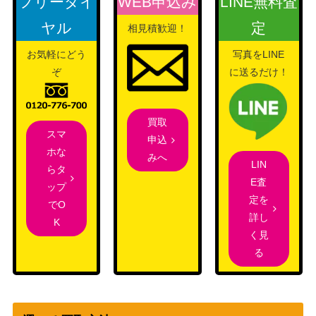
フリーダイ
WEB申込み
LINE無料査
ヤル
定
相見積歓迎！
お気軽にどう
写真をLINE
ぞ
に送るだけ！
買取
スマ
申込
ホな
みへ
LIN
らタ
E査
ップ
定を
でO
詳し
K
く見
る