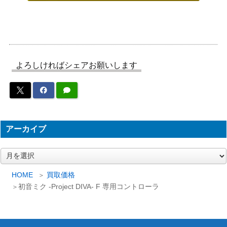
RAH 初音ミク ハニーウィップ デ
ラックスVer. 「初音ミク -Project D
セガ/メディコ
8,000
IVA- F」 リアルアクションヒーロ
ム・トイ
ーズ No.725
初音ミクV3 フルグラフィックTシ
1,500
コスパ
よろしければシェアお願いします
ャツ ホワイト（各サイズ）
figma レーシングミク2013 EV MIR
マックスファク
2,000
AI ver. 「キャラクター・ボーカ
トリー
ル・シリーズ 01 初音ミク」
Supercell feat.初音ミク ワールドイ
アーカイブ
グッドスマイル
1,500
ズマイン(ブラウンフレーム) 1/8PV
カンパニー
C塗装済み完成品フィギュア
ア
ー
初音ミク仕様 SONY WALKMAN(ソ
5,000
SONY(ソニー)
カ
HOME
買取価格
ニーウォークマン) NW-S764 各色
イ
初音ミク -Project DIVA- F 専用コントローラ
ブ