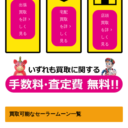
出張
宅配
買取
店頭
買取
を詳
買取
を詳
しく
を詳
しく
見る
しく
見る
見る
買取可能なセーラームーン一覧