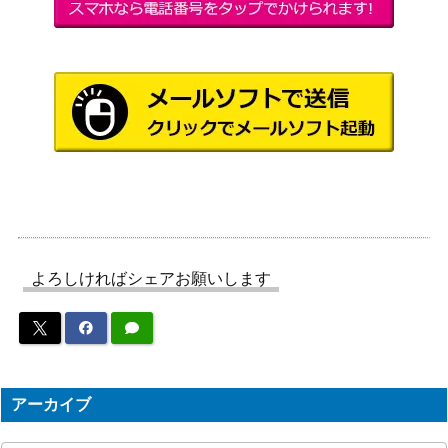
バンダ
1,000
S.H.Figuarts セーラーV
イ
当時物 セーラームーンS クリスタルミ
バンダ
6,000
ラージュ
イ
当時物 セーラースターズ ホーリームー
バンダ
8,000
ンカリス
イ
美少女戦士セーラームーンR ムーンライト
バンダ
メモリー クリスタルスターミラーケース
イ
当時物 変身リップロッド セーラーネプ
バンダ
10,000
チューン
イ
よろしければシェアお願いします
バンダ
1,000
S.H.Figuarts スーパーセーラージュピター
イ
当時物 美少女戦士セーラームーンSuperS
バンダ
15,000
スタリオンレーヴ
イ
美少女戦士セーラームーン レインボーム
バンダ
アーカイブ
ーンカリス ルームフレグランス
イ
Figuarts ZERO セーラームーン 1/8スケ
バンダ
1,000