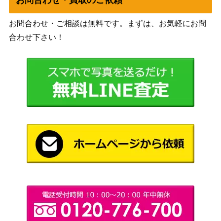
S.H.Figuarts スーパーセーラーヴィーナス
イ
美少女戦士セーラームーン クライシスム
バンダ
お問合わせ・ご相談は無料です。まずは、お気軽にお問
ーンコンパクトミラーケース
イ
合わせ下さい！
美少女戦士セーラームーン セーラースタ
バンプ
2,000
ーズ カラーライトフィギュア 全5種セッ
レスト
ト
セーラームーン 春色ステーショナリー3
講談社
600
点セット(応募者全員サービス)
美少女戦士セーラームーン SuperS カレイ
バンダ
3,000
ドムーンスコープ
イ
S.H.Figuarts キュアエトワール＆ハリハ
バンダ
3,500
ム・ハリー
イ
セーラームーン サマーTシャツ(応募者全
講談社
900
員サービス)
当時物 セーラームーンR セレ二ティク
バンダ
1,600
リスタルティアラ
イ