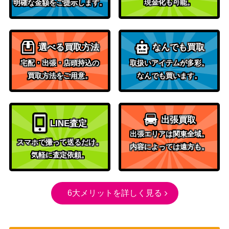
現金化も可能。
明確な金額をご提示します。
選べる買取方法
なんでも買取
宅配・出張・店頭持込の
取扱いアイテムが多彩。
買取方法をご用意。
なんでも買います。
出張買取
LINE査定
出張エリアは関東全域。
スマホで撮って送るだけ。
内容によっては遠方も。
気軽に査定依頼。
6大メリットを詳しく見る