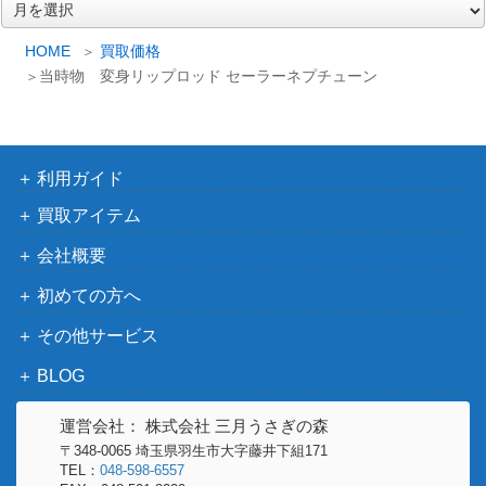
ア
ー
ール
イ
カ
HOME
買取価格
10,000
イ
PPカード 全767種フルコンプ
アマダ
当時物 変身リップロッド セーラーネプチューン
ブ
セーラームーン 夏のおしゃれセット(応
講談社
300
募者全員サービス)
利用ガイド
美少女戦士セーラームーン 原画集 vol.∞ イ
武内直
30,000
ンフィニティ
子
買取アイテム
Figuarts Zero chouette セーラーネプチュ
バンダ
2,500
会社概要
ーン
イ
初めての方へ
Figuarts Zero chouette プリンセス・セレ
バンダ
2,500
ニティ
イ
その他サービス
バンダ
S.H.Figuarts セーラーマーズ
600
BLOG
イ
美少女戦士 セーラームーン プリズムステ
バンダ
運営会社： 株式会社 三月うさぎの森
ーショナリー 変装＆変身ペンセット
イ
〒348-0065 埼玉県羽生市大字藤井下組171
TEL：
048-598-6557
美少女戦士セーラームーンS PROPLICA 変
バンダ
1,200