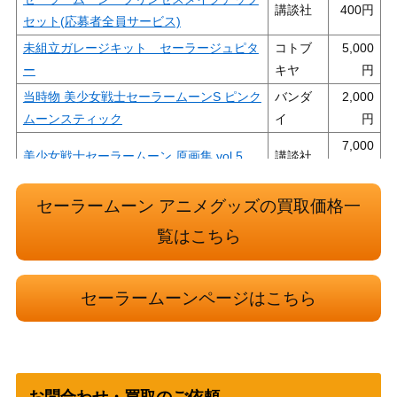
講談社
400
セット(応募者全員サービス)
未組立ガレージキット セーラージュピタ
コトブ
5,000
ー
キヤ
当時物 美少女戦士セーラームーンS ピンク
バンダ
2,000
ムーンスティック
イ
7,000
美少女戦士セーラームーン 原画集 vol.5
講談社
セーラームーン トリプルステーショナリ
セーラームーン アニメグッズの買取価格一
講談社
500
ーセット(応募者全員サービス)
覧はこちら
4,000
美少女戦士セーラームーン 原画集 vol.3
講談社
バンダ
3,500
セーラームーンページはこちら
S.H.Figuarts ブラック・レディ
イ
当時物 セーラースターズ エターナルム
バンダ
8,000
ーンアーティクル
イ
バンダ
1,000
お問合わせ・買取のご依頼