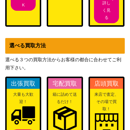
詳し
K
く見
る
選べる買取方法
選べる３つの買取方法からお客様の都合に合わせてご利
用下さい。
出張買取
宅配買取
店頭買取
大量も大歓
箱に詰めて送
来店で査定、
迎！
るだけ！
その場で買
取！