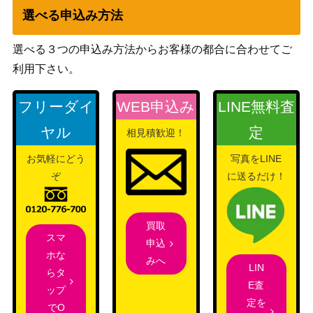
選べる申込み方法
選べる３つの申込み方法からお客様の都合に合わせてご
利用下さい。
フリーダイ
WEB申込み
LINE無料査
ヤル
定
相見積歓迎！
お気軽にどう
写真をLINE
ぞ
に送るだけ！
買取
スマ
申込
ホな
みへ
LIN
らタ
E査
ップ
定を
でO