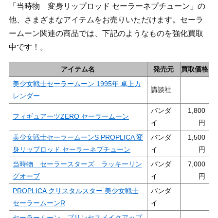
「当時物 変身リップロッド セーラーネプチューン」の
他、さまざまなアイテムをお売りいただけます。セーラ
ームーン関連の商品では、下記のようなものを強化買取
中です！。
アイテム名
発売元
買取価格
美少女戦士セーラームーン 1995年 卓上カ
講談社
レンダー
バンダ
1,800
フィギュアーツZERO セーラームーン
イ
美少女戦士セーラームーンS PROPLICA 変
バンダ
1,500
身リップロッド セーラーネプチューン
イ
当時物 セーラースターズ ラッキーリン
バンダ
7,000
グオーブ
イ
PROPLICA クリスタルスター 美少女戦士
バンダ
セーラームーンR
イ
セーラームーン プリンセスメイクアップ