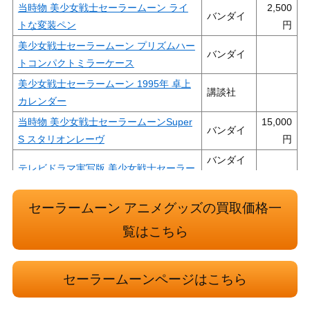
当時物 美少女戦士セーラームーン ライ
2,500
バンダイ
トな変装ペン
美少女戦士セーラームーン プリズムハー
バンダイ
トコンパクトミラーケース
美少女戦士セーラームーン 1995年 卓上
講談社
カレンダー
当時物 美少女戦士セーラームーンSuper
15,000
バンダイ
S スタリオンレーヴ
バンダイ
テレビドラマ実写版 美少女戦士セーラー
ビジュア
ムーン DVD BOX 14巻セット
ル
セーラームーン アニメグッズの買取価格一
当時物 美少女戦士セーラームーン ムー
バンダイ
覧はこちら
ンスティック
当時物 美少女戦士セーラームーンS PRO
4,000
バンダイ
PLICA コズミックハートコンパクト
セーラームーンページはこちら
当時物 美少女戦士セーラームーンR クリ
5,000
バンダイ
スタルスターコンパクト