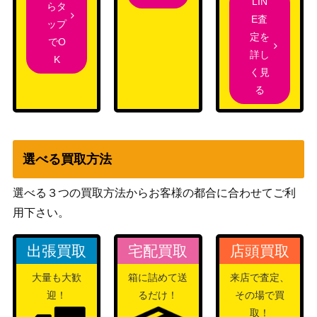
LIN
らタ
E査
ップ
定を
でO
詳し
K
く見
る
選べる買取方法
選べる３つの買取方法からお客様の都合に合わせてご利
用下さい。
出張買取
宅配買取
店頭買取
大量も大歓
箱に詰めて送
来店で査定、
迎！
るだけ！
その場で買
取！