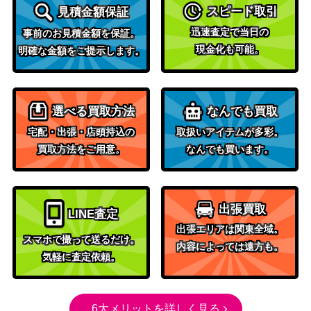
スピード取引
見積金額保証
迅速査定で当日の
事前のお見積金額を保証。
現金化も可能。
明確な金額をご提示します。
選べる買取方法
なんでも買取
宅配・出張・店頭持込の
取扱いアイテムが多彩。
買取方法をご用意。
なんでも買います。
出張買取
LINE査定
出張エリアは関東全域。
スマホで撮って送るだけ。
内容によっては遠方も。
気軽に査定依頼。
6大メリットを詳しく見る