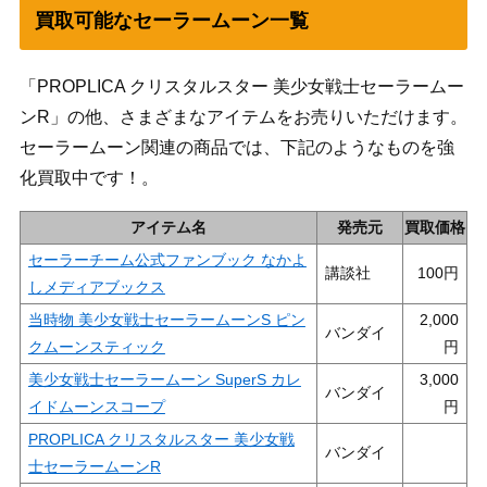
買取可能なセーラームーン一覧
「PROPLICA クリスタルスター 美少女戦士セーラームー
ンR」の他、さまざまなアイテムをお売りいただけます。
セーラームーン関連の商品では、下記のようなものを強
化買取中です！。
アイテム名
発売元
買取価格
セーラーチーム公式ファンブック なかよ
講談社
100
しメディアブックス
当時物 美少女戦士セーラームーンS ピン
2,000
バンダイ
クムーンスティック
美少女戦士セーラームーン SuperS カレ
3,000
バンダイ
イドムーンスコープ
PROPLICA クリスタルスター 美少女戦
バンダイ
士セーラームーンR