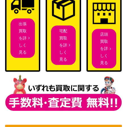
出張
宅配
買取
店頭
買取
を詳
買取
を詳
しく
を詳
しく
見る
しく
見る
見る