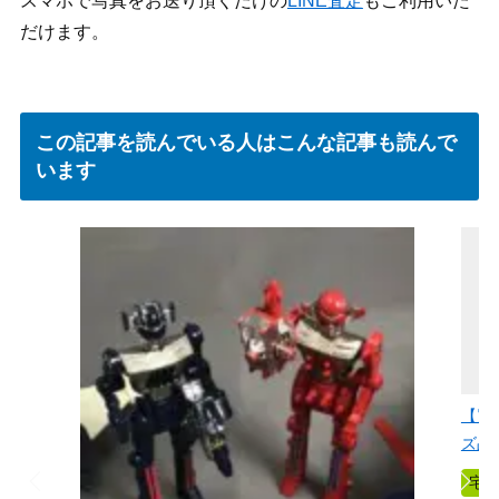
スマホで写真をお送り頂くだけの
LINE査定
もご利用いた
だけます。
この記事を読んでいる人はこんな記事も読んで
います
【買
ズ品
宅