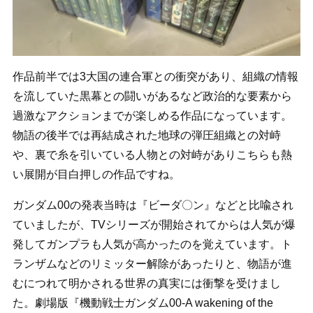
作品前半では3大国の連合軍との衝突があり、組織の情報
を流していた黒幕との闘いがあるなど政治的な要素から
過激なアクションまでが楽しめる作品になっています。
物語の後半では再結成された地球の弾圧組織との対峙
や、裏で糸を引いている人物との対峙がありこちらも熱
い展開が目白押しの作品ですね。
ガンダム00の発表当時は『ビーダ〇ン』などと比喩され
ていましたが、TVシリーズが開始されてからは人気が爆
発してガンプラも人気が高かったのを覚えています。ト
ランザムなどのリミッター解除があったりと、物語が進
むにつれて明かされる世界の真実には衝撃を受けまし
た。劇場版『機動戦士ガンダム00-A wakening of the