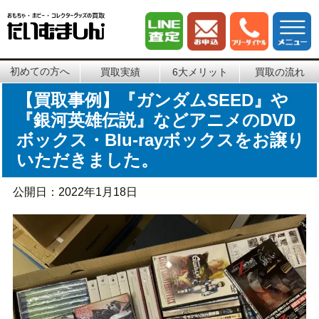
初めての方へ
買取実績
6大メリット
買取の流れ
【買取事例】『ガンダムSEED』や
『銀河英雄伝説』などアニメのDVD
ボックス・Blu-rayボックスをお譲り
いただきました。
公開日：
2022年1月18日