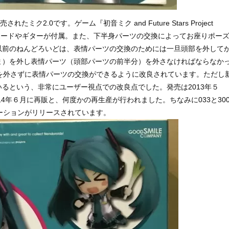
ク2.0です。ゲーム『初音ミク and Future Stars Project
キーボードやギターが付属。また、下半身パーツの交換によってお座りポー
以前のねんどろいどは、表情パーツの交換のためには一旦頭部を外して
ま）を外し表情パーツ（頭部パーツの前半分）を外さなければならなか
頭部を外さずに表情パーツの交換ができるように改良されています。ただし
るという、非常にユーザー視点での改良点でした。発売は2013年５
14年６月に再販と、何度かの再生産が行われました。ちなみに033と30
ーションがリリースされています。