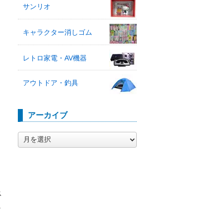
サンリオ
キャラクター消しゴム
レトロ家電・AV機器
アウトドア・釣具
アーカイブ
ア
ー
カ
イ
ブ
ス
に