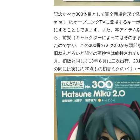
記念すべき300体目として完全新規造形で発売されたミ
mirai』 のオープニングPVに登場する
にすることもできます。また、本アイテム
ら、前髪（キャラクターによってはそのま
たのですが、この300番のミク2.0から
旧ねんどろいど間での互換性は維持されてい
月。初版と同じく13年６月に二次出荷、20
の間には実に約20点もの初音ミクのバリエ