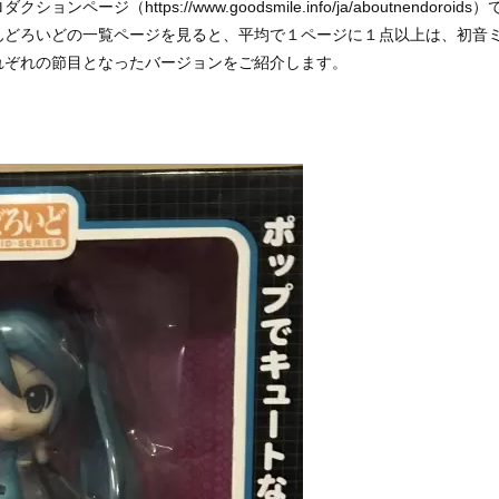
（https://www.goodsmile.info/ja/aboutnendoroids）
んどろいどの一覧ページを見ると、平均で１ページに１点以上は、初音
れぞれの節目となったバージョンをご紹介します。