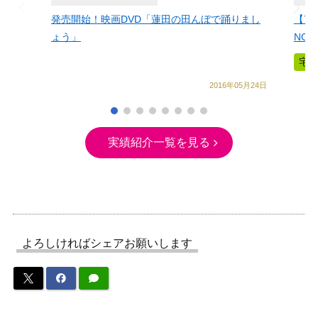
発売開始！映画DVD「蓮田の田んぼで踊りまし
【買
ょう」
NG
宅
2016年05月24日
実績紹介一覧を見る
よろしければシェアお願いします