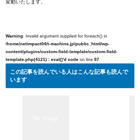
変動いたします。
Warning
: Invalid argument supplied for foreach() in
/home/netimpact04/t-machine.jp/public_html/wp-
content/plugins/custom-field-template/custom-field-
template.php(4121) : eval()'d code
on line
97
この記事を読んでいる人はこんな記事も読んで
います