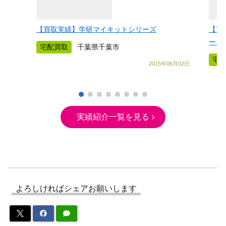
【買取実績】学研マイキットシリーズ
【買
ー H
宅配買取
千葉県千葉市
宅
2015年06月02日
実績紹介一覧を見る
よろしければシェアお願いします