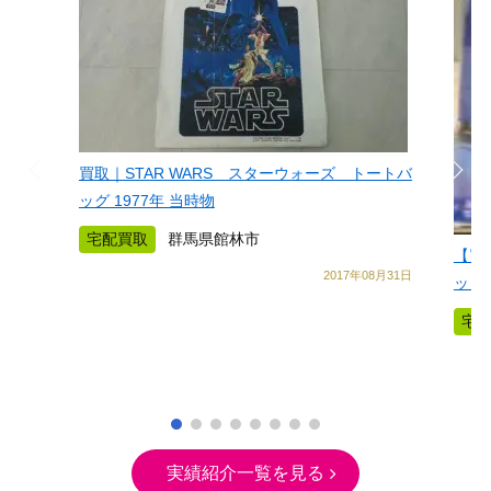
買取｜STAR WARS スターウォーズ トートバ
ッグ 1977年 当時物
宅配買取
群馬県館林市
【買
2017年08月31日
ット
宅
実績紹介一覧を見る