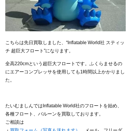
こちらは先日買取しました、“Inflatable World社 スティッ
チ 超巨大フロート”になります。
全高220cmという超巨大フロートです。ふくらませるの
にエアーコンプレッサを使用しても1時間以上かかりまし
た。
たいむましんではInflatable World社のフロートを始め、
各種フロート、バルーンを買取しております。
ご相談は
・
買取フォーム（写真も送れます）
、メール、フリーダ