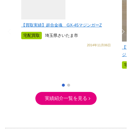
【買取実績】超合金魂 GX-45マジンガーZ
宅配買取
埼玉県さいたま市
2014年11月06日
【買
ジン
宅
実績紹介一覧を見る