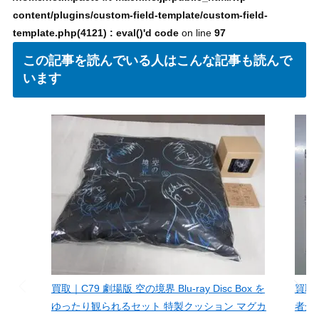
content/plugins/custom-field-template/custom-field-
template.php(4121) : eval()'d code
on line
97
この記事を読んでいる人はこんな記事も読んで
います
買取｜C79 劇場版 空の境界 Blu-ray Disc Box を
買取
ゆったり観られるセット 特製クッション マグカ
者全