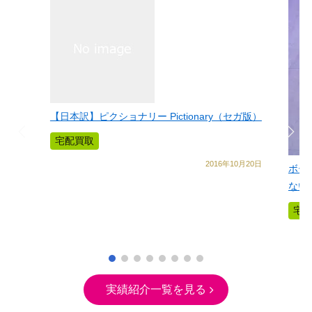
【日本訳】ピクショナリー Pictionary（セガ版）
宅配買取
2016年10月20日
ボー
ない
宅
実績紹介一覧を見る