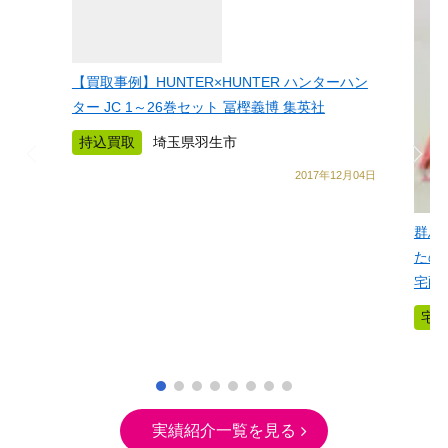
【買取事例】HUNTER×HUNTER ハンターハン
ター JC 1～26巻セット 冨樫義博 集英社
持込買取
埼玉県羽生市
2017年12月04日
群馬
たの
宅配
宅
実績紹介一覧を見る