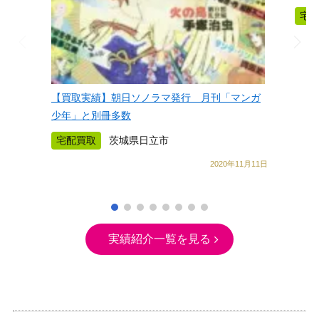
宅
【買取実績】朝日ソノラマ発行 月刊「マンガ
少年」と別冊多数
宅配買取
茨城県日立市
2020年11月11日
実績紹介一覧を見る