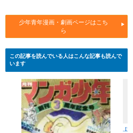
少年青年漫画・劇画ページはこち
ら
この記事を読んでいる人はこんな記事も読んで
います
【買