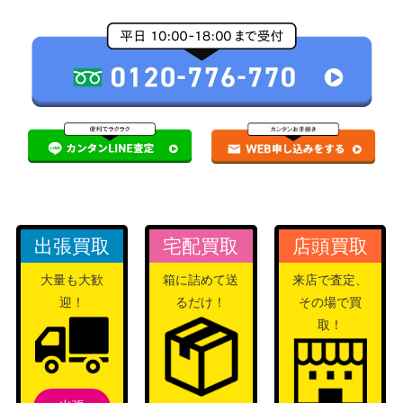
出張買取
宅配買取
店頭買取
大量も大歓
箱に詰めて送
来店で査定、
迎！
るだけ！
その場で買
取！