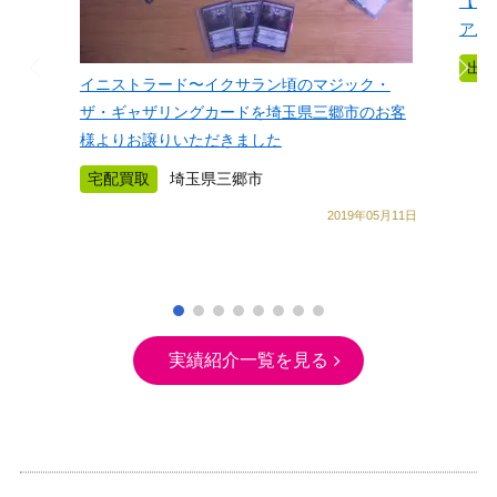
【買
アル
出
イニストラード〜イクサラン頃のマジック・
ザ・ギャザリングカードを埼玉県三郷市のお客
様よりお譲りいただきました
宅配買取
埼玉県三郷市
2019年05月11日
実績紹介一覧を見る