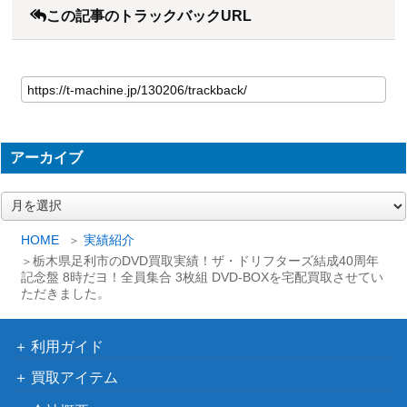
この記事のトラックバックURL
アーカイブ
ア
ー
カ
HOME
実績紹介
イ
栃木県足利市のDVD買取実績！ザ・ドリフターズ結成40周年
ブ
記念盤 8時だヨ！全員集合 3枚組 DVD-BOXを宅配買取させてい
ただきました。
利用ガイド
買取アイテム