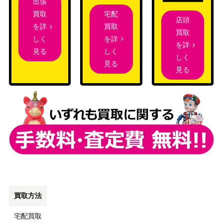
出張
宅配
買取
店頭
買取
を詳
買取
を詳
しく
を詳
しく
見る
しく
見る
見る
買取方法
宅配買取