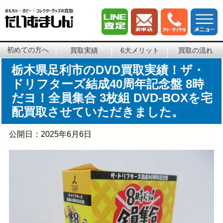
初めての方へ
買取実績
6大メリット
買取の流れ
栃木県足利市のDVD買取実績！ザ・
ドリフターズ結成40周年記念盤 8時
だヨ！全員集合 3枚組 DVD-BOXを宅
配買取させていただきました。
公開日：
2025年6月6日