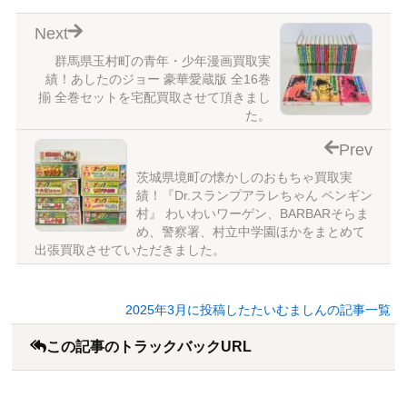
Next
群馬県玉村町の青年・少年漫画買取実
績！あしたのジョー 豪華愛蔵版 全16巻
揃 全巻セットを宅配買取させて頂きまし
た。
Prev
茨城県境町の懐かしのおもちゃ買取実
績！『Dr.スランプアラレちゃん ペンギン
村』 わいわいワーゲン、BARBARそらま
め、警察署、村立中学園ほかをまとめて
出張買取させていただきました。
2025年3月に投稿したたいむましんの記事一覧
この記事のトラックバックURL