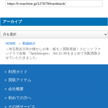
アーカイブ
ア
ー
カ
HOME
実績紹介
イ
埼玉県吉川市の懐かしの本・紙モノ買取実績！スピッツ ファ
ブ
ンクラブ会報 『Spitzbergen』 Vol.11-30をまとめて宅配買取さ
せていただきました。
利用ガイド
買取アイテム
会社概要
初めての方へ
その他サービス