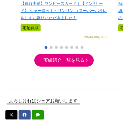
【買取実績】ワンピースカード｜【ドン!!カー
栃木
ド】 シャーロット・リンリン （スーパーパラレ
績！
ル）をお譲りいただきました！
のグ
宅配買取
宅
2024年08月06日
実績紹介一覧を見る
よろしければシェアお願いします