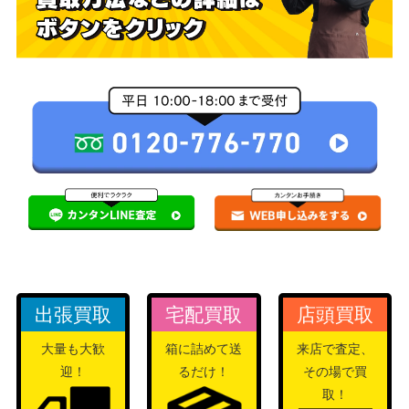
出張買取
宅配買取
店頭買取
大量も大歓
箱に詰めて送
来店で査定、
迎！
るだけ！
その場で買
取！