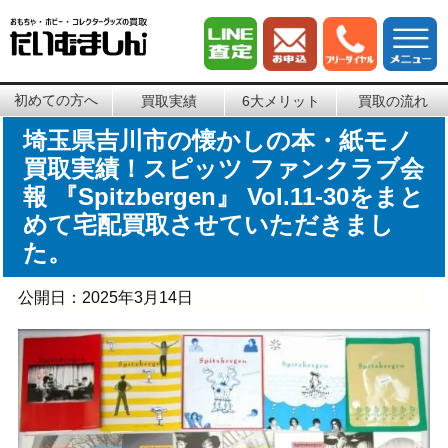
初めての方へ
買取実績
6大メリット
買取の流れ
埼玉県吉川市の懐かしの本・紙モノ
買取実績！スピッツ ファンクラブ会
報 『Spitzbergen』 Vol.11-30をまと
めて宅配買取させていただきまし
た。
公開日：
2025年3月14日