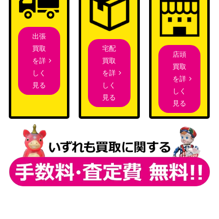
出張
宅配
買取
店頭
買取
を詳
買取
を詳
しく
を詳
しく
見る
しく
見る
見る